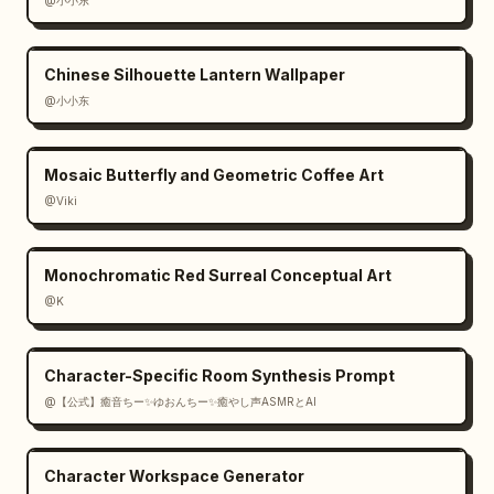
@小小东
Chinese Silhouette Lantern Wallpaper
@小小东
Mosaic Butterfly and Geometric Coffee Art
@Viki
Monochromatic Red Surreal Conceptual Art
@K
Character-Specific Room Synthesis Prompt
@【公式】癒音ちー✨ゆおんちー✨癒やし声ASMRとAI
Character Workspace Generator