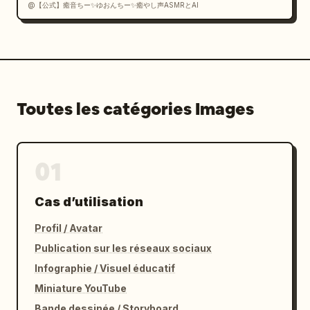
@【公式】癒音ちー✨ゆおんちー✨癒やし声ASMRとAI
Toutes les catégories Images
01
Cas d’utilisation
Profil / Avatar
Publication sur les réseaux sociaux
Infographie / Visuel éducatif
Miniature YouTube
Bande dessinée / Storyboard