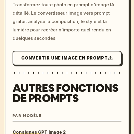
Transformez toute photo en prompt d'image IA
c, cyberpunk sunset, neon
détaillé. Le convertisseur image vers prompt
colors, 8k --v 6.0
gratuit analyse la composition, le style et la
lumière pour recréer n'importe quel rendu en
quelques secondes.
CONVERTIR UNE IMAGE EN PROMPT
AUTRES FONCTIONS
DE PROMPTS
PAR MODÈLE
Consignes GPT Image 2