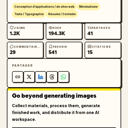
Conception d'applications / de sites web
Minimalisme
Texte / Typographie
Résumé / Contexte
J’AIME
VUES
PARTAGES
1.2K
194.3K
41
COMMENTAIRES
FAVORIS
CITATIONS
29
541
15
PARTAGER
Go beyond generating images
Collect materials, process them, generate
finished work, and distribute it from one AI
workspace.