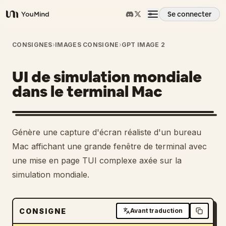
Se connecter
YouMind
Aperçu
CONSIGNES
›
IMAGES CONSIGNE
›
GPT IMAGE 2
UI de simulation mondiale
Cas d'usage
dans le terminal Mac
Compétences
Génère une capture d'écran réaliste d'un bureau
Invites
Mac affichant une grande fenêtre de terminal avec
une mise en page TUI complexe axée sur la
simulation mondiale.
Tarifs
Télécharger
CONSIGNE
Avant traduction