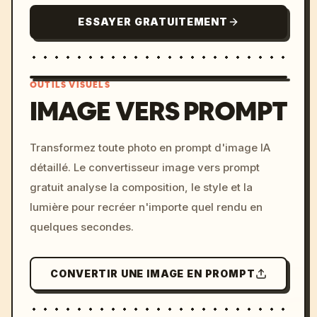
ESSAYER GRATUITEMENT
OUTILS VISUELS
IMAGE VERS PROMPT
/imagine prompt: cinemati
Transformez toute photo en prompt d'image IA
c, cyberpunk sunset, neon
détaillé. Le convertisseur image vers prompt
colors, 8k --v 6.0
gratuit analyse la composition, le style et la
lumière pour recréer n'importe quel rendu en
quelques secondes.
CONVERTIR UNE IMAGE EN PROMPT