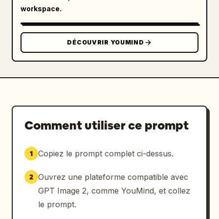
atmosphère créative accueillante, des 
workspace.
accessoires très détaillés et une composition 
cinématographique soignée qui ressemble à une 
illustration promotionnelle inspirante pour 
DÉCOUVRIR YOUMIND
Skywork x GPT-Image-2
.
Comment utiliser ce prompt
Copiez le prompt complet ci-dessus.
1
Ouvrez une plateforme compatible avec
2
GPT Image 2, comme YouMind, et collez
le prompt.