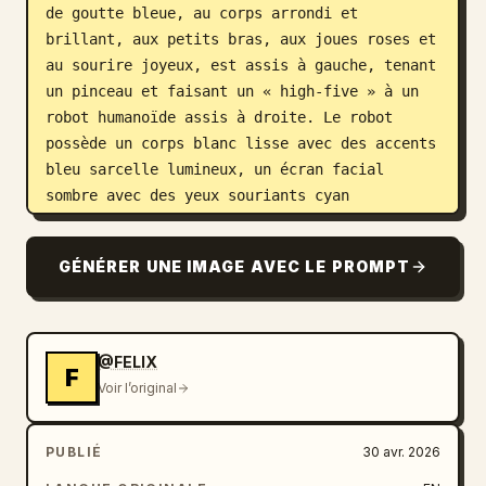
de goutte bleue, au corps arrondi et 
brillant, aux petits bras, aux joues roses et 
au sourire joyeux, est assis à gauche, tenant 
un pinceau et faisant un « high-five » à un 
robot humanoïde assis à droite. Le robot 
possède un corps blanc lisse avec des accents 
bleu sarcelle lumineux, un écran facial 
sombre avec des yeux souriants cyan 
brillants, et une main touchant la tablette 
tandis que l'autre rencontre la main de la 
GÉNÉRER UNE IMAGE AVEC LE PROMPT
mascotte, avec de petites lignes d'étincelles 
festives autour du « high-five ». Au second 
plan, sur la droite, exactement 2 autres 
robots sont visibles : l'un assis à côté d'un 
@FELIX
F
artiste humain et l'autre partiellement 
Voir l’original
visible dans le coin inférieur droit en train 
de dessiner sur du papier. L'artiste humain 
PUBLIÉ
30 avr. 2026
est vu de dos, les cheveux en chignon, assis 
à un bureau près de la fenêtre et travaillant 