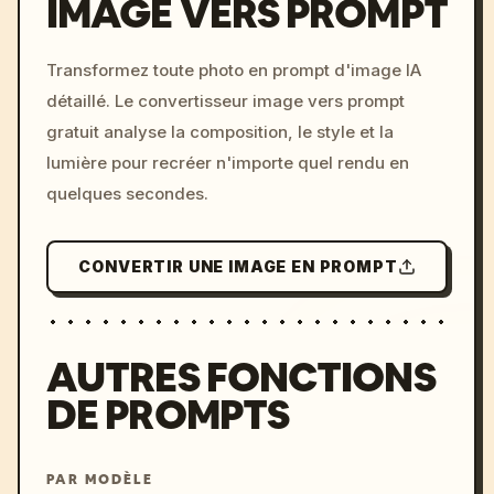
IMAGE VERS PROMPT
/imagine prompt: cinemati
Transformez toute photo en prompt d'image IA
c, cyberpunk sunset, neon
détaillé. Le convertisseur image vers prompt
colors, 8k --v 6.0
gratuit analyse la composition, le style et la
lumière pour recréer n'importe quel rendu en
quelques secondes.
CONVERTIR UNE IMAGE EN PROMPT
AUTRES FONCTIONS
DE PROMPTS
PAR MODÈLE