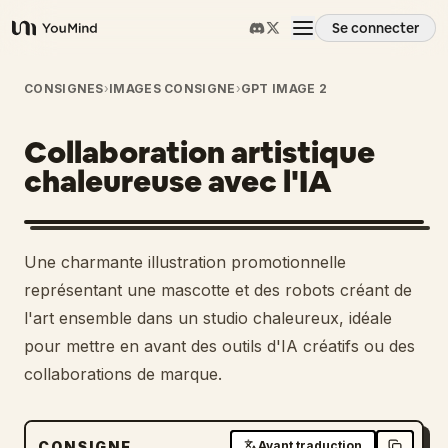
Se connecter
YouMind
Aperçu
CONSIGNES
›
IMAGES CONSIGNE
›
GPT IMAGE 2
Collaboration artistique
Cas d'usage
chaleureuse avec l'IA
Compétences
Une charmante illustration promotionnelle
Invites
représentant une mascotte et des robots créant de
l'art ensemble dans un studio chaleureux, idéale
pour mettre en avant des outils d'IA créatifs ou des
Tarifs
collaborations de marque.
Télécharger
CONSIGNE
Avant traduction