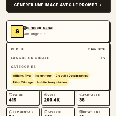
GÉNÉRER UNE IMAGE AVEC LE PROMPT
@simeon-sanai
S
Voir l’original
PUBLIÉ
11 mai 2026
LANGUE ORIGINALE
EN
CATÉGORIES
Affiche / Flyer
Isométrique
Croquis / Dessin au trait
Rétro / Vintage
Architecture / Intérieur
J’AIME
VUES
PARTAGES
415
200.4K
38
COMMENTAIRES
FAVORIS
CITATIONS