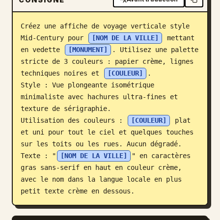
Blog
Créez une affiche de voyage verticale style 
Mid-Century pour 
[NOM DE LA VILLE]
 mettant 
Mises à jour
en vedette 
[MONUMENT]
. Utilisez une palette 
stricte de 3 couleurs : papier crème, lignes 
techniques noires et 
[COULEUR]
.

Style : Vue plongeante isométrique 
minimaliste avec hachures ultra-fines et 
texture de sérigraphie.

Utilisation des couleurs : 
[COULEUR]
 plat 
et uni pour tout le ciel et quelques touches 
sur les toits ou les rues. Aucun dégradé.

Texte : "
[NOM DE LA VILLE]
" en caractères 
gras sans-serif en haut en couleur crème, 
avec le nom dans la langue locale en plus 
petit texte crème en dessous.