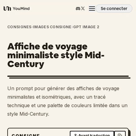
Se connecter
YouMind
Aperçu
CONSIGNES
›
IMAGES CONSIGNE
›
GPT IMAGE 2
Affiche de voyage
Cas d'usage
minimaliste style Mid-
Century
Compétences
Invites
Un prompt pour générer des affiches de voyage
minimalistes et isométriques, avec un tracé
Tarifs
technique et une palette de couleurs limitée dans un
style Mid-Century.
Télécharger
CONSIGNE
Avant traduction