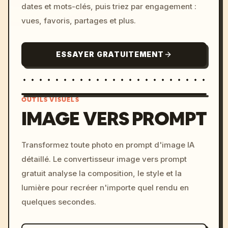
dates et mots-clés, puis triez par engagement :
vues, favoris, partages et plus.
ESSAYER GRATUITEMENT
OUTILS VISUELS
IMAGE VERS PROMPT
/imagine prompt: cinemati
Transformez toute photo en prompt d'image IA
c, cyberpunk sunset, neon
détaillé. Le convertisseur image vers prompt
colors, 8k --v 6.0
gratuit analyse la composition, le style et la
lumière pour recréer n'importe quel rendu en
quelques secondes.