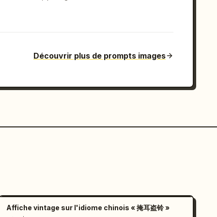
Découvrir plus de prompts images
Affiche vintage sur l'idiome chinois « 掩耳盗铃 »