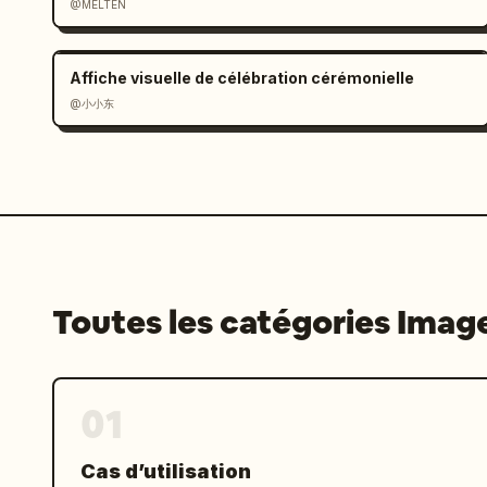
@MELTEN
Affiche visuelle de célébration cérémonielle
@小小东
Toutes les catégories Imag
01
Cas d’utilisation