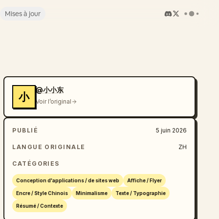
Mises à jour
@小小东
小
Voir l’original
PUBLIÉ
5 juin 2026
LANGUE ORIGINALE
ZH
CATÉGORIES
Conception d'applications / de sites web
Affiche / Flyer
Encre / Style Chinois
Minimalisme
Texte / Typographie
Résumé / Contexte