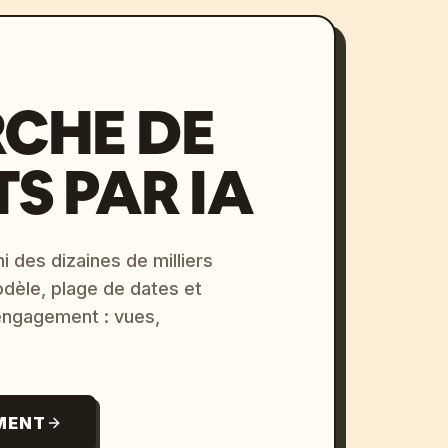
CHE DE
S PAR IA
i des dizaines de milliers
odèle, plage de dates et
 engagement : vues,
MENT