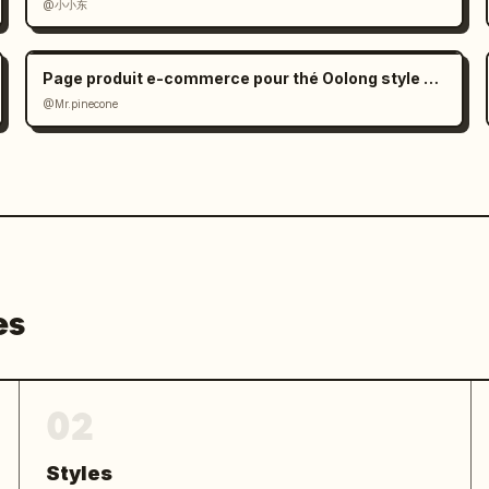
@小小东
Page produit e-commerce pour thé Oolong style Zen
@Mr.pinecone
es
02
Styles