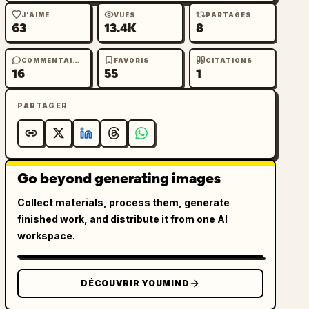
J’AIME
VUES
PARTAGES
63
13.4K
8
COMMENTAIRES
FAVORIS
CITATIONS
16
55
1
PARTAGER
Go beyond generating images
Collect materials, process them, generate
finished work, and distribute it from one AI
workspace.
DÉCOUVRIR YOUMIND