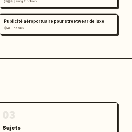
@楊哥 | Yang Onchain
Publicité aéroportuaire pour streetwear de luxe
@Al-Shamus
03
Sujets