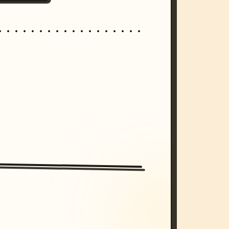
/imagine prompt: cinematic, cyberpunk s
unset, neon colors, 8k --v 6.0