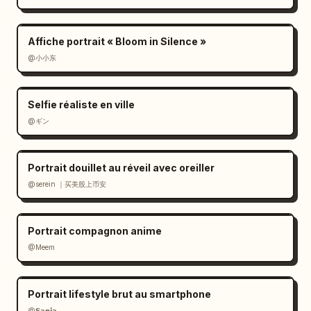
Affiche portrait « Bloom in Silence »
@小小东
Selfie réaliste en ville
@ギン
Portrait douillet au réveil avec oreiller
@serein ｜买美股上币安
Portrait compagnon anime
@Meem
Portrait lifestyle brut au smartphone
@𝗦𝗮𝗻𝗶𝗮