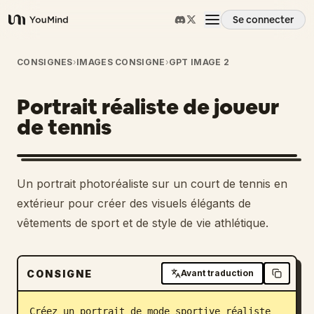
Se connecter
YouMind
Aperçu
CONSIGNES
›
IMAGES CONSIGNE
›
GPT IMAGE 2
Portrait réaliste de joueur
Cas d'usage
de tennis
Compétences
Un portrait photoréaliste sur un court de tennis en
Invites
extérieur pour créer des visuels élégants de
vêtements de sport et de style de vie athlétique.
Tarifs
CONSIGNE
Avant traduction
Télécharger
Créez un portrait de mode sportive réaliste 