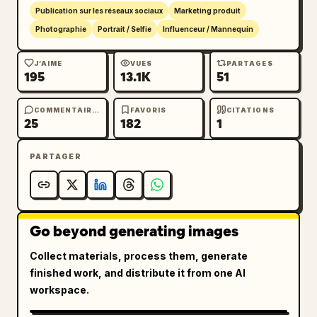
Publication sur les réseaux sociaux
Marketing produit
Photographie
Portrait / Selfie
Influenceur / Mannequin
J’AIME
VUES
PARTAGES
195
13.1K
51
COMMENTAIRES
FAVORIS
CITATIONS
25
182
1
PARTAGER
Go beyond generating images
Collect materials, process them, generate
finished work, and distribute it from one AI
workspace.