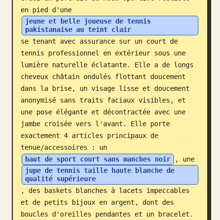
en pied d'une 
Blog
jeune et belle joueuse de tennis 
pakistanaise au teint clair
se tenant avec assurance sur un court de 
Mises à jour
tennis professionnel en extérieur sous une 
lumière naturelle éclatante. Elle a de longs 
cheveux châtain ondulés flottant doucement 
dans la brise, un visage lisse et doucement 
anonymisé sans traits faciaux visibles, et 
une pose élégante et décontractée avec une 
jambe croisée vers l'avant. Elle porte 
exactement 4 articles principaux de 
tenue/accessoires : un 
haut de sport court sans manches noir
, une 
jupe de tennis taille haute blanche de 
qualité supérieure
, des baskets blanches à lacets impeccables 
et de petits bijoux en argent, dont des 
boucles d'oreilles pendantes et un bracelet. 