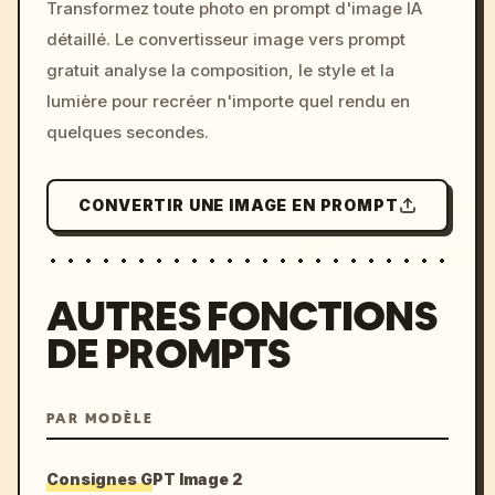
Transformez toute photo en prompt d'image IA
c, cyberpunk sunset, neon
détaillé. Le convertisseur image vers prompt
colors, 8k --v 6.0
gratuit analyse la composition, le style et la
lumière pour recréer n'importe quel rendu en
quelques secondes.
CONVERTIR UNE IMAGE EN PROMPT
AUTRES FONCTIONS
DE PROMPTS
PAR MODÈLE
Consignes GPT Image 2