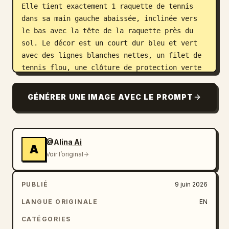
Elle tient exactement 1 raquette de tennis 
dans sa main gauche abaissée, inclinée vers 
le bas avec la tête de la raquette près du 
sol. Le décor est un court dur bleu et vert 
avec des lignes blanches nettes, un filet de 
tennis flou, une clôture de protection verte 
et des gradins de stade en arrière-plan. 
Utilisez une faible profondeur de champ, des 
GÉNÉRER UNE IMAGE AVEC LE PROMPT
reflets solaires naturels, des ombres douces, 
des tons de peau réalistes, une photographie 
de mode sportive éditoriale haut de gamme, 
une composition verticale, un cadrage en 
@Alina Ai
A
pied, sans texte, sans filigrane.
Voir l’original
PUBLIÉ
9 juin 2026
LANGUE ORIGINALE
EN
CATÉGORIES