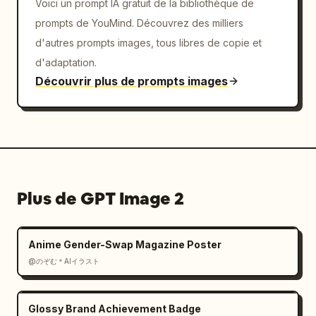
Voici un prompt IA gratuit de la bibliothèque de
mouvement fluide.

La chorégraphie est continue et rythmée, sans 
prompts de YouMind. Découvrez des milliers
coupures abruptes :

d'autres prompts images, tous libres de copie et
0–2s : Début en position de garde, genoux 
d'adaptation.
pliés, une paume vers l'avant, yeux fixés 
Découvrir plus de prompts images
devant

2–4s : pas en avant dans un blocage 
extérieur, transition vers un blocage 
intérieur balayant vers le haut

4–6s : rotation des hanches pour un coup de 
poing direct, puis transfert du poids dans un 
pas latéral avec un mouvement de poussée

Plus de GPT Image 2
6–8s : soulève le genou en douceur et s'étend 
dans un coup de pied avant contrôlé, en 
maintenant l'équilibre

Anime Gender-Swap Magazine Poster
8–10s : pas en arrière en couverture, 
@のぞむ＊AIイラスト
descente dans un blocage bas, puis remontée 
dans un coup de poing crocheté

Glossy Brand Achievement Badge
10–12s : pivot du corps avec une rotation 