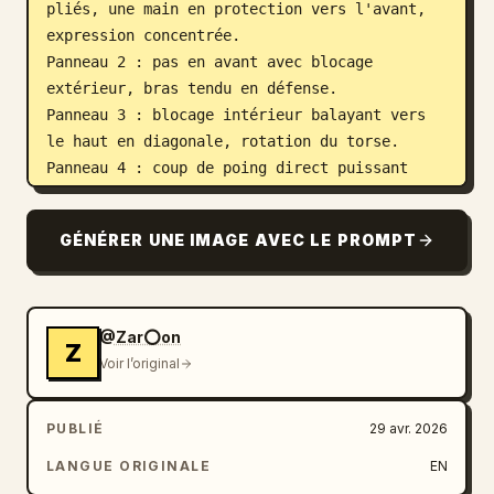
pliés, une main en protection vers l'avant, 
expression concentrée.

Panneau 2 : pas en avant avec blocage 
extérieur, bras tendu en défense.

Panneau 3 : blocage intérieur balayant vers 
le haut en diagonale, rotation du torse.

Panneau 4 : coup de poing direct puissant 
vers l'avant, hanches alignées.

Panneau 5 : pas latéral en position basse, 
GÉNÉRER UNE IMAGE AVEC LE PROMPT
les deux mains poussant vers l'extérieur.

Panneau 6 : genou levé haut en position de 
chambre, posture équilibrée.

Panneau 7 : coup de pied avant tendu, bras 
@Zar⭕on
Z
opposé en protection.

Voir l’original
Panneau 8 : pas en arrière en couverture 
défensive, bras croisés.

PUBLIÉ
29 avr. 2026
Panneau 9 : blocage bas, bras balayant vers 
le bas en position basse.

LANGUE ORIGINALE
EN
Panneau 10 : coup de poing crocheté à travers 