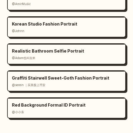
@AmirMušić
propre, transition vers une frappe de la 
paume vers l'avant

12–14s : descente dans un mouvement de 
Korean Studio Fashion Portrait
balayage, puis remontée fluide dans une pose 
@Johnn
de verrouillage

14–15s : finition debout avec un salut de 
respect, mains jointes au niveau de la 
Realistic Bathroom Selfie Portrait
poitrine

@Adam也叫吉米
Le style de mouvement est doux, fluide, 
contrôlé, avec une intention martiale précise 
plutôt que de l'agressivité. Accent sur 
Graffiti Stairwell Sweet-Goth Fashion Portrait
l'équilibre, la respiration et la continuité. 
@serein ｜买美股上币安
La caméra est un plan moyen-large stable avec 
un suivi lent et subtil, sans coupes.
Red Background Formal ID Portrait
@小小东