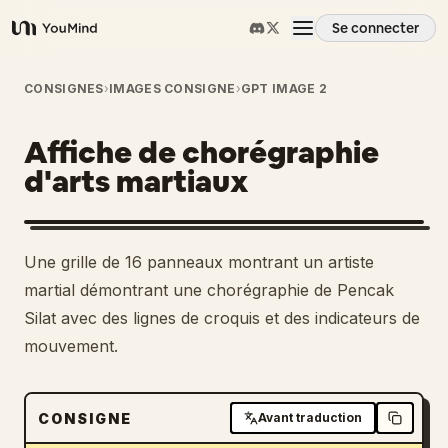
Se connecter
YouMind
Aperçu
CONSIGNES
›
IMAGES CONSIGNE
›
GPT IMAGE 2
Affiche de chorégraphie
Cas d'usage
d'arts martiaux
Compétences
Une grille de 16 panneaux montrant un artiste
Invites
martial démontrant une chorégraphie de Pencak
Silat avec des lignes de croquis et des indicateurs de
mouvement.
Tarifs
Télécharger
CONSIGNE
Avant traduction