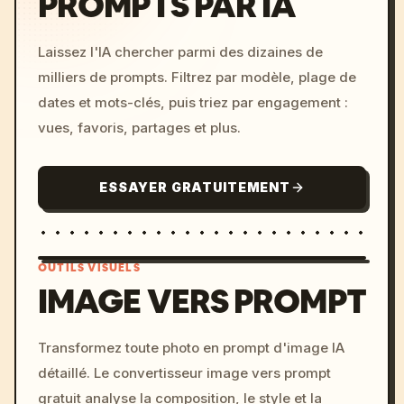
PROMPTS PAR IA
Laissez l'IA chercher parmi des dizaines de
milliers de prompts. Filtrez par modèle, plage de
dates et mots-clés, puis triez par engagement :
vues, favoris, partages et plus.
ESSAYER GRATUITEMENT
OUTILS VISUELS
IMAGE VERS PROMPT
/imagine prompt: cinemati
Transformez toute photo en prompt d'image IA
c, cyberpunk sunset, neon
détaillé. Le convertisseur image vers prompt
colors, 8k --v 6.0
gratuit analyse la composition, le style et la