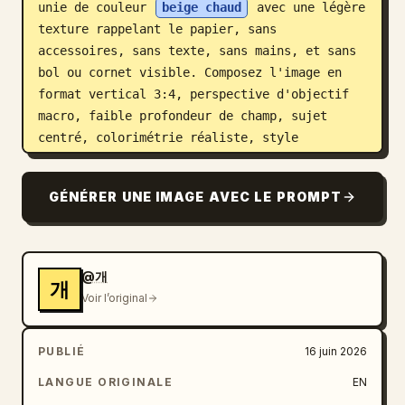
unie de couleur 
beige chaud
 avec une légère 
texture rappelant le papier, sans 
accessoires, sans texte, sans mains, et sans 
bol ou cornet visible. Composez l'image en 
format vertical 3:4, perspective d'objectif 
macro, faible profondeur de champ, sujet 
centré, colorimétrie réaliste, style 
photographie culinaire minimaliste et 
élégant.
GÉNÉRER UNE IMAGE AVEC LE PROMPT
@개
개
Voir l’original
PUBLIÉ
16 juin 2026
LANGUE ORIGINALE
EN