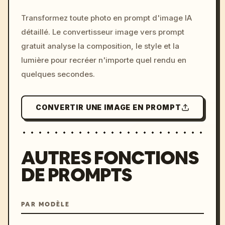
/imagine prompt: cinemati
Transformez toute photo en prompt d'image IA
c, cyberpunk sunset, neon
détaillé. Le convertisseur image vers prompt
colors, 8k --v 6.0
gratuit analyse la composition, le style et la
lumière pour recréer n'importe quel rendu en
quelques secondes.
CONVERTIR UNE IMAGE EN PROMPT
AUTRES FONCTIONS
DE PROMPTS
PAR MODÈLE