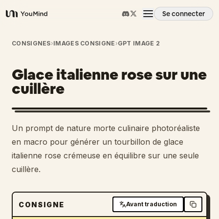
Se connecter
YouMind
Aperçu
CONSIGNES
›
IMAGES CONSIGNE
›
GPT IMAGE 2
Glace italienne rose sur une
Cas d'usage
cuillère
Compétences
Un prompt de nature morte culinaire photoréaliste
Invites
en macro pour générer un tourbillon de glace
italienne rose crémeuse en équilibre sur une seule
cuillère.
Tarifs
Télécharger
CONSIGNE
Avant traduction