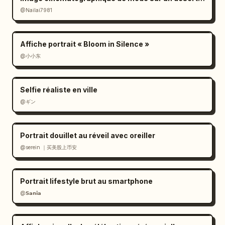
@Nailai7981
Affiche portrait « Bloom in Silence »
@小小东
Selfie réaliste en ville
@ギン
Portrait douillet au réveil avec oreiller
@serein ｜买美股上币安
Portrait lifestyle brut au smartphone
@𝗦𝗮𝗻𝗶𝗮