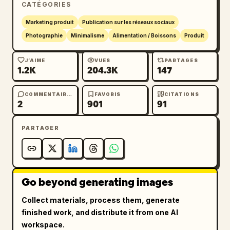
CATÉGORIES
Marketing produit
Publication sur les réseaux sociaux
Photographie
Minimalisme
Alimentation / Boissons
Produit
J’AIME
VUES
PARTAGES
1.2K
204.3K
147
COMMENTAIRES
FAVORIS
CITATIONS
2
901
91
PARTAGER
Go beyond generating images
Collect materials, process them, generate
finished work, and distribute it from one AI
workspace.