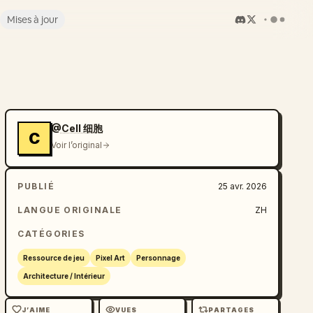
Mises à jour
@Cell 细胞
C
Voir l’original
PUBLIÉ
25 avr. 2026
LANGUE ORIGINALE
ZH
CATÉGORIES
Ressource de jeu
Pixel Art
Personnage
Architecture / Intérieur
J’AIME
VUES
PARTAGES