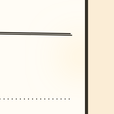
/imagine prompt: cinematic, cyberpunk s
unset, neon colors, 8k --v 6.0