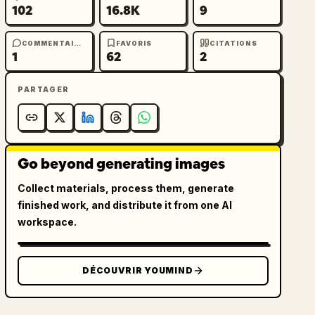
102
16.8K
9
COMMENTAIRES
FAVORIS
CITATIONS
1
62
2
PARTAGER
Go beyond generating images
Collect materials, process them, generate
finished work, and distribute it from one AI
workspace.
DÉCOUVRIR YOUMIND