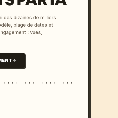
i des dizaines de milliers
odèle, plage de dates et
 engagement : vues,
MENT