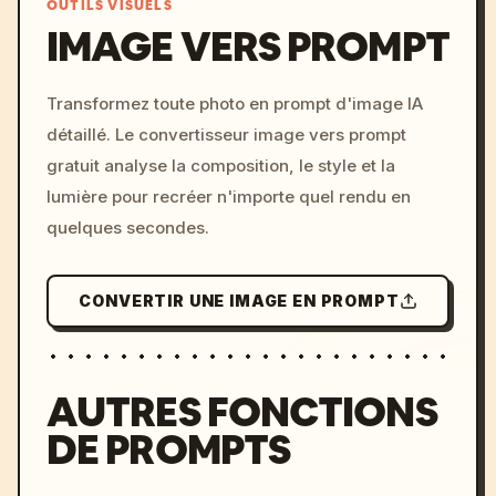
OUTILS VISUELS
IMAGE VERS PROMPT
/imagine prompt: cinemati
Transformez toute photo en prompt d'image IA
c, cyberpunk sunset, neon
détaillé. Le convertisseur image vers prompt
colors, 8k --v 6.0
gratuit analyse la composition, le style et la
lumière pour recréer n'importe quel rendu en
quelques secondes.
CONVERTIR UNE IMAGE EN PROMPT
AUTRES FONCTIONS
DE PROMPTS