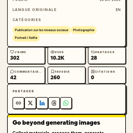
LANGUE ORIGINALE
EN
CATÉGORIES
Publication sur les réseaux sociaux
Photographie
Portrait / Selfie
J’AIME
VUES
PARTAGES
302
10.2K
28
COMMENTAIRES
FAVORIS
CITATIONS
42
260
0
PARTAGER
Go beyond generating images
Collect materials, process them, generate