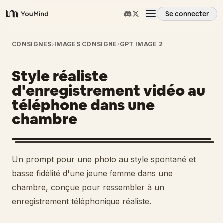
Se connecter
YouMind
Aperçu
CONSIGNES
›
IMAGES CONSIGNE
›
GPT IMAGE 2
Style réaliste
Cas d'usage
d'enregistrement vidéo au
téléphone dans une
Compétences
chambre
Invites
Un prompt pour une photo au style spontané et
Tarifs
basse fidélité d'une jeune femme dans une
chambre, conçue pour ressembler à un
enregistrement téléphonique réaliste.
Télécharger