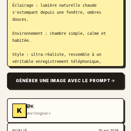
Éclairage : lumière naturelle chaude 
s'estompant depuis une fenêtre, ombres 
douces.

Environnement : chambre simple, calme et 
habitée.

Style : ultra-réaliste, ressemble à un 
véritable enregistrement téléphonique, 
légèrement granuleux, pas cinématographique.
GÉNÉRER UNE IMAGE AVEC LE PROMPT
@K
K
Voir l’original
PUBLIÉ
25 avr. 2026