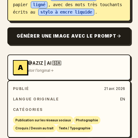
papier 
ligné
, avec des mots très touchants 
Blog
écrits au 
stylo à encre liquide
.
Mises à jour
GÉNÉRER UNE IMAGE AVEC LE PROMPT
@AZIZ | AI 🇸🇦
A
Voir l’original
PUBLIÉ
21 avr. 2026
LANGUE ORIGINALE
EN
CATÉGORIES
Publication sur les réseaux sociaux
Photographie
Croquis / Dessin au trait
Texte / Typographie