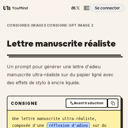
Se connecter
YouMind
Aperçu
CONSIGNES
›
IMAGES CONSIGNE
›
GPT IMAGE 2
Lettre manuscrite réaliste
Cas d'usage
Compétences
Un prompt pour générer une lettre d'adieu
manuscrite ultra-réaliste sur du papier ligné avec
Invites
des effets de stylo à encre liquide.
Tarifs
CONSIGNE
Avant traduction
Télécharger
Une lettre manuscrite ultra-réaliste, 
composée d'une 
réflexion d'adieu
 sur du 