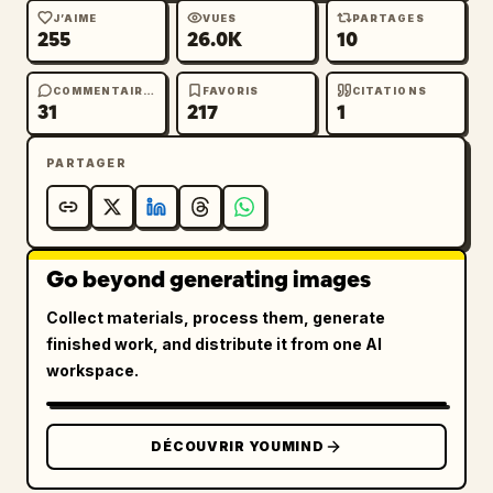
J’AIME
VUES
PARTAGES
255
26.0K
10
COMMENTAIRES
FAVORIS
CITATIONS
31
217
1
PARTAGER
Go beyond generating images
Collect materials, process them, generate
finished work, and distribute it from one AI
workspace.
DÉCOUVRIR YOUMIND