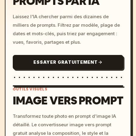
PROMPTS PAR IA
Laissez l'IA chercher parmi des dizaines de
milliers de prompts. Filtrez par modèle, plage de
dates et mots-clés, puis triez par engagement :
vues, favoris, partages et plus.
ESSAYER GRATUITEMENT
OUTILS VISUELS
IMAGE VERS PROMPT
/imagine prompt: cinemati
Transformez toute photo en prompt d'image IA
c, cyberpunk sunset, neon
détaillé. Le convertisseur image vers prompt
colors, 8k --v 6.0
gratuit analyse la composition, le style et la