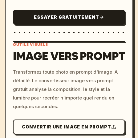
ESSAYER GRATUITEMENT
OUTILS VISUELS
IMAGE VERS PROMPT
/imagine prompt: cinemati
Transformez toute photo en prompt d'image IA
c, cyberpunk sunset, neon
détaillé. Le convertisseur image vers prompt
colors, 8k --v 6.0
gratuit analyse la composition, le style et la
lumière pour recréer n'importe quel rendu en
quelques secondes.
CONVERTIR UNE IMAGE EN PROMPT