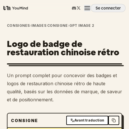
Se connecter
YouMind
Aperçu
CONSIGNES
›
IMAGES CONSIGNE
›
GPT IMAGE 2
Logo de badge de
Cas d'usage
restauration chinoise rétro
Compétences
Un prompt complet pour concevoir des badges et
Invites
logos de restauration chinoise rétro de haute
qualité, basés sur les données de marque, de saveur
et de positionnement.
Tarifs
Télécharger
CONSIGNE
Avant traduction