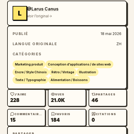
@Larus Canus
L
Voir l’original
PUBLIÉ
18 mai 2026
LANGUE ORIGINALE
ZH
CATÉGORIES
Marketing produit
Conception d'applications / de sites web
Encre / Style Chinois
Rétro / Vintage
Illustration
Texte / Typographie
Alimentation / Boissons
J’AIME
VUES
PARTAGES
228
21.0K
46
COMMENTAIRES
FAVORIS
CITATIONS
15
184
0
PARTAGER