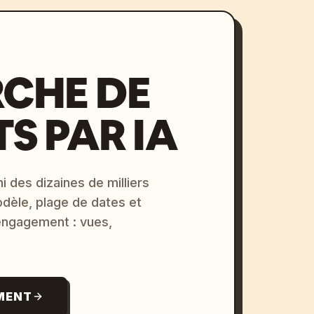
CHE DE
S PAR IA
i des dizaines de milliers
odèle, plage de dates et
 engagement : vues,
MENT