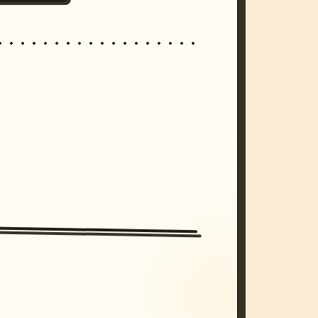
/imagine prompt: cinematic, cyberpunk s
unset, neon colors, 8k --v 6.0