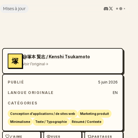
Mises à jour
@塚本 賢志 / Kenshi Tsukamoto
塚
Voir l’original
PUBLIÉ
5 juin 2026
LANGUE ORIGINALE
EN
CATÉGORIES
Conception d'applications / de sites web
Marketing produit
Minimalisme
Texte / Typographie
Résumé / Contexte
J’AIME
VUES
PARTAGES