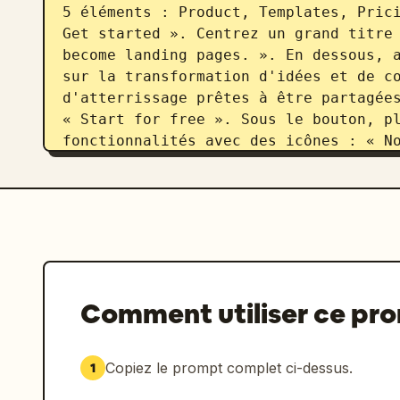
5 éléments : Product, Templates, Prici
Get started ». Centrez un grand titre 
become landing pages. ». En dessous, a
sur la transformation d'idées et de co
d'atterrissage prêtes à être partagées
« Start for free ». Sous le bouton, pl
fonctionnalités avec des icônes : « No
sync ». Derrière le titre principal, u
circulaire flou et aérien dans la coul
Cartes de site web en bas : Sous chaqu
3 cartes de contenu rectangulaires ave
arrondis. La carte 1 indique « Build p
bouton pilule noir « Try Neito ». La c
Comment utiliser ce pr
inclut une petite pilule arrondie pour
Notify me » et un fin graphique circul
« 01 » et indique « Type your thoughts
Copiez le prompt complet ci-dessus.
1
un grand anneau flou de couleur d'acce