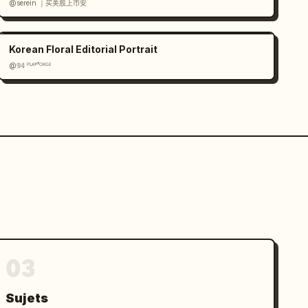
@serein ｜买美股上币安
Korean Floral Editorial Portrait
@𝟡𝟜 ᴾᴸᴬʸᶠᴼᴿᴳᴱ
03
Sujets