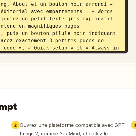
ng, About et un bouton noir arrondi « 
éditorial avec empattements : « Words 
joutez un petit texte gris explicatif 
ntenu en magnifiques pages 
, puis un bouton pilule noir indiquant 
acez exactement 3 petites puces de 
 code », « Quick setup » et « Always in 
tilisez un immense anneau en dégradé 
eur d'accentuation du panneau.

e section principale, placez exactement 
c des bordures fines et des coins 
ages from your ideas. » avec un petit 
arte 2 indique « Launching soon. » et 
ompt
 l'e-mail/saisie, un bouton noir « 
aire abstrait. La carte 3 est numérotée 
. » avec un petit texte descriptif et 
Ouvrez une plateforme compatible avec GPT
2
ntuation rogné en bas à droite.

Image 2, comme YouMind, et collez le