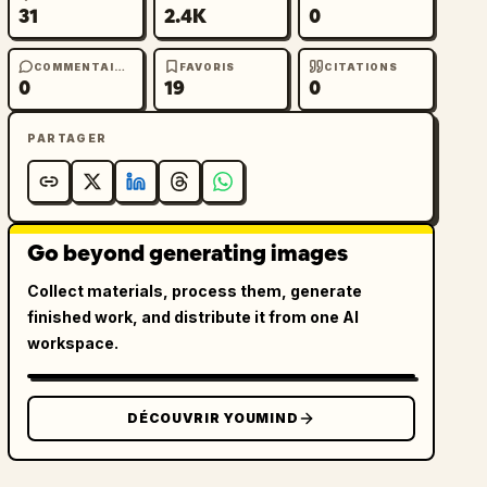
31
2.4K
0
COMMENTAIRES
FAVORIS
CITATIONS
0
19
0
PARTAGER
Go beyond generating images
Collect materials, process them, generate
finished work, and distribute it from one AI
workspace.
DÉCOUVRIR YOUMIND