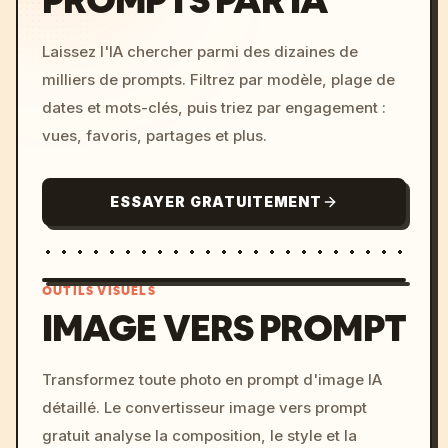
PROMPTS PAR IA
Laissez l'IA chercher parmi des dizaines de
milliers de prompts. Filtrez par modèle, plage de
dates et mots-clés, puis triez par engagement :
vues, favoris, partages et plus.
ESSAYER GRATUITEMENT
OUTILS VISUELS
IMAGE VERS PROMPT
/imagine prompt: cinemati
Transformez toute photo en prompt d'image IA
c, cyberpunk sunset, neon
détaillé. Le convertisseur image vers prompt
colors, 8k --v 6.0
gratuit analyse la composition, le style et la