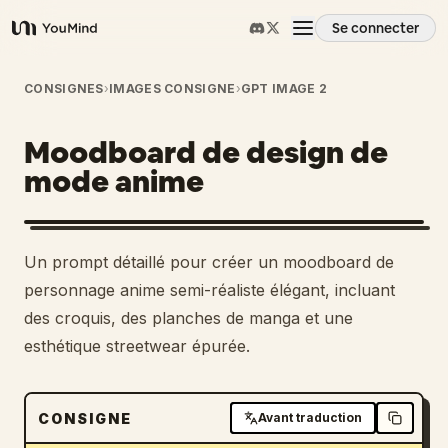
Se connecter
YouMind
Aperçu
CONSIGNES
›
IMAGES CONSIGNE
›
GPT IMAGE 2
Moodboard de design de
Cas d'usage
mode anime
Compétences
Un prompt détaillé pour créer un moodboard de
Invites
personnage anime semi-réaliste élégant, incluant
des croquis, des planches de manga et une
esthétique streetwear épurée.
Tarifs
Télécharger
CONSIGNE
Avant traduction