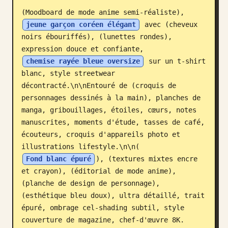
(Moodboard de mode anime semi-réaliste), 
Blog
jeune garçon coréen élégant
 avec (cheveux 
noirs ébouriffés), (lunettes rondes), 
Mises à jour
expression douce et confiante, 
chemise rayée bleue oversize
 sur un t-shirt 
blanc, style streetwear 
décontracté.\n\nEntouré de (croquis de 
personnages dessinés à la main), planches de 
manga, gribouillages, étoiles, cœurs, notes 
manuscrites, moments d'étude, tasses de café, 
écouteurs, croquis d'appareils photo et 
illustrations lifestyle.\n\n(
Fond blanc épuré
), (textures mixtes encre 
et crayon), (éditorial de mode anime), 
(planche de design de personnage), 
(esthétique bleu doux), ultra détaillé, trait 
épuré, ombrage cel-shading subtil, style 
couverture de magazine, chef-d'œuvre 8K.