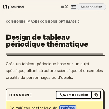
Se connecter
YouMind
Aperçu
CONSIGNES
›
IMAGES CONSIGNE
›
GPT IMAGE 2
Design de tableau
Cas d'usage
périodique thématique
Compétences
Crée un tableau périodique basé sur un sujet
Invites
spécifique, alliant structure scientifique et ensembles
créatifs de personnages ou d'objets.
Tarifs
CONSIGNE
Avant traduction
Télécharger
le tableau périodique de 
Pokémon