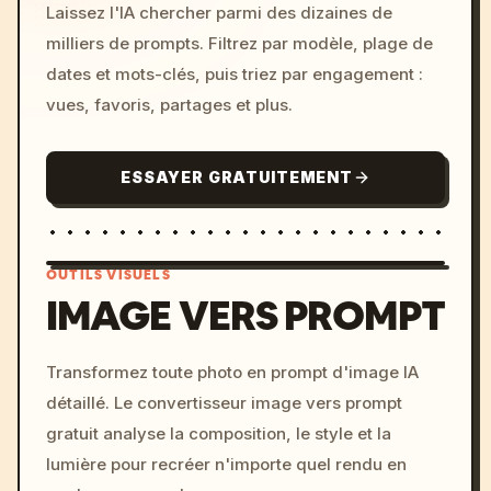
Laissez l'IA chercher parmi des dizaines de
milliers de prompts. Filtrez par modèle, plage de
dates et mots-clés, puis triez par engagement :
vues, favoris, partages et plus.
ESSAYER GRATUITEMENT
OUTILS VISUELS
IMAGE VERS PROMPT
/imagine prompt: cinemati
Transformez toute photo en prompt d'image IA
c, cyberpunk sunset, neon
détaillé. Le convertisseur image vers prompt
colors, 8k --v 6.0
gratuit analyse la composition, le style et la
lumière pour recréer n'importe quel rendu en