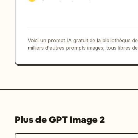
texte en chinois. Les 4 points sont : 
澳洲和牛 / 粗绞肉饼 » ; 2) médaillons de 
面焦脆 » ; 3) bol de sauce à la truffe
; 4) pain brioché brillant étiquet
Panneau des avantages (droite) : Ajout
Voici un prompt IA gratuit de la bibliothèque
couleur crème sur la droite intitulée
milliers d'autres prompts images, tous libres de
exactement 4 lignes d'avantages empilé
et du texte en chinois : 1) icône c
icône spatule ou couteau, « 现点现煎 /
/ 车达+马苏+帕森 » ; 4) icône boîte à e
Prix et CTA : Près du centre inférieur
avec un effet de coup de pinceau. Insc
le prix énorme en blanc 
89
, suivi d
bouton d'appel à l'action arrondi ave
Plus de GPT Image 2
une flèche vers la droite.

Pied de page : Ajoutez une fine ligne 