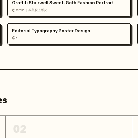
Graffiti Stairwell Sweet-Goth Fashion Portrait
开常用平台搜索 ». Ajoutez une pastille de 
@serein ｜买美股上币安
» avec une icône de loupe, suivie 
teformes étiquetés : 抖音, 小红书, 美团, 大众
ication de restauration orange. Gardez 
Editorial Typography Poster Design
ts et alignés le long du bas.

@K
linaire chinoise premium, photographie 
gn graphique épuré, sujet principal 
er subtil, ombres élégantes, pas de 
ehors des ingrédients listés, des 
es
02