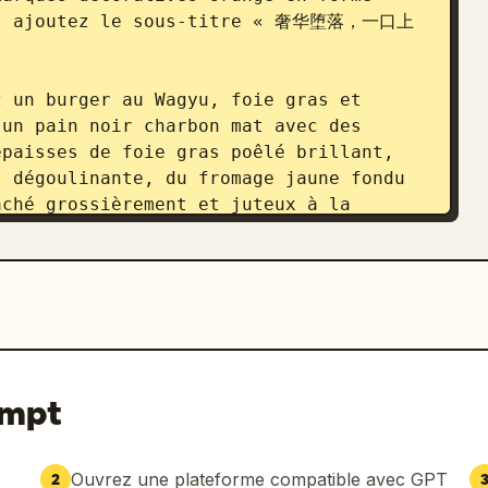
re, ajoutez le sous-titre « 奢华堕落，一口上
 un burger au Wagyu, foie gras et 
un pain noir charbon mat avec des 
paisses de foie gras poêlé brillant, 
 dégoulinante, du fromage jaune fondu 
ché grossièrement et juteux à la 
lade et un pain inférieur sombre. 
ains de poivre, des éclaboussures de 
autour de la base. L'éclairage doit 
 doux, avec des reflets brillants, une 
issant et premium.

utez exactement 4 points d'intérêt sur 
ompt
uette arrondie sombre indiquant « 
mporte une petite image réaliste de 
tillée incurvée vers le burger et du 
Ouvrez une plateforme compatible avec GPT
2