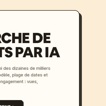
CHE DE
S PAR IA
i des dizaines de milliers
odèle, plage de dates et
 engagement : vues,