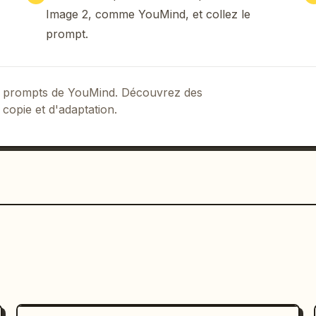
1) steak de Wagyu cru marbré étiqueté « 
Image 2, comme YouMind, et collez le
foie gras poêlé étiquetés « 法式鹅肝 / 双
prompt.
 noire étiqueté « 黑松露酱 / 块菌含量≥12% » 
é « 布里欧修面包 / 黄油比例18% ».

ez une carte verticale arrondie de 
 de prompts de YouMind. Découvrez des
 « PRODUCT BENEFITS / 产品卖点 ». Incluez 
 copie et d'adaptation.
es avec des icônes sombres circulaires 
ouronne, « 双奢食材 / 和牛 + 鹅肝 » ; 2) 
 出汁不压扁 » ; 3) icône fromage, « 三重芝士 
mporter, « 手提单盒 / 不塌不湿 ».

, placez une bannière de prix sombre 
rivez-y en petit « PRICE » en orange et 
e « 元 / 套 ». En dessous, ajoutez un 
c du texte chinois en gras 
现在就堕落
 et 
horizontale, puis un petit texte de 