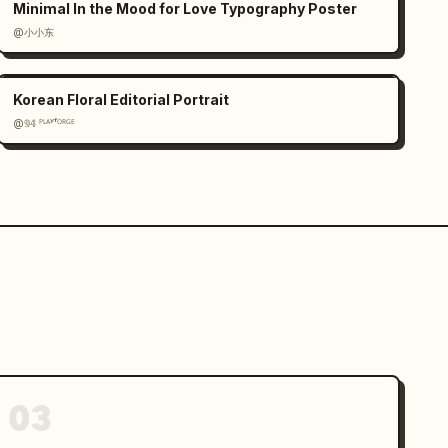
Minimal In the Mood for Love Typography Poster
@小小东
Korean Floral Editorial Portrait
@𝟡𝟜 ᴾᴸᴬʸᶠᴼᴿᴳᴱ
03