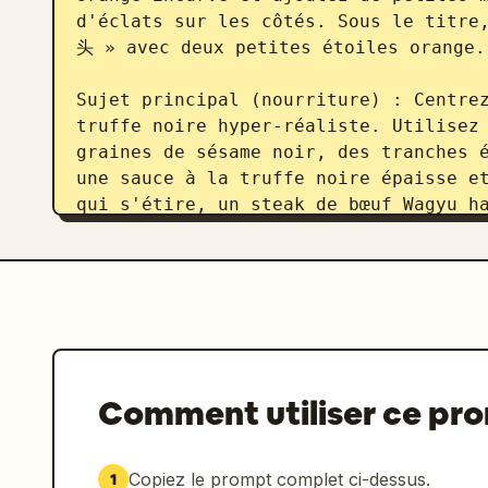
d'éclats sur les côtés. Sous le tit
头 » avec deux petites étoiles orange.

Sujet principal (nourriture) : Centrez
truffe noire hyper-réaliste. Utilisez 
graines de sésame noir, des tranches é
une sauce à la truffe noire épaisse et
qui s'étire, un steak de bœuf Wagyu ha
texture rose-rouge, des feuilles de sa
Disposez des miettes de truffe, des gr
sauce et des lamelles de truffe noire 
être celui d'un studio photo culinaire
faible profondeur de champ, très appét
Colonne des ingrédients (gauche) : Ajo
Comment utiliser ce pr
les ingrédients à gauche sous une étiq
INGREDIENTS / 成分亮点 ». Chaque point co
l'ingrédient, une ligne de rappel poin
Copiez le prompt complet ci-dessus.
1