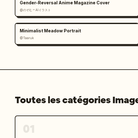
Gender-Reversal Anime Magazine Cover
pied de page en chinois : « 更多美味，打
@のぞむ＊AIイラスト
recherche sombre indiquant « Burger N 
d'exactement 5 badges/icônes de pla
点评, et une petite icône de style appl
Minimalist Meadow Portrait
tous les éléments du pied de page peti
@Taaruk
Style visuel : Affiche publicitaire cu
de produit réaliste mélangée à un desi
fort, typographie nette, grain de papi
personnes, pas d'objets superflus en d
icônes et du texte.
Toutes les catégories Imag
01