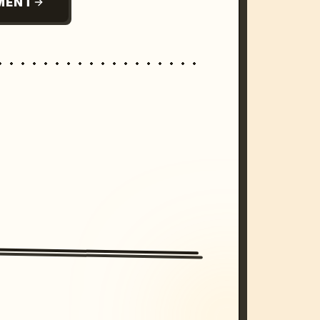
MENT
/imagine prompt: cinematic, cyberpunk s