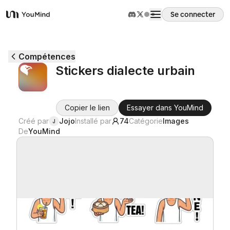
Se connecter
YouMind
Aperçu
Compétences
Stickers dialecte urbain
Cas d'usage
Copier le lien
Essayer dans YouMind
Compétences
Créé par
Jojo
Installé par
74
Catégorie
Images
J
De
YouMind
Invites
Tarifs
Télécharger