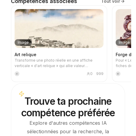
Compétences associées
Tout voir
Image
Image
Art relique
Forge de
Transforme une photo réelle en une affiche
Pour « Le 
verticale « d'art relique » qui allie valeur
fiches de 
documentaire et artistique : la partie supérieure
génération
0
999
积
鲜
conserve la photographie originale non modifiée,
toutes les 
tandis que la partie inférieure, à l'aide d'un papier
utilisant l
chaleureux ou d'un espace de lumière et d'ombre
modèle de s
sobre, compresse un graphique mémoriel issu
images géné
Trouve ta prochaine
de la photo. Ce n'est pas une simple illustration
Cette comp
ou une affiche décorative, mais plutôt une
des crédits
compétence préférée
synthèse, à l'aide de quelques blocs d'encre, de
bords adoucis, de découpes en blanc et de
lignes espacées, des relations entre
Explore d'autres compétences IA
l'architecture, la ville, l'eau, les routes, l'échelle
sélectionnées pour la recherche, la
humaine, l'horizon et la lumière, afin que le sujet