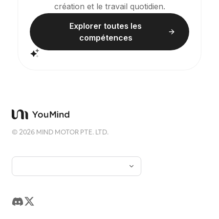
reste reconnaissable même en miniature.
création et le travail quotidien.
L'ensemble de l'image met l'accent sur une
texture calme, sobre et moderne, semblable à
Explorer toutes les
une estampe. Les couleurs sont extraites de
l'original, principalement des tons bleu profond,
compétences
noir encre, vert-gris, pierre ou des tons chauds
faiblement saturés, avec un petit repère
chaleureux ajouté si nécessaire. Le titre reste
généralement très petit, poétique et comme une
étiquette d'exposition, sans dominer l'ensemble.
Convient pour créer des affiches d'art
minimalistes, des séries de reliques
photographiques, des affiches d'images
architecturales et urbaines, des photographies
éditoriales abstraites, des couvertures de photos
©
2026
MIND MOTOR PTE. LTD.
avec un style de galerie, ainsi que des séries
visuelles adaptées à la diffusion sur mobile
comme Douyin. Le résultat final conserve le
contenu réel de la photo originale, tout en
établissant en dessous une « empreinte
mémorielle » stable et cohérente, conférant à
chaque photo une émotion unique et une identité
visuelle extensible.