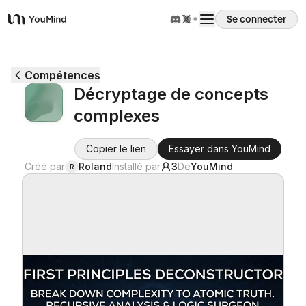
Se connecter
YouMind
Aperçu
Compétences
Décryptage de concepts
Cas d'usage
complexes
Compétences
Copier le lien
Essayer dans YouMind
Créé par
Roland
Installé par
3
De
YouMind
R
Invites
Tarifs
Télécharger