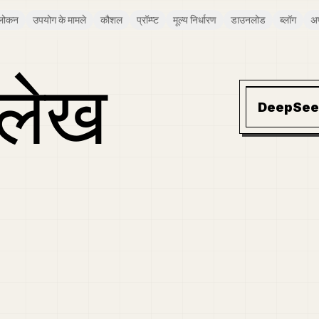
लोकन
उपयोग के मामले
कौशल
प्रॉम्प्ट
मूल्य निर्धारण
डाउनलोड
ब्लॉग
अ
लेख
DeepSeek 
आंतरिक भाषण