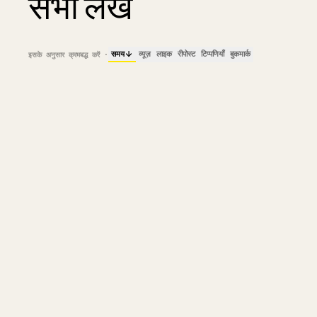
सभी लेख
समय
व्यूज़
लाइक
रीपोस्ट
टिप्पणियाँ
बुकमार्क
इसके अनुसार क्रमबद्ध करें
·
01
I spent a few days with Seedance
I learned.
189K
66
5
8
28
@
MINCHOI
1 दिन पहले
03
ROBBINGHOOD