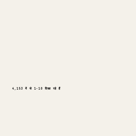
09
स्वायत्त कंपनी इंफ्रास्ट्रक्चर
703K
712
36
50
512
@
USENAIVE
2 दिन पहले
4,153 में से 1-10 दिखा रहे हैं