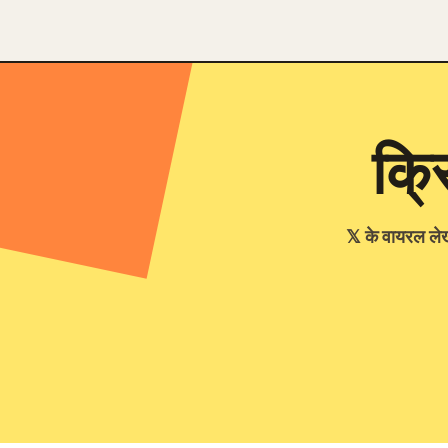
क्र
𝕏 के वायरल ले