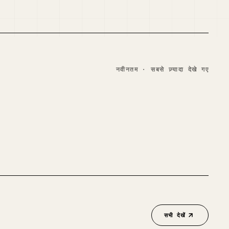
नवीनतम · सबसे ज़्यादा देखे गए
03
जो कुछ भी आप पढ़ते हैं उसे याद कैसे रखें (कोशिश करना
छोड़ें)
अंग्रेज़ी
1.2 क॰
व्यूज़
2 सप्ताह पहले
सभी देखें