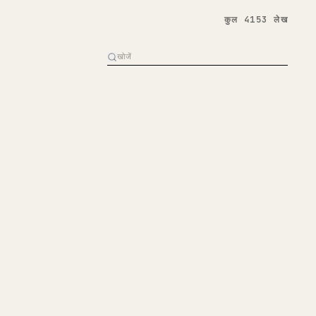
कुल 4153 लेख
अंग्रेज़ी
र डिप्लॉय करना चाहिए
34
1.3K
2 दिन पहले
वायरलिटी समझें
AI से गहराई से पढ़ें
अंग्रेज़ी
nd Can Wipe Years of Work.
 Prevent It