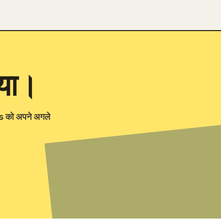
गया।
ns को अपने अगले