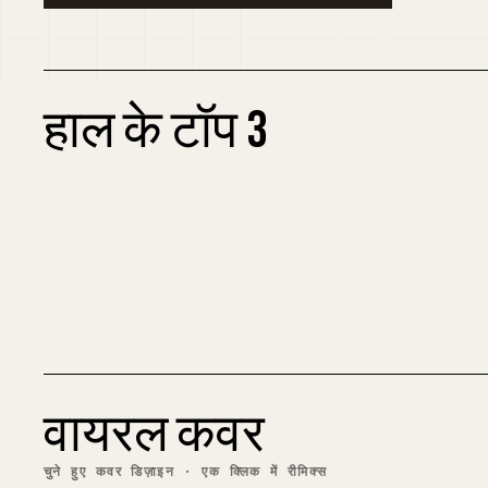
हाल के टॉप 3
01
हर कोई अचानक Messi से नफरत क्यों करने लगा है:
प्रोपेगेंडा का विश्लेषण
अंग्रेज़ी
2 क॰
व्यूज़
3 सप्ताह पहले
वायरल कवर
चुने हुए कवर डिज़ाइन · एक क्लिक में रीमिक्स