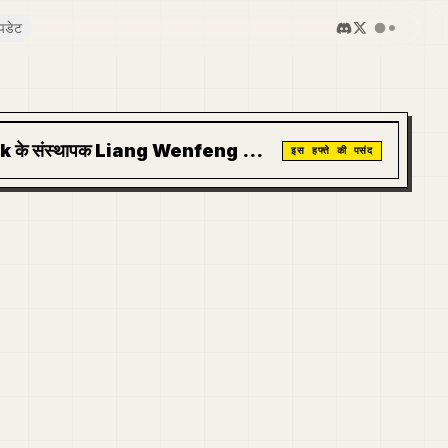
पडेट
के संस्थापक Liang Wenfeng का
इस हफ्ते की पसंद
: विजन, AGI रोडमैप और AI का भविष्य