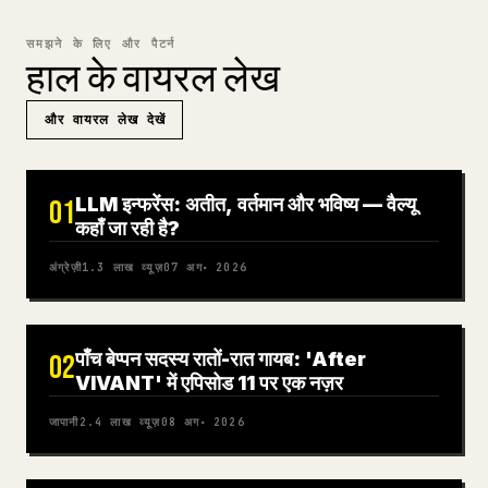
समझने के लिए और पैटर्न
हाल के वायरल लेख
और वायरल लेख देखें
LLM इन्फरेंस: अतीत, वर्तमान और भविष्य — वैल्यू
01
कहाँ जा रही है?
अंग्रेज़ी
1.3 लाख
व्यूज़
07 अग॰ 2026
पाँच बेप्पन सदस्य रातों-रात गायब: 'After
02
VIVANT' में एपिसोड 11 पर एक नज़र
जापानी
2.4 लाख
व्यूज़
08 अग॰ 2026