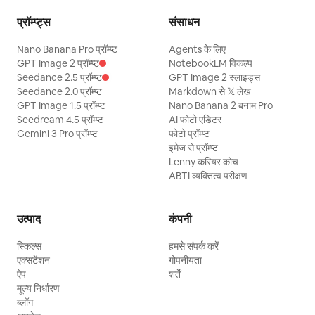
प्रॉम्प्ट्स
संसाधन
Nano Banana Pro प्रॉम्प्ट
Agents के लिए
GPT Image 2 प्रॉम्प्ट
NotebookLM विकल्प
Seedance 2.5 प्रॉम्प्ट
GPT Image 2 स्लाइड्स
Seedance 2.0 प्रॉम्प्ट
Markdown से 𝕏 लेख
GPT Image 1.5 प्रॉम्प्ट
Nano Banana 2 बनाम Pro
Seedream 4.5 प्रॉम्प्ट
AI फोटो एडिटर
Gemini 3 Pro प्रॉम्प्ट
फोटो प्रॉम्प्ट
इमेज से प्रॉम्प्ट
Lenny करियर कोच
ABTI व्यक्तित्व परीक्षण
उत्पाद
कंपनी
स्किल्स
हमसे संपर्क करें
एक्सटेंशन
गोपनीयता
ऐप
शर्तें
मूल्य निर्धारण
ब्लॉग