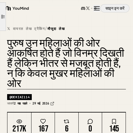
यह जानना कि
साइन इन करें
YouMind
"मैं क्या करना चाहती हूँ?"
Article outline
अवलोकन
यह धीरे-धीरे सीखना है कि
𝕏 वायरल लेख ट्रैकिंग
/
मौजूदा लेख
"मैं किस तरह की इंसान हूँ, और मैं क्या बर्दाश्त नहीं करूँगी?"
पुरुष उन महिलाओं की ओर
उपयोग के मामले
・जो रेस्टोरेंट आपको पसंद नहीं, वहाँ न जाएँ
आकर्षित होते हैं जो विनम्र दिखती
・जिस दिन मिलना न चाहें, उस दिन न मिलें
हैं लेकिन भीतर से मजबूत होती हैं,
कौशल
और अंत में एक "बड़ा ठोस पिंड" बन जाती हैं ✌️
न कि केवल मुखर महिलाओं की
आपके पास यह
ओर
प्रॉम्प्ट
"अदृश्य कोर" है या नहीं।
"अदृश्य कोर कैसे बनाएँ" सीखें
@
DEKIAI114
मूल्य निर्धारण
जापानी
2 माह पहले · 29 मई 2026
"अदृश्य आत्मविश्वास"
जीवन के कई क्षेत्रों में आपके पक्ष में काम करता है, तो इसे जल्दी हासिल करें~ ✌️
डाउनलोड
217K
167
6
0
145