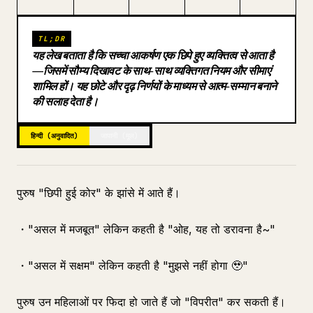
ब्लॉग
TL;DR
यह लेख बताता है कि सच्चा आकर्षण एक छिपे हुए व्यक्तित्व से आता है
अपडेट
—जिसमें सौम्य दिखावट के साथ-साथ व्यक्तिगत नियम और सीमाएं
शामिल हों। यह छोटे और दृढ़ निर्णयों के माध्यम से आत्म-सम्मान बनाने
की सलाह देता है।
हिन्दी (अनुवादित)
जापानी (मूल)
पुरुष "छिपी हुई कोर" के झांसे में आते हैं।
・"असल में मजबूत" लेकिन कहती है "ओह, यह तो डरावना है~"
・"असल में सक्षम" लेकिन कहती है "मुझसे नहीं होगा 🥹"
पुरुष उन महिलाओं पर फिदा हो जाते हैं जो "विपरीत" कर सकती हैं।