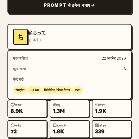
PROMPT से इमेज बनाएं
ब्लॉग
अपडेट
@ちって
ち
मूल देखें
प्रकाशित
22 अप्रैल 2026
मूल भाषा
JA
कैटेगरी
गेम एसेट
3D रेंडर
सिनेमैटिक / फ़िल्म स्टिल
वाहन
लाइक
व्यू
शेयर
8.9K
1.3M
1.9K
कमेंट
बुकमार्क
कोट्स
72
1.8K
339