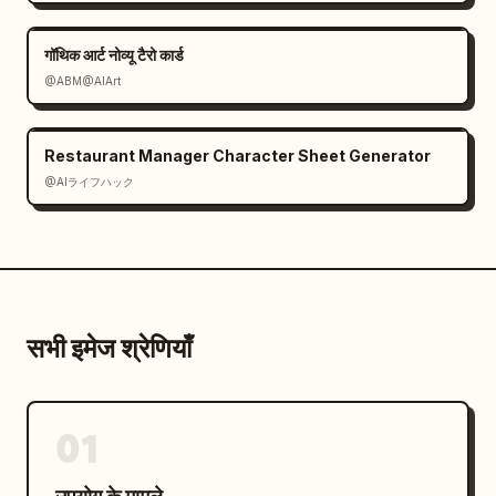
गॉथिक आर्ट नोव्यू टैरो कार्ड
@ABM@AIArt
Restaurant Manager Character Sheet Generator
@AIライフハック
सभी इमेज श्रेणियाँ
01