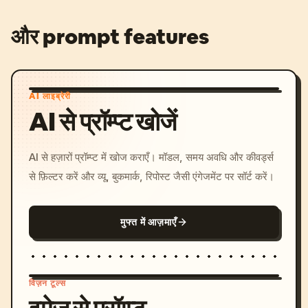
और prompt features
AI लाइब्रेरी
AI से प्रॉम्प्ट खोजें
AI से हज़ारों प्रॉम्प्ट में खोज कराएँ। मॉडल, समय अवधि और कीवर्ड्स
से फ़िल्टर करें और व्यू, बुकमार्क, रिपोस्ट जैसी एंगेजमेंट पर सॉर्ट करें।
मुफ्त में आज़माएँ
विज़न टूल्स