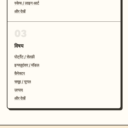
स्केच / लाइन आर्ट
और देखें
03
विषय
पोर्ट्रेट / सेल्फ़ी
इन्फ्लुएंसर / मॉडल
कैरेक्टर
समूह / युगल
उत्पाद
और देखें