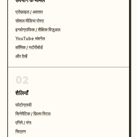
उपयोग के मामले
प्रोफ़ाइल / अवतार
सोशल मीडिया पोस्ट
इन्फोग्राफिक / शैक्षिक विज़ुअल
YouTube थंबनेल
कॉमिक / स्टोरीबोर्ड
और देखें
02
शैलियाँ
फोटोग्राफी
सिनेमैटिक / फ़िल्म स्टिल
एनिमे / मंगा
चित्रण