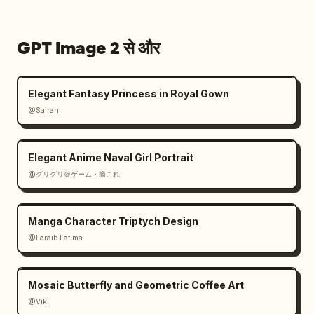
GPT Image 2 से और
Elegant Fantasy Princess in Royal Gown
@Sairah
Elegant Anime Naval Girl Portrait
@グリグリ＠ゲーム・艦これ
Manga Character Triptych Design
@Laraib Fatima‎
Mosaic Butterfly and Geometric Coffee Art
@Viki