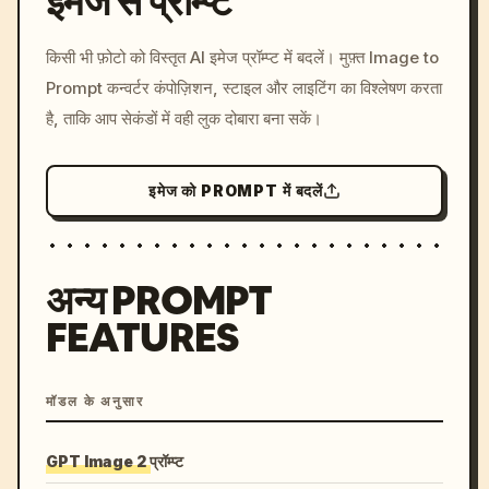
इमेज से प्रॉम्प्ट
/imagine prompt: cinemati
किसी भी फ़ोटो को विस्तृत AI इमेज प्रॉम्प्ट में बदलें। मुफ़्त Image to
c, cyberpunk sunset, neon
Prompt कन्वर्टर कंपोज़िशन, स्टाइल और लाइटिंग का विश्लेषण करता
colors, 8k --v 6.0
है, ताकि आप सेकंडों में वही लुक दोबारा बना सकें।
इमेज को PROMPT में बदलें
अन्य PROMPT
FEATURES
मॉडल के अनुसार
GPT Image 2 प्रॉम्प्ट