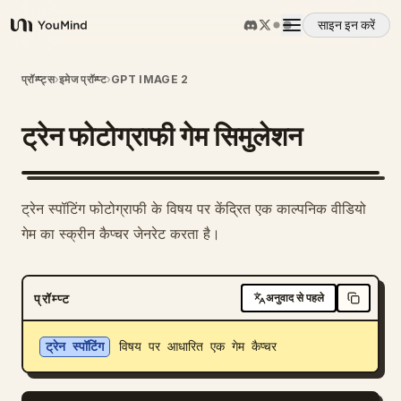
साइन इन करें
YouMind
अवलोकन
प्रॉम्प्ट्स
›
इमेज प्रॉम्प्ट
›
GPT IMAGE 2
ट्रेन फोटोग्राफी गेम सिमुलेशन
उपयोग के मामले
कौशल
ट्रेन स्पॉटिंग फोटोग्राफी के विषय पर केंद्रित एक काल्पनिक वीडियो
गेम का स्क्रीन कैप्चर जेनरेट करता है।
प्रॉम्प्ट
प्रॉम्प्ट
अनुवाद से पहले
मूल्य निर्धारण
ट्रेन स्पॉटिंग
 विषय पर आधारित एक गेम कैप्चर
डाउनलोड