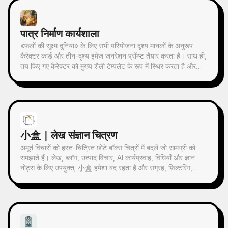
माध्यम से, वास्तुकला, शहर, जल सतह, सड़क, मानव पैमाने, क्षितिज और
प्रकाश-छाया संबंधों को उभारता है, ताकि विषय थंबनेल में भी पहचाना जा
सके। चित्र का समग्र वातावरण शांत, संयमित और आधुनिक प्रिंट जैसी
पात्र निर्माण कार्यशाला
बनावट पर ज़ोर देता है; रंग मूल छवि से लिए जाते हैं, जिनमें मुख्य रूप से गहरा
नीला, स्याही काला, ग्रे-हरा, पत्थरीला रंग या कम-संतृप्त गर्म रंग होते हैं, और
«फलों की सूक्ष्म दुनिया» के लिए सभी परियोजना दृश्य मानकों के अनुरूप
उचित स्थान पर एक छोटा गर्म रंग का निशान जोड़ा जाता है। शीर्षक आमतौर
कैरेक्टर कार्ड और तीन-दृश्य इमेज जनरेशन प्रॉम्प्ट तैयार करता है। साथ ही,
पर बहुत छोटा, काव्यात्मक और गैलरी लेबल जैसा रखा जाता है, ताकि यह
तय किए गए कैरेक्टर को मुख्य शैली टेम्पलेट के रूप में स्थिर करता है और
मुख्य विषय पर हावी न हो। इसका उपयोग न्यूनतम कला पोस्टर, फोटोग्राफी
इमेज तैयार होने के बाद चेकलिस्ट के अनुसार स्वयं-जाँच करता है। इस
अवशेष श्रृंखला, वास्तुकला और शहर इमेजरी पोस्टर, अमूर्त संपादकीय
कौशल का उपयोग करके, इमेज जनरेशन के दौरान क्रेडिट की बर्बादी से
फोटोग्राफी, गैलरी-जैसे फोटो कवर, और Douyin जैसे मोबाइल प्लेटफार्मों
उचित रूप से बचा जा सकता है।
पर प्रसारित होने वाली विज़ुअल श्रृंखला बनाने के लिए किया जा सकता है।
अंतिम काम मूल तस्वीर की वास्तविक सामग्री को बरकरार रखता है, और नीचे
एक स्थिर श्रृंखला भावना के साथ एक 'स्मृति छाप' बनाता है, जिससे हर
小盒｜लेख संज्ञान चित्रण
तस्वीर को एक स्वतंत्र मनोदशा और विस्तार योग्य दृश्य पहचान मिलती है।
अमूर्त विचारों को हस्त-चित्रित छोटे बॉक्स चित्रों में बदलें जो सामग्री को
समझाते हैं। लेख, ब्लॉग, उत्पाद विचार, AI कार्यप्रवाह, विधियाँ और ज्ञान
नोट्स के लिए उपयुक्त; 小盒 हमेशा बंद रहता है और संग्रह, फ़िल्टरिंग,
व्यवस्थित करना, मरम्मत या सौंपने जैसी मुख्य क्रियाएँ स्वयं करता है।