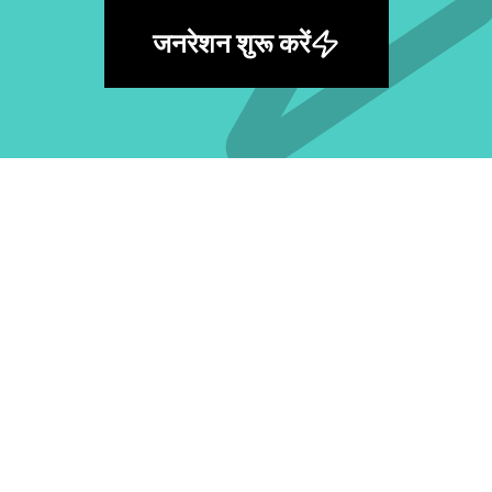
जनरेशन शुरू करें
सबसे बड़ी मुफ़्त AI प्रॉम्प्ट लाइब्रेरी खोजें और अपना
अगला आइडिया जगाएँ।
सभी प्रॉम्प्ट देखें
मॉडल के अनुसार
GPT Image 2 प्रॉम्प्ट
Nano Banana Pro प्रॉम्प्ट