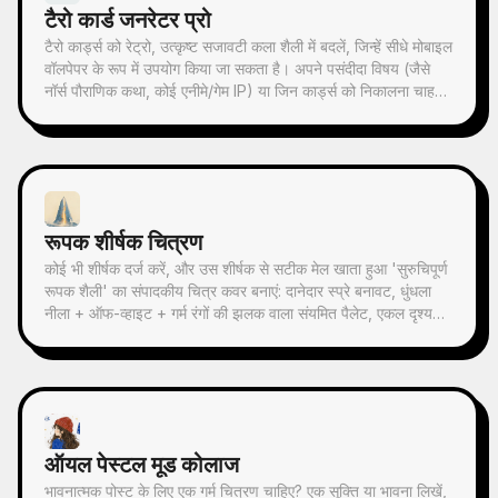
टैरो कार्ड जनरेटर प्रो
टैरो कार्ड्स को रेट्रो, उत्कृष्ट सजावटी कला शैली में बदलें, जिन्हें सीधे मोबाइल
वॉलपेपर के रूप में उपयोग किया जा सकता है। अपने पसंदीदा विषय (जैसे
नॉर्स पौराणिक कथा, कोई एनीमे/गेम IP) या जिन कार्ड्स को निकालना चाहते
हैं, बताएं, और यह सुसंगत शैली और सुंदर अर्थ वाले टैरो कार्ड चित्र तैयार
करेगा। पूरे 78 कार्ड्स का सेट, एक समूह, या कुछ चुनिंदा कार्ड्स समर्थित हैं,
चित्र बारीक और आकर्षक हैं, बिना किसी खुरदरे AI प्लास्टिक प्रभाव के।
YouMind शेड्यूल किए गए कार्यों के साथ मिलकर हर सुबह स्वचालित रूप
से कार्ड निकालने और व्याख्या प्राप्त कर सकते हैं (आपको शेड्यूल किए गए
कार्य को स्वयं कॉन्फ़िगर करना होगा)।
रूपक शीर्षक चित्रण
कोई भी शीर्षक दर्ज करें, और उस शीर्षक से सटीक मेल खाता हुआ 'सुरुचिपूर्ण
रूपक शैली' का संपादकीय चित्र कवर बनाएं: दानेदार स्प्रे बनावट, धुंधला
नीला + ऑफ-व्हाइट + गर्म रंगों की झलक वाला संयमित पैलेट, एकल दृश्य
रूपक, प्रचुर खाली स्थान, 16:9 बैनर। समाचार, पॉडकास्ट, लेख,
Newsletter के कवर चित्र के लिए उपयुक्त।
ऑयल पेस्टल मूड कोलाज
भावनात्मक पोस्ट के लिए एक गर्म चित्रण चाहिए? एक सूक्ति या भावना लिखें,