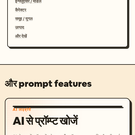
इन्फ्लुएंसर / मॉडल
कैरेक्टर
समूह / युगल
उत्पाद
और देखें
और prompt features
AI लाइब्रेरी
AI से प्रॉम्प्ट खोजें