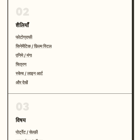
02
शैलियाँ
फोटोग्राफी
सिनेमैटिक / फ़िल्म स्टिल
एनिमे / मंगा
चित्रण
स्केच / लाइन आर्ट
और देखें
03
विषय
पोर्ट्रेट / सेल्फ़ी