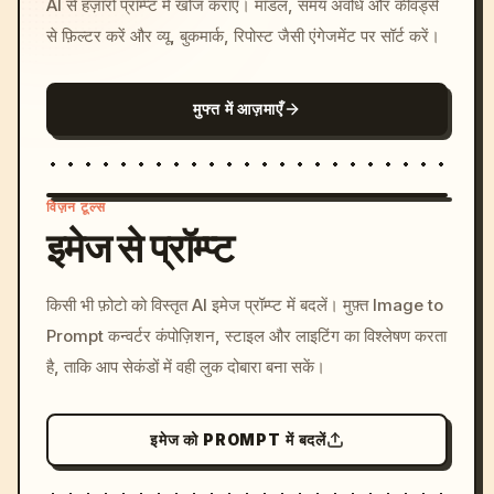
AI से हज़ारों प्रॉम्प्ट में खोज कराएँ। मॉडल, समय अवधि और कीवर्ड्स
से फ़िल्टर करें और व्यू, बुकमार्क, रिपोस्ट जैसी एंगेजमेंट पर सॉर्ट करें।
मुफ्त में आज़माएँ
विज़न टूल्स
इमेज से प्रॉम्प्ट
/imagine prompt: cinemati
किसी भी फ़ोटो को विस्तृत AI इमेज प्रॉम्प्ट में बदलें। मुफ़्त Image to
c, cyberpunk sunset, neon
Prompt कन्वर्टर कंपोज़िशन, स्टाइल और लाइटिंग का विश्लेषण करता
colors, 8k --v 6.0
है, ताकि आप सेकंडों में वही लुक दोबारा बना सकें।
इमेज को PROMPT में बदलें