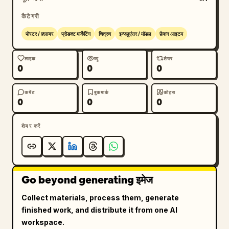
कैटेगरी
पोस्टर / फ़्लायर
प्रोडक्ट मार्केटिंग
चित्रण
इन्फ्लुएंसर / मॉडल
फ़ैशन आइटम
लाइक
व्यू
शेयर
0
0
0
कमेंट
बुकमार्क
कोट्स
0
0
0
शेयर करें
Go beyond generating इमेज
Collect materials, process them, generate
finished work, and distribute it from one AI
workspace.