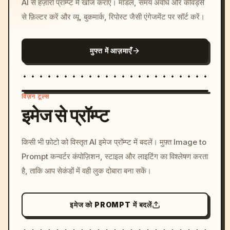
AI से हज़ारों प्रॉम्प्ट में खोज कराएँ। मॉडल, समय अवधि और कीवर्ड्स
से फ़िल्टर करें और व्यू, बुकमार्क, रिपोस्ट जैसी एंगेजमेंट पर सॉर्ट करें।
मुफ्त में आज़माएँ
विज़न टूल्स
इमेज से प्रॉम्प्ट
/imagine prompt: cinemati
किसी भी फ़ोटो को विस्तृत AI इमेज प्रॉम्प्ट में बदलें। मुफ़्त Image to
c, cyberpunk sunset, neon
Prompt कन्वर्टर कंपोज़िशन, स्टाइल और लाइटिंग का विश्लेषण करता
colors, 8k --v 6.0
है, ताकि आप सेकंडों में वही लुक दोबारा बना सकें।
इमेज को PROMPT में बदलें