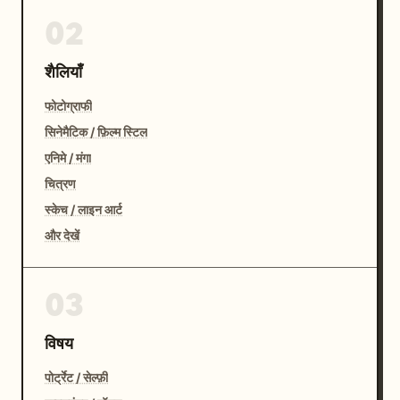
02
शैलियाँ
फोटोग्राफी
सिनेमैटिक / फ़िल्म स्टिल
एनिमे / मंगा
चित्रण
स्केच / लाइन आर्ट
और देखें
03
विषय
पोर्ट्रेट / सेल्फ़ी