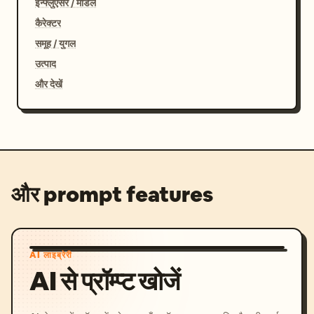
इन्फ्लुएंसर / मॉडल
कैरेक्टर
समूह / युगल
उत्पाद
और देखें
और prompt features
AI लाइब्रेरी
AI से प्रॉम्प्ट खोजें