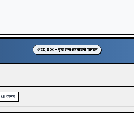
30,000+ मुफ्त इमेज और वीडियो प्रॉम्प्ट्स
E थंबनेल