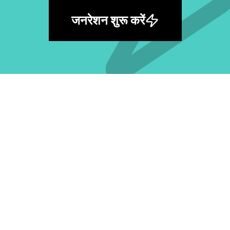
जनरेशन शुरू करें
सबसे बड़ी मुफ़्त AI प्रॉम्प्ट लाइब्रेरी खोजें और अपना
अगला आइडिया जगाएँ।
सभी प्रॉम्प्ट देखें
मॉडल के अनुसार
GPT Image 2 प्रॉम्प्ट
Nano Banana Pro प्रॉम्प्ट