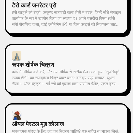
टैरो कार्ड जनरेटर प्रो
टैरो कार्ड्स को रेट्रो, उत्कृष्ट सजावटी कला शैली में बदलें, जिन्हें सीधे मोबाइल
वॉलपेपर के रूप में उपयोग किया जा सकता है। अपने पसंदीदा विषय (जैसे
नॉर्स पौराणिक कथा, कोई एनीमे/गेम IP) या जिन कार्ड्स को निकालना चाहते
हैं, बताएं, और यह सुसंगत शैली और सुंदर अर्थ वाले टैरो कार्ड चित्र तैयार
करेगा। पूरे 78 कार्ड्स का सेट, एक समूह, या कुछ चुनिंदा कार्ड्स समर्थित हैं,
चित्र बारीक और आकर्षक हैं, बिना किसी खुरदरे AI प्लास्टिक प्रभाव के।
YouMind शेड्यूल किए गए कार्यों के साथ मिलकर हर सुबह स्वचालित रूप
से कार्ड निकालने और व्याख्या प्राप्त कर सकते हैं (आपको शेड्यूल किए गए
कार्य को स्वयं कॉन्फ़िगर करना होगा)।
रूपक शीर्षक चित्रण
कोई भी शीर्षक दर्ज करें, और उस शीर्षक से सटीक मेल खाता हुआ 'सुरुचिपूर्ण
रूपक शैली' का संपादकीय चित्र कवर बनाएं: दानेदार स्प्रे बनावट, धुंधला
नीला + ऑफ-व्हाइट + गर्म रंगों की झलक वाला संयमित पैलेट, एकल दृश्य
रूपक, प्रचुर खाली स्थान, 16:9 बैनर। समाचार, पॉडकास्ट, लेख,
Newsletter के कवर चित्र के लिए उपयुक्त।
ऑयल पेस्टल मूड कोलाज
भावनात्मक पोस्ट के लिए एक गर्म चित्रण चाहिए? एक सूक्ति या भावना लिखें,