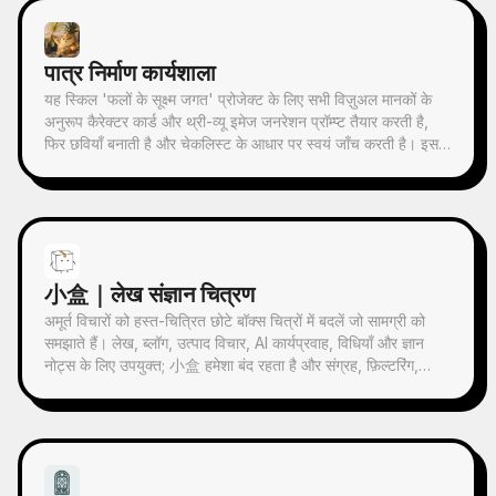
माध्यम से, वास्तुकला, शहर, जल सतह, सड़क, मानव पैमाने, क्षितिज और
प्रकाश-छाया संबंधों को उभारता है, ताकि विषय थंबनेल में भी पहचाना जा
सके। चित्र का समग्र वातावरण शांत, संयमित और आधुनिक प्रिंट जैसी
पात्र निर्माण कार्यशाला
बनावट पर ज़ोर देता है; रंग मूल छवि से लिए जाते हैं, जिनमें मुख्य रूप से गहरा
नीला, स्याही काला, ग्रे-हरा, पत्थरीला रंग या कम-संतृप्त गर्म रंग होते हैं, और
यह स्किल 'फलों के सूक्ष्म जगत' प्रोजेक्ट के लिए सभी विज़ुअल मानकों के
उचित स्थान पर एक छोटा गर्म रंग का निशान जोड़ा जाता है। शीर्षक आमतौर
अनुरूप कैरेक्टर कार्ड और थ्री-व्यू इमेज जनरेशन प्रॉम्प्ट तैयार करती है,
पर बहुत छोटा, काव्यात्मक और गैलरी लेबल जैसा रखा जाता है, ताकि यह
फिर छवियाँ बनाती है और चेकलिस्ट के आधार पर स्वयं जाँच करती है। इससे
मुख्य विषय पर हावी न हो। इसका उपयोग न्यूनतम कला पोस्टर, फोटोग्राफी
छवि निर्माण के दौरान क्रेडिट बर्बाद होने से बचा जा सकता है।
अवशेष श्रृंखला, वास्तुकला और शहर इमेजरी पोस्टर, अमूर्त संपादकीय
फोटोग्राफी, गैलरी-जैसे फोटो कवर, और Douyin जैसे मोबाइल प्लेटफार्मों
पर प्रसारित होने वाली विज़ुअल श्रृंखला बनाने के लिए किया जा सकता है।
अंतिम काम मूल तस्वीर की वास्तविक सामग्री को बरकरार रखता है, और नीचे
एक स्थिर श्रृंखला भावना के साथ एक 'स्मृति छाप' बनाता है, जिससे हर
小盒｜लेख संज्ञान चित्रण
तस्वीर को एक स्वतंत्र मनोदशा और विस्तार योग्य दृश्य पहचान मिलती है।
अमूर्त विचारों को हस्त-चित्रित छोटे बॉक्स चित्रों में बदलें जो सामग्री को
समझाते हैं। लेख, ब्लॉग, उत्पाद विचार, AI कार्यप्रवाह, विधियाँ और ज्ञान
नोट्स के लिए उपयुक्त; 小盒 हमेशा बंद रहता है और संग्रह, फ़िल्टरिंग,
व्यवस्थित करना, मरम्मत या सौंपने जैसी मुख्य क्रियाएँ स्वयं करता है।