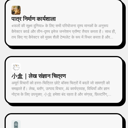
माध्यम से, वास्तुकला, शहर, जल सतह, सड़क, मानव पैमाने, क्षितिज और
प्रकाश-छाया संबंधों को उभारता है, ताकि विषय थंबनेल में भी पहचाना जा
सके। चित्र का समग्र वातावरण शांत, संयमित और आधुनिक प्रिंट जैसी
पात्र निर्माण कार्यशाला
बनावट पर ज़ोर देता है; रंग मूल छवि से लिए जाते हैं, जिनमें मुख्य रूप से गहरा
नीला, स्याही काला, ग्रे-हरा, पत्थरीला रंग या कम-संतृप्त गर्म रंग होते हैं, और
«फलों की सूक्ष्म दुनिया» के लिए सभी परियोजना दृश्य मानकों के अनुरूप
उचित स्थान पर एक छोटा गर्म रंग का निशान जोड़ा जाता है। शीर्षक आमतौर
कैरेक्टर कार्ड और तीन-दृश्य इमेज जनरेशन प्रॉम्प्ट तैयार करता है। साथ ही,
पर बहुत छोटा, काव्यात्मक और गैलरी लेबल जैसा रखा जाता है, ताकि यह
तय किए गए कैरेक्टर को मुख्य शैली टेम्पलेट के रूप में स्थिर करता है और
मुख्य विषय पर हावी न हो। इसका उपयोग न्यूनतम कला पोस्टर, फोटोग्राफी
इमेज तैयार होने के बाद चेकलिस्ट के अनुसार स्वयं-जाँच करता है। इस
अवशेष श्रृंखला, वास्तुकला और शहर इमेजरी पोस्टर, अमूर्त संपादकीय
कौशल का उपयोग करके, इमेज जनरेशन के दौरान क्रेडिट की बर्बादी से
फोटोग्राफी, गैलरी-जैसे फोटो कवर, और Douyin जैसे मोबाइल प्लेटफार्मों
उचित रूप से बचा जा सकता है।
पर प्रसारित होने वाली विज़ुअल श्रृंखला बनाने के लिए किया जा सकता है।
अंतिम काम मूल तस्वीर की वास्तविक सामग्री को बरकरार रखता है, और नीचे
एक स्थिर श्रृंखला भावना के साथ एक 'स्मृति छाप' बनाता है, जिससे हर
小盒｜लेख संज्ञान चित्रण
तस्वीर को एक स्वतंत्र मनोदशा और विस्तार योग्य दृश्य पहचान मिलती है।
अमूर्त विचारों को हस्त-चित्रित छोटे बॉक्स चित्रों में बदलें जो सामग्री को
समझाते हैं। लेख, ब्लॉग, उत्पाद विचार, AI कार्यप्रवाह, विधियाँ और ज्ञान
नोट्स के लिए उपयुक्त; 小盒 हमेशा बंद रहता है और संग्रह, फ़िल्टरिंग,
व्यवस्थित करना, मरम्मत या सौंपने जैसी मुख्य क्रियाएँ स्वयं करता है।