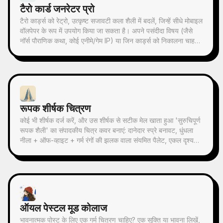
टैरो कार्ड जनरेटर प्रो
टैरो कार्ड्स को रेट्रो, उत्कृष्ट सजावटी कला शैली में बदलें, जिन्हें सीधे मोबाइल
वॉलपेपर के रूप में उपयोग किया जा सकता है। अपने पसंदीदा विषय (जैसे
नॉर्स पौराणिक कथा, कोई एनीमे/गेम IP) या जिन कार्ड्स को निकालना चाहते
हैं, बताएं, और यह सुसंगत शैली और सुंदर अर्थ वाले टैरो कार्ड चित्र तैयार
करेगा। पूरे 78 कार्ड्स का सेट, एक समूह, या कुछ चुनिंदा कार्ड्स समर्थित हैं,
चित्र बारीक और आकर्षक हैं, बिना किसी खुरदरे AI प्लास्टिक प्रभाव के।
YouMind शेड्यूल किए गए कार्यों के साथ मिलकर हर सुबह स्वचालित रूप
से कार्ड निकालने और व्याख्या प्राप्त कर सकते हैं (आपको शेड्यूल किए गए
कार्य को स्वयं कॉन्फ़िगर करना होगा)।
रूपक शीर्षक चित्रण
कोई भी शीर्षक दर्ज करें, और उस शीर्षक से सटीक मेल खाता हुआ 'सुरुचिपूर्ण
रूपक शैली' का संपादकीय चित्र कवर बनाएं: दानेदार स्प्रे बनावट, धुंधला
नीला + ऑफ-व्हाइट + गर्म रंगों की झलक वाला संयमित पैलेट, एकल दृश्य
रूपक, प्रचुर खाली स्थान, 16:9 बैनर। समाचार, पॉडकास्ट, लेख,
Newsletter के कवर चित्र के लिए उपयुक्त।
ऑयल पेस्टल मूड कोलाज
भावनात्मक पोस्ट के लिए एक गर्म चित्रण चाहिए? एक सूक्ति या भावना लिखें,