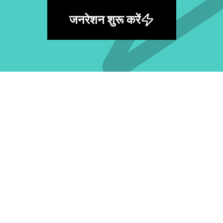
जनरेशन शुरू करें
सबसे बड़ी मुफ़्त AI प्रॉम्प्ट लाइब्रेरी खोजें और अपना
अगला आइडिया जगाएँ।
सभी प्रॉम्प्ट देखें
मॉडल के अनुसार
GPT Image 2 प्रॉम्प्ट
Nano Banana Pro प्रॉम्प्ट