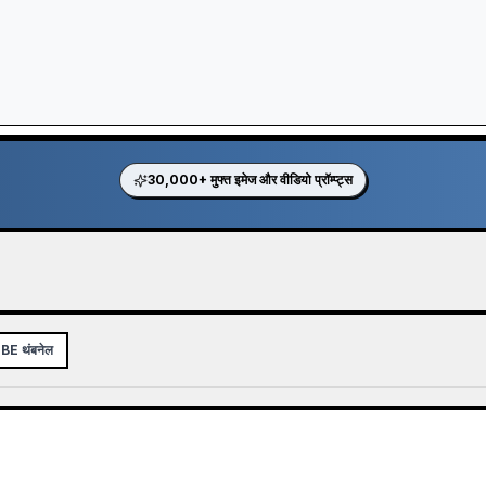
30,000+ मुफ्त इमेज और वीडियो प्रॉम्प्ट्स
E थंबनेल