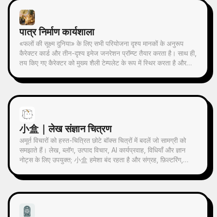
माध्यम से, वास्तुकला, शहर, जल सतह, सड़क, मानव पैमाने, क्षितिज और
प्रकाश-छाया संबंधों को उभारता है, ताकि विषय थंबनेल में भी पहचाना जा
सके। चित्र का समग्र वातावरण शांत, संयमित और आधुनिक प्रिंट जैसी
पात्र निर्माण कार्यशाला
बनावट पर ज़ोर देता है; रंग मूल छवि से लिए जाते हैं, जिनमें मुख्य रूप से गहरा
नीला, स्याही काला, ग्रे-हरा, पत्थरीला रंग या कम-संतृप्त गर्म रंग होते हैं, और
«फलों की सूक्ष्म दुनिया» के लिए सभी परियोजना दृश्य मानकों के अनुरूप
उचित स्थान पर एक छोटा गर्म रंग का निशान जोड़ा जाता है। शीर्षक आमतौर
कैरेक्टर कार्ड और तीन-दृश्य इमेज जनरेशन प्रॉम्प्ट तैयार करता है। साथ ही,
पर बहुत छोटा, काव्यात्मक और गैलरी लेबल जैसा रखा जाता है, ताकि यह
तय किए गए कैरेक्टर को मुख्य शैली टेम्पलेट के रूप में स्थिर करता है और
मुख्य विषय पर हावी न हो। इसका उपयोग न्यूनतम कला पोस्टर, फोटोग्राफी
इमेज तैयार होने के बाद चेकलिस्ट के अनुसार स्वयं-जाँच करता है। इस
अवशेष श्रृंखला, वास्तुकला और शहर इमेजरी पोस्टर, अमूर्त संपादकीय
कौशल का उपयोग करके, इमेज जनरेशन के दौरान क्रेडिट की बर्बादी से
फोटोग्राफी, गैलरी-जैसे फोटो कवर, और Douyin जैसे मोबाइल प्लेटफार्मों
उचित रूप से बचा जा सकता है।
पर प्रसारित होने वाली विज़ुअल श्रृंखला बनाने के लिए किया जा सकता है।
अंतिम काम मूल तस्वीर की वास्तविक सामग्री को बरकरार रखता है, और नीचे
एक स्थिर श्रृंखला भावना के साथ एक 'स्मृति छाप' बनाता है, जिससे हर
小盒｜लेख संज्ञान चित्रण
तस्वीर को एक स्वतंत्र मनोदशा और विस्तार योग्य दृश्य पहचान मिलती है।
अमूर्त विचारों को हस्त-चित्रित छोटे बॉक्स चित्रों में बदलें जो सामग्री को
समझाते हैं। लेख, ब्लॉग, उत्पाद विचार, AI कार्यप्रवाह, विधियाँ और ज्ञान
नोट्स के लिए उपयुक्त; 小盒 हमेशा बंद रहता है और संग्रह, फ़िल्टरिंग,
व्यवस्थित करना, मरम्मत या सौंपने जैसी मुख्य क्रियाएँ स्वयं करता है।