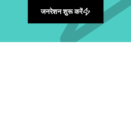
जनरेशन शुरू करें
सबसे बड़ी मुफ़्त AI प्रॉम्प्ट लाइब्रेरी खोजें और अपना
अगला आइडिया जगाएँ।
सभी प्रॉम्प्ट देखें
मॉडल के अनुसार
GPT Image 2 प्रॉम्प्ट
Nano Banana Pro प्रॉम्प्ट