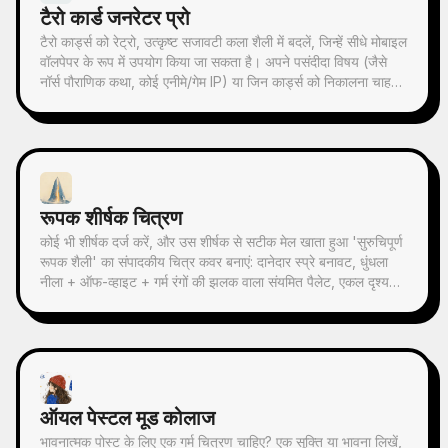
टैरो कार्ड जनरेटर प्रो
टैरो कार्ड्स को रेट्रो, उत्कृष्ट सजावटी कला शैली में बदलें, जिन्हें सीधे मोबाइल
वॉलपेपर के रूप में उपयोग किया जा सकता है। अपने पसंदीदा विषय (जैसे
नॉर्स पौराणिक कथा, कोई एनीमे/गेम IP) या जिन कार्ड्स को निकालना चाहते
हैं, बताएं, और यह सुसंगत शैली और सुंदर अर्थ वाले टैरो कार्ड चित्र तैयार
करेगा। पूरे 78 कार्ड्स का सेट, एक समूह, या कुछ चुनिंदा कार्ड्स समर्थित हैं,
चित्र बारीक और आकर्षक हैं, बिना किसी खुरदरे AI प्लास्टिक प्रभाव के।
YouMind शेड्यूल किए गए कार्यों के साथ मिलकर हर सुबह स्वचालित रूप
से कार्ड निकालने और व्याख्या प्राप्त कर सकते हैं (आपको शेड्यूल किए गए
कार्य को स्वयं कॉन्फ़िगर करना होगा)।
रूपक शीर्षक चित्रण
कोई भी शीर्षक दर्ज करें, और उस शीर्षक से सटीक मेल खाता हुआ 'सुरुचिपूर्ण
रूपक शैली' का संपादकीय चित्र कवर बनाएं: दानेदार स्प्रे बनावट, धुंधला
नीला + ऑफ-व्हाइट + गर्म रंगों की झलक वाला संयमित पैलेट, एकल दृश्य
रूपक, प्रचुर खाली स्थान, 16:9 बैनर। समाचार, पॉडकास्ट, लेख,
Newsletter के कवर चित्र के लिए उपयुक्त।
ऑयल पेस्टल मूड कोलाज
भावनात्मक पोस्ट के लिए एक गर्म चित्रण चाहिए? एक सूक्ति या भावना लिखें,