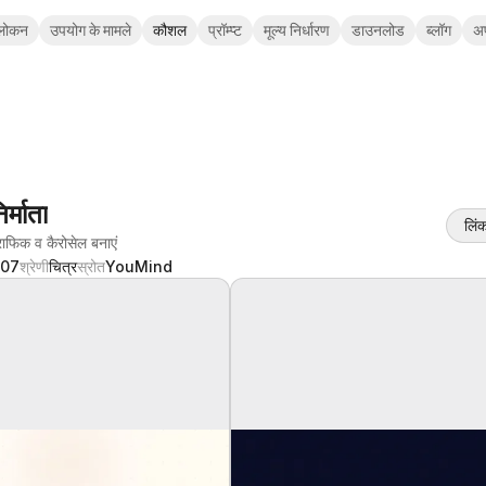
लोकन
उपयोग के मामले
कौशल
प्रॉम्प्ट
मूल्य निर्धारण
डाउनलोड
ब्लॉग
अ
र्माता
लिंक
राफिक व कैरोसेल बनाएं
107
श्रेणी
चित्र
स्रोत
YouMind