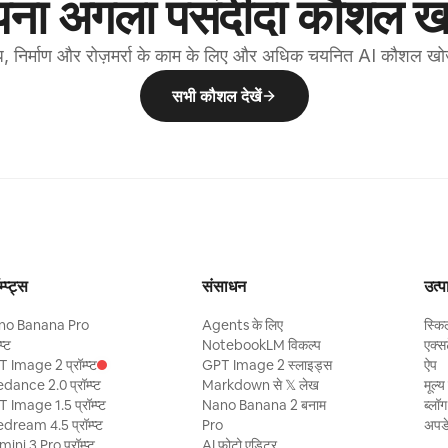
ना अगला पसंदीदा कौशल खो
 स्वचालित
ते हैं
िगर करना
, निर्माण और रोज़मर्रा के काम के लिए और अधिक चयनित AI कौशल खो
सभी कौशल देखें
म्प्ट्स
संसाधन
उत्प
no Banana Pro
Agents के लिए
स्कि
्प्ट
NotebookLM विकल्प
एक्स
 Image 2 प्रॉम्प्ट
GPT Image 2 स्लाइड्स
ऐप
dance 2.0 प्रॉम्प्ट
Markdown से 𝕏 लेख
मूल्य
 Image 1.5 प्रॉम्प्ट
Nano Banana 2 बनाम
ब्लॉग
dream 4.5 प्रॉम्प्ट
Pro
अपड
ini 3 Pro प्रॉम्प्ट
AI फोटो एडिटर