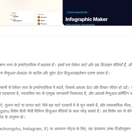
रकाशन-स्तर के इन्फोग्राफिक में बदलता है। इसमें दस पेशेवर चार्ट और छह डिज़ाइन शैलियाँ ह
िना मैन्युअल लेआउट के सटीक और सुंदर डेटा विज़ुअलाइज़ेशन प्राप्त करता है।
ी से पेशेवर स्तर के इन्फोग्राफिक में बदलें, जिससे आपका डेटा और विचार जीवंत हो उठें। चाह
े पहचानता है, स्वचालित रूप से प्रमुख जानकारी निकालता है, और आपको मैन्युअल फ़ॉर्मेटिंग
्ट, तुलना चार्ट या फ़नल चार्ट जैसे छह चार्ट प्रकारों में से चुन सकते हैं, और व्यावसायिक नीला, क
hu विशेष शैली जैसी विभिन्न विज़ुअल शैलियों के साथ जोड़ सकते हैं। हम विशेष रूप से चीनी 
रांड के अनुरूप हो।

से Xiaohongshu, Instagram, X) या अध्ययन नोट्स के लिए, यह उपकरण उच्च-रिज़ॉल्यूशन PN