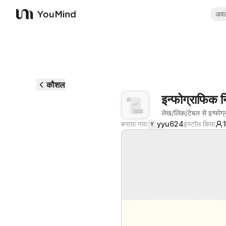
अव
YouMind
कौशल
इन्फोग्राफिक नि
लेख/लिंक/टेबल से इन्फोग्
बनाया गया
yyu624
इंस्टॉल किया
Y