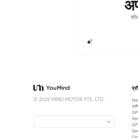
अप
शेड्यूल किए गए कार्यों के साथ मिलकर हर सुबह
रूप से कार्ड निकालने और व्याख्या प्राप्त कर सक
(आपको शेड्यूल किए गए कार्य को स्वयं कॉन्फ़
शोध
होगा)।
प्रॉ
©
2026
MIND MOTOR PTE. LTD.
Na
प्रॉम
GPT
See
GPT
See
Gem