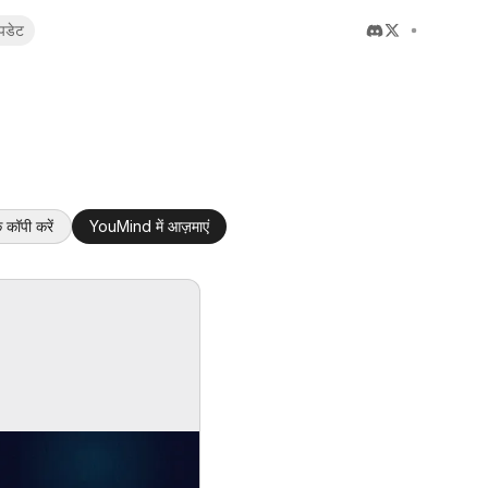
पडेट
 कॉपी करें
YouMind में आज़माएं