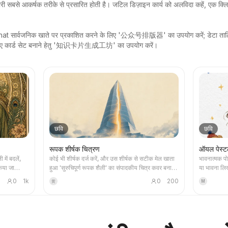
ी सबसे आकर्षक तरीके से प्रसारित होती है। जटिल डिज़ाइन कार्य को अलविदा कहें, एक क्लिक म
t सार्वजनिक खाते पर प्रकाशित करने के लिए '公众号排版器' का उपयोग करें; डेटा तालिका
 के लिए कार्ड सेट बनाने हेतु '知识卡片生成工坊' का उपयोग करें।
छवि
छवि
रूपक शीर्षक चित्रण
ऑयल पेस्ट
 में बदलें,
कोई भी शीर्षक दर्ज करें, और उस शीर्षक से सटीक मेल खाता
भावनात्मक पो
किया जा
हुआ 'सुरुचिपूर्ण रूपक शैली' का संपादकीय चित्र कवर बनाएं:
या भावना लि
ाणिक कथा,
दानेदार स्प्रे बनावट, धुंधला नीला + ऑफ-व्हाइट + गर्म रंगों
चित्र पाएं, ज
0
1k
0
200
黄
M
चाहते हैं,
की झलक वाला संयमित पैलेट, एकल दृश्य रूपक, प्रचुर खाली
चीज़ें और हस्
ैरो कार्ड
स्थान, 16:9 बैनर। समाचार, पॉडकास्ट, लेख,
योग्य।
क समूह, या
Newsletter के कवर चित्र के लिए उपयुक्त।
 आकर्षक हैं,
 YouMind