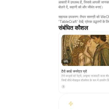
आकारों में उपलब्ध हैं, जिससे आपकी जानकार
बोलने दें, कहानी को और जीवंत बनाएं।

सहायक उपकरण: तैयार सामग्री को WeCha
'TableCraft' देखें; प्रेरक उद्धरणों
संबंधित कौशल
छवि
टैरो कार्ड जनरेटर प्रो
टैरो कार्ड्स को रेट्रो, उत्कृष्ट सजावटी कला शैली
जिन्हें सीधे मोबाइल वॉलपेपर के रूप में उपयोग 
सकता है। अपने पसंदीदा विषय (जैसे नॉर्स पौर
S
कोई एनीमे/गेम IP) या जिन कार्ड्स को निकालना 
बताएं, और यह सुसंगत शैली और सुंदर अर्थ वाले ट
चित्र तैयार करेगा। पूरे 78 कार्ड्स का सेट, ए
कुछ चुनिंदा कार्ड्स समर्थित हैं, चित्र बारीक और
बिना किसी खुरदरे AI प्लास्टिक प्रभाव के।