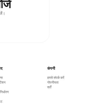
जें
जें।
ाद
कंपनी
ल्स
हमसे संपर्क करें
टेंशन
गोपनीयता
शर्तें
 निर्धारण
ेट