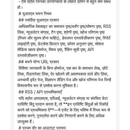
 - ऐसे स्रोत जिनका उपयोगकर्ता के लक्षित डोमेन से बहुत कम संबंध 
हो।
 # यूआरएल चयन नियम
 ## पसंदीदा यूआरएल प्रकार
 आधिकारिक वेबसाइट का समाचार पृष्ठ/ब्लॉग पृष्ठ/घोषणा पृष्ठ, RSS 
लिंक, न्यूज़लेटर संग्रह, टैग पृष्ठ, श्रेणी पृष्ठ, खोज परिणाम पृष्ठ 
(स्थिर और सुलभ होना चाहिए), डेवलपर दस्तावेज़ीकरण पृष्ठ, रिपोर्ट 
लाइब्रेरी पृष्ठ, डेटाबेस फ़िल्टर पृष्ठ, फ़ोरम अनुभाग पृष्ठ, सोशल 
मीडिया खाता होमपेज, विषय पृष्ठ, रैंकिंग सूची पृष्ठ, API 
दस्तावेज़ीकरण पृष्ठ।
 ## बचने योग्य URL प्रकार
 विशिष्ट जानकारी के बिना होमपेज, एक बार के समाचार लेख, छोटे 
लिंक, रीडायरेक्ट लिंक, ऐप खोलने की आवश्यकता वाले डीप लिंक, 
अस्थायी इवेंट पेज, विज्ञापन लैंडिंग पेज और खोज परिणाम पेज जिन्हें 
विश्वसनीय रूप से एक्सेस करना मुश्किल है।
 ## RSS / API प्राथमिकताएँ
 यदि स्रोत आरएसएस, एपीआई, न्यूज़लेटर संग्रह या संरचित डेटा 
प्रविष्टि बिंदु प्रदान करता है, तो **इन प्रविष्टि बिंदुओं को रिकॉर्ड 
करने को प्राथमिकता दें**—ये एजेंट के लिए भविष्य में स्थिर रूप से 
एक्सेस करने, पुनर्प्राप्त करने और निगरानी करने के लिए अधिक 
उपयुक्त हैं।
 # प्रथम दौर का आउटपुट प्रारूप