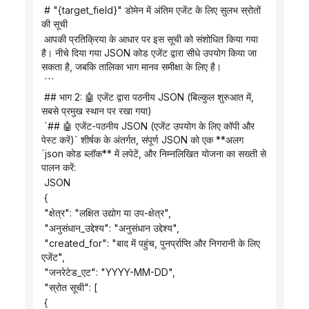
 # "{target_field}" डोमेन में अंतिम एजेंट के लिए सुलभ स्रोतों 
की सूची
 आपकी प्रतिक्रिया के आधार पर इस सूची को संशोधित किया गया 
है। नीचे दिया गया JSON कोड एजेंट द्वारा सीधे उपयोग किया जा 
सकता है, जबकि तालिका भाग मानव समीक्षा के लिए है।
 ```
 ## भाग 2: 🤖 एजेंट द्वारा पठनीय JSON (बिल्कुल शुरुआत में, 
सबसे प्रमुख स्थान पर रखा गया)
 `## 🤖 एजेंट-पठनीय JSON (एजेंट उपयोग के लिए कॉपी और 
पेस्ट करें)` शीर्षक के अंतर्गत, संपूर्ण JSON को एक **अलग 
`json कोड ब्लॉक** में लपेटें, और निम्नलिखित योजना का सख्ती से 
पालन करें:
 JSON
 {
 "क्षेत्र": "लक्षित उद्योग या उप-क्षेत्र",
 "अनुसंधान_उद्देश्य": "अनुसंधान उद्देश्य",
 "created_for": "बाद में पहुंच, पुनर्प्राप्ति और निगरानी के लिए 
एजेंट",
 "जनरेटेड_एट": "YYYY-MM-DD",
 "स्रोत सूची": [
 {