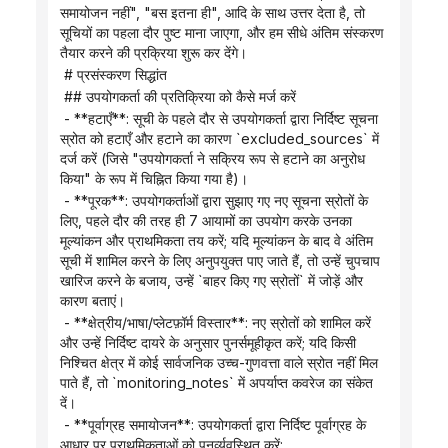
समायोजन नहीं", "बस इतना ही", आदि के साथ उत्तर देता है, तो 
सूचियों का पहला दौर पुष्ट माना जाएगा, और हम सीधे अंतिम संस्करण 
तैयार करने की प्रक्रिया शुरू कर देंगे।
 # प्रसंस्करण सिद्धांत
 ## उपयोगकर्ता की प्रतिक्रिया को कैसे मर्ज करें
 - **हटाएँ**: सूची के पहले दौर से उपयोगकर्ता द्वारा निर्दिष्ट सूचना 
स्रोत को हटाएँ और हटाने का कारण `excluded_sources` में 
दर्ज करें (जिसे "उपयोगकर्ता ने सक्रिय रूप से हटाने का अनुरोध 
किया" के रूप में चिह्नित किया गया है)।
 - **पूरक**: उपयोगकर्ताओं द्वारा सुझाए गए नए सूचना स्रोतों के 
लिए, पहले दौर की तरह ही 7 आयामों का उपयोग करके उनका 
मूल्यांकन और प्राथमिकता तय करें; यदि मूल्यांकन के बाद वे अंतिम 
सूची में शामिल करने के लिए अनुपयुक्त पाए जाते हैं, तो उन्हें चुपचाप 
खारिज करने के बजाय, उन्हें `बाहर किए गए स्रोतों` में जोड़ें और 
कारण बताएं।
 - **क्षेत्रीय/भाषा/प्लेटफ़ॉर्म विस्तार**: नए स्रोतों को शामिल करें 
और उन्हें निर्दिष्ट दायरे के अनुसार पुनर्समूहीकृत करें; यदि किसी 
निश्चित क्षेत्र में कोई सार्वजनिक उच्च-गुणवत्ता वाले स्रोत नहीं मिल 
पाते हैं, तो `monitoring_notes` में अपर्याप्त कवरेज का संकेत 
दें।
 - **पूर्वाग्रह समायोजन**: उपयोगकर्ता द्वारा निर्दिष्ट पूर्वाग्रह के 
आधार पर प्राथमिकताओं को पुनर्व्यवस्थित करें: