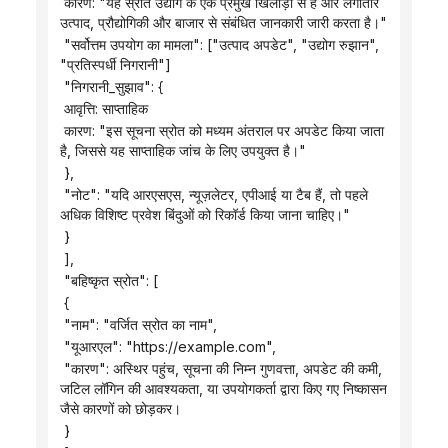
 कारण: "यह स्रोत उद्योग के एक प्रमुख खिलाड़ी से है और लगातार 
उत्पाद, प्रौद्योगिकी और बाजार से संबंधित जानकारी जारी करता है।"
 "सर्वोत्तम उपयोग का मामला": ["उत्पाद अपडेट", "उद्योग रुझान", 
"प्रतिस्पर्धी निगरानी"]
 "निगरानी_सुझाव": {
 आवृत्ति: साप्ताहिक
 कारण: "इस सूचना स्रोत को मध्यम अंतराल पर अपडेट किया जाता 
है, जिससे यह साप्ताहिक जांच के लिए उपयुक्त है।"
 },
 "नोट": "यदि आरएसएस, न्यूज़लेटर, एपीआई या टैब हैं, तो पहले 
अधिक विशिष्ट प्रवेश बिंदुओं को रिकॉर्ड किया जाना चाहिए।"
 }
 ],
 "बहिष्कृत स्रोत": [
 {
 "नाम": "वर्जित स्रोत का नाम",
 "यूआरएल": "https://example.com",
 "कारण": अस्थिर पहुंच, सूचना की निम्न गुणवत्ता, अपडेट की कमी, 
जटिल लॉगिन की आवश्यकता, या उपयोगकर्ता द्वारा किए गए निष्कासन 
जैसे कारणों को छोड़कर।
 }