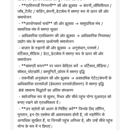
 - **प्रतिस्पर्धी निगरानी** की ओर झुकाव → कंपनी_ऑफिशियल / 
जॉब_टैलेंट / फंडिंग_कंपनी_डेटाबेस में समग्र रूप से ऊपर की ओर 
समायोजन
 - **उपयोगकर्ता चर्चा** की ओर झुकाव → सामुदायिक मंच / 
सामाजिक मंच में समग्र सुधार
 - आधिकारिक प्राधिकरण की ओर झुकाव → आधिकारिक नियामक/
उद्योग संघ के समग्र ऊर्ध्वगामी समायोजन
 - बाज़ार के रुझानों की ओर झुकाव → अनुसंधान_परामर्श / 
वर्टिकल_मीडिया / डेटा_डेटाबेस में समग्र रूप से ऊपर की ओर 
समायोजन
 - **सामग्री चयन** पर ध्यान केंद्रित करें → वर्टिकल_मीडिया / 
सोशल_प्लेटफ़ॉर्म / कम्युनिटी_फ़ोरम में समग्र वृद्धि
 - तकनीकी अनुसंधान की ओर झुकाव → अकादमिक पेटेंट/कंपनी के 
आधिकारिक दस्तावेज़ों (डेवलपर दस्तावेज़ीकरण) में समग्र वृद्धि
 ## सामान्य सिद्धांतों का अंतिम संस्करण
 - सार्वजनिक रूप से सुलभ, स्थिर और सीधे पहुंच योग्य यूआरएल को 
बनाए रखने को प्राथमिकता दें।
 - **उन स्रोतों को अलग से निर्दिष्ट करें** जिनके लिए लॉगिन, 
भुगतान, इन-ऐप एक्सेस की आवश्यकता होती है, जो स्क्रैपिंग से 
अत्यधिक सुरक्षित हैं, या जिनकी पहुंच अस्थिर है, और उन्हें सीधे पहुंच 
योग्य के रूप में न छिपाएं।