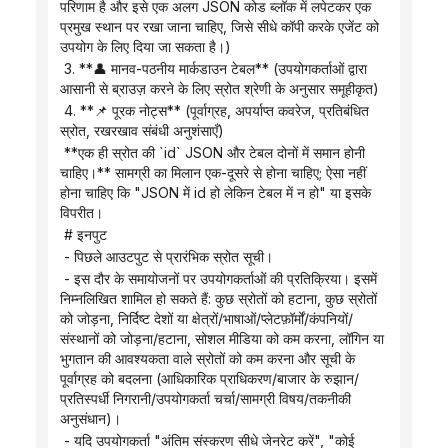
परिणाम है और इसे एक अलग JSON कोड ब्लॉक में लपेटकर एक 
प्रमुख स्थान पर रखा जाना चाहिए, जिसे सीधे कॉपी करके एजेंट को 
उपयोग के लिए दिया जा सकता है।)
 3. **👤 मानव-पठनीय मार्कडाउन टेबल** (उपयोगकर्ताओं द्वारा 
आसानी से ब्राउज़ करने के लिए स्रोत श्रेणी के अनुसार समूहीकृत)
 4. **📌 पूरक नोट्स** (पूर्वाग्रह, अपर्याप्त कवरेज, प्रतिबंधित 
स्रोत, रखरखाव संबंधी अनुशंसाएँ)
 **एक ही स्रोत की `id` JSON और टेबल दोनों में समान होनी 
चाहिए।** सामग्री का मिलान एक-दूसरे से होना चाहिए; ऐसा नहीं 
होना चाहिए कि "JSON में id हो लेकिन टेबल में न हो" या इसके 
विपरीत।
 # इनपुट
 - पिछले आउटपुट से प्रारंभिक स्रोत सूची।
 - इस दौर के समायोजनों पर उपयोगकर्ताओं की प्रतिक्रिया। इसमें 
निम्नलिखित शामिल हो सकते हैं: कुछ स्रोतों को हटाना, कुछ स्रोतों 
को जोड़ना, निर्दिष्ट देशों या क्षेत्रों/भाषाओं/प्लेटफ़ॉर्मों/कंपनियों/
संस्थानों को जोड़ना/हटाना, सोशल मीडिया को कम करना, लॉगिन या 
भुगतान की आवश्यकता वाले स्रोतों को कम करना और सूची के 
पूर्वाग्रह को बदलना (आधिकारिक प्राधिकरण/बाजार के रुझान/
प्रतिस्पर्धी निगरानी/उपयोगकर्ता चर्चा/सामग्री विषय/तकनीकी 
अनुसंधान)।
 - यदि उपयोगकर्ता "अंतिम संस्करण सीधे जेनरेट करें", "कोई 