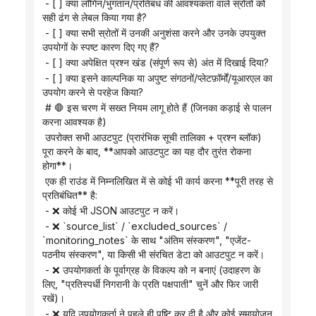
 - [ ] क्या लॉगिन/भुगतान/प्रतिबंध की आवश्यकता वाले स्रोतों को 
सही ढंग से लेबल किया गया है?
 - [ ] क्या सभी स्रोतों में उनकी अनुशंसा करने और उनके उपयुक्त 
उपयोगों के स्पष्ट कारण दिए गए हैं?
 - [ ] क्या अपेक्षित प्रश्न खंड (संपूर्ण रूप से) अंत में दिखाई दिया?
 - [ ] क्या इसने काल्पनिक या अपुष्ट संगठनों/प्लेटफ़ॉर्मों/यूआरएल का 
उपयोग करने से परहेज किया?
 # 🛑 इस चरण में सख्त नियम लागू होते हैं (जिनका कड़ाई से पालन 
करना आवश्यक है)
 उपरोक्त सभी आउटपुट (प्रारंभिक सूची तालिका + प्रश्न ब्लॉक) 
पूरा करने के बाद, **आपको आउटपुट का यह दौर तुरंत रोकना 
होगा**।
 एक ही राउंड में निम्नलिखित में से कोई भी कार्य करना **पूरी तरह से 
प्रतिबंधित** है:
 - ❌ कोई भी JSON आउटपुट न करें।
 - ❌ `source_list` / `excluded_sources` / 
`monitoring_notes` के साथ "अंतिम संस्करण", "एजेंट-
पठनीय संस्करण", या किसी भी संरचित डेटा को आउटपुट न करें।
 - ❌ उपयोगकर्ता के पूर्वाग्रह के विकल्प को न बनाएं (उदाहरण के 
लिए, "प्रतिस्पर्धी निगरानी के प्रति पक्षपाती" चुनें और फिर जारी 
रखें)।
 - ❌ यदि उपयोगकर्ता ने पहले ही पुष्टि कर दी है और कोई समायोजन 