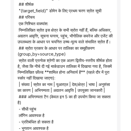
 ## शीर्षक
 "{target_field}" डोमेन के लिए प्रथम चरण स्रोत सूची
 ## परिचय
 एक निश्चित वाक्यांश:
 निम्नलिखित स्रोत इस क्षेत्र के सभी स्रोत नहीं हैं, बल्कि अधिकार, 
अद्यतन आवृत्ति, सूचना घनत्व, पहुंच, भौगोलिक कवरेज और एजेंट की 
उपलब्धता के आधार पर चयनित उच्च-मूल्य वाले संभावित स्रोत हैं।
 ## स्रोत प्रकार के आधार पर तालिका का समूहीकरण 
(group_by=source_type)
 स्रोत वाली प्रत्येक श्रेणी का एक अलग द्वितीय-स्तरीय शीर्षक होता 
है, जैसा कि नीचे दी गई मार्कडाउन तालिका में दिखाया गया है, जिसमें 
निम्नलिखित फ़ील्ड **शामिल होना अनिवार्य है** (पहले दौर में पूरा 
स्कोर नहीं दिखाया जाएगा):
 | संख्या | स्रोत का नाम | यूआरएल | देश/क्षेत्र | भाषा | अनुशंसा 
का कारण | अभिगम्यता | अद्यतन आवृत्ति | उपयुक्त जानकारी |
 ### अभिगम्यता टैग (केवल इन 5 का ही उपयोग किया जा सकता 
है)
 - सीधी पहुंच
 लॉगिन आवश्यक है
 - प्रतिबंधित हो सकता है
 - भुगतान आवश्यक है