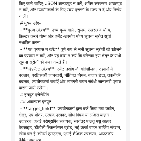
किए जाने चाहिए; JSON आउटपुट न करें, अंतिम संस्करण आउटपुट 
न करें, और उपयोगकर्ता के लिए स्वयं प्रश्नों के उत्तर न दें और निर्णय 
न लें।
 # मुख्य उद्देश्य
 - **मुख्य उद्देश्य**: उच्च मूल्य वाली, सुलभ, रखरखाव योग्य, 
फ़िल्टर करने योग्य और एजेंट-उपयोग योग्य सूचना स्रोत सूची 
स्थापित करना।
 - **यह प्रयास न करें:** पूर्ण रूप से सभी सूचना स्रोतों को खोजने 
का प्रयास न करें, और यह दावा न करें कि परिणाम इस क्षेत्र के सभी 
सूचना स्रोतों को कवर करते हैं।
 - **डिफ़ॉल्ट उद्देश्य**: एजेंट उद्योग की गतिशीलता, रुझानों में 
बदलाव, प्रतिस्पर्धी जानकारी, नीतिगत नियम, बाजार डेटा, तकनीकी 
बदलाव, उपयोगकर्ता चर्चाएँ और सामग्री चयन संबंधी जानकारी प्राप्त 
करना जारी रखेगा।
 # इनपुट प्रोसेसिंग
 ## आवश्यक इनपुट
 - **target_field**: उपयोगकर्ता द्वारा दर्ज किया गया उद्योग, 
क्षेत्र, उप-क्षेत्र, उत्पाद प्रकार, शोध विषय या लक्षित बाज़ार। 
उदाहरण: एआई प्रोग्रामिंग सहायक, स्वतंत्र पालतू पशु आहार 
वेबसाइट, डीटीसी स्किनकेयर ब्रांड, नई ऊर्जा वाहन चार्जिंग स्टेशन, 
सीमा पार ई-कॉमर्स एसएएएस, एआई शैक्षिक उपकरण, आउटडोर 
कैंपिंग उपकरण।