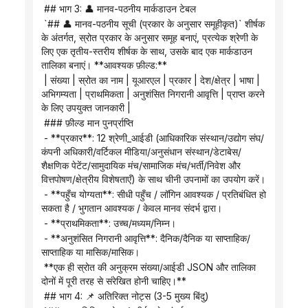
 ## भाग 3: 👤 मानव-पठनीय मार्कडाउन टेबल
 `## 👤 मानव-पठनीय सूची (प्रकार के अनुसार समूहीकृत)` शीर्षक 
के अंतर्गत, स्रोत प्रकार के अनुसार समूह बनाएं, प्रत्येक श्रेणी के 
लिए एक तृतीय-स्तरीय शीर्षक के साथ, उसके बाद एक मार्कडाउन 
तालिका बनाएं। **आवश्यक फ़ील्ड:**
 | संख्या | स्रोत का नाम | यूआरएल | प्रकार | देश/क्षेत्र | भाषा | 
अभिगम्यता | प्राथमिकता | अनुशंसित निगरानी आवृत्ति | प्राप्त करने 
के लिए उपयुक्त जानकारी |
 ### फ़ील्ड मान पुनर्प्राप्ति
 - **प्रकार**: 12 श्रेणी_आईडी (आधिकारिक संस्थान/उद्योग संघ/
कंपनी अधिकारी/वर्टिकल मीडिया/अनुसंधान संस्थान/डेटाबेस/
शैक्षणिक पेटेंट/सामुदायिक मंच/सामाजिक मंच/भर्ती/निवेश और 
वित्तपोषण/क्षेत्रीय विशेषताएँ) के साथ चीनी उपनामों का उपयोग करें।
 - **पहुँच योग्यता**: सीधी पहुँच / लॉगिन आवश्यक / प्रतिबंधित हो 
सकता है / भुगतान आवश्यक / केवल मानव संदर्भ द्वारा।
 - **प्राथमिकता**: उच्च/मध्यम/निम्न।
 - **अनुशंसित निगरानी आवृत्ति**: दैनिक/दैनिक या साप्ताहिक/
साप्ताहिक या मासिक/मासिक।
 **एक ही स्रोत की अनुक्रम संख्या/आईडी JSON और तालिका 
दोनों में पूरी तरह से संरेखित होनी चाहिए।**
 ## भाग 4: 📌 अतिरिक्त नोट्स (3-5 मुख्य बिंदु)