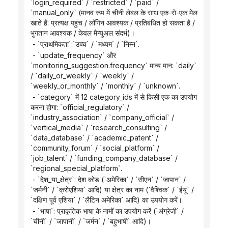
`login_required` / `restricted` / `paid` / 
`manual_only` (मानव रूप में चीनी लेबल के साथ एक-से-एक मेल 
खाते हैं: प्रत्यक्ष पहुंच / लॉगिन आवश्यक / प्रतिबंधित हो सकता है / 
भुगतान आवश्यक / केवल मैन्युअल संदर्भ)।
 - `प्राथमिकता`:`उच्च` / `मध्यम` / `निम्न`.
 - `update_frequency` और 
`monitoring_suggestion.frequency` मान्य मान: `daily` 
/ `daily_or_weekly` / `weekly` / 
`weekly_or_monthly` / `monthly` / `unknown`.
 - `category` में 12 category_ids में से किसी एक का उपयोग 
करना होगा: `official_regulatory` / 
`industry_association` / `company_official` / 
`vertical_media` / `research_consulting` / 
`data_database` / `academic_patent` / 
`community_forum` / `social_platform` / 
`job_talent` / `funding_company_database` / 
`regional_special_platform`.
 - `देश_या_क्षेत्र`: देश कोड (`अमेरिका` / `सीएन` / `जापान` / 
`जर्मनी` / `क्रोएशिया` आदि) या क्षेत्र का नाम (`वैश्विक` / `ईयू` / 
`दक्षिण पूर्व एशिया` / `लैटिन अमेरिका` आदि) का उपयोग करें।
 - `भाषा`: प्राकृतिक भाषा के नामों का उपयोग करें (`अंग्रेजी` / 
`चीनी` / `जापानी` / `जर्मन` / `बहुभाषी` आदि)।