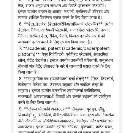
टैंक, बाजार अनुसंधान संस्थान और रिपोर्ट प्रकाशन प्लेटफॉर्म। 
इनका उपयोग बाजार के आकार, रुझानों, प्रतिस्पर्धी परिदृश्य और 
व्यापक आर्थिक विश्लेषण प्राप्त करने के लिए किया जाता है।
 6. **डेटा_डेटाबेस (डेटाबेस/रैंकिंग/सांख्यिकी प्लेटफॉर्म)**: उद्योग 
डेटाबेस, रैंकिंग, सांख्यिकी प्लेटफॉर्म, बाजार डेटा प्लेटफॉर्म, उत्पाद 
रैंकिंग। संरचित डेटा, रैंकिंग, पैमाने, विकास दर और कंपनी की 
जानकारी प्राप्त करने के लिए उपयोग किया जाता है।
 7. **academic_patent (academic/paper/patent 
platform)**: पेपर रिपॉजिटरी, प्रीप्रिंट प्लेटफॉर्म, अकादमिक 
खोज, पेटेंट डेटाबेस। इसका उपयोग तकनीकी परिवर्तनों, अनुसंधान 
सीमाओं और पेटेंट लेआउट के बारे में जानकारी प्राप्त करने के लिए 
किया जाता है।
 8. **सामुदायिक मंच (उपयोगकर्ता चर्चा क्षेत्र)**: रेडिट, डिस्कोर्ड, 
टेलीग्राम, पेशेवर मंच, डेवलपर समुदाय और संबंधित क्षेत्र के 
समुदाय। इनका उपयोग वास्तविक उपयोगकर्ता प्रतिक्रिया, 
समस्याओं, आवश्यकताओं, विवादों और उभरते रुझानों को एकत्रित 
करने के लिए किया जाता है।
 9. **सोशल प्लेटफॉर्म अकाउंट्स:** लिंक्डइन, यूट्यूब, ज़ीहू, 
ज़ियाओहोंग्शु, बिलिबिली, वीचैट ऑफिशियल अकाउंट्स और टिकटॉक 
जैसे प्लेटफॉर्म पर ऑफिशियल अकाउंट्स, केओएल्स और प्रोफेशनल 
अकाउंट्स। इनका उपयोग ट्रेंडिंग टॉपिक्स, दृष्टिकोण, कंटेंट चयन, 
उपयोगकर्ता चर्चाओं और प्रसार के रुझानों को प्राप्त करने के लिए 