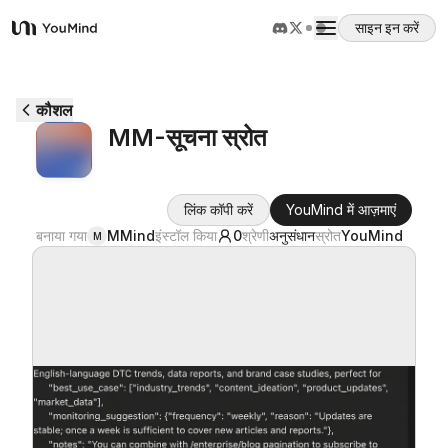
साइन इन करें
YouMind
अवलोकन
कौशल
MM-सूचना स्रोत
उपयोग के मामले
लिंक कॉपी करें
YouMind में आज़माएं
कौशल
बनाया गया
MMind
इंस्टॉल किया
0
श्रेणी
अनुसंधान
स्रोत
YouMind
M
प्रॉम्प्ट
मूल्य निर्धारण
डाउनलोड