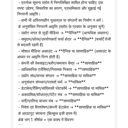
 - प्रत्येक सूचना स्रोत में निम्नलिखित शामिल होना चाहिए: एक 
स्पष्ट उद्देश्य, सिफारिश का कारण, प्राथमिकता और सुझाई गई 
निगरानी आवृत्ति।
 - कभी भी अस्तित्वहीन यूआरएल या संगठनों का निर्माण न करें।
 # अनुशंसित निगरानी आवृत्ति (स्रोत के प्रकार के अनुसार चुनें)
 - उद्योग जगत से जुड़ी मीडिया → **दैनिक** (अत्यधिक अद्यतन)
 - समुदाय/फ़ोरम/उपयोगकर्ता चर्चा क्षेत्र → **दैनिक** (चर्चाएँ तेजी 
से बदलती रहती हैं)
 - सोशल मीडिया अकाउंट → **दैनिक या साप्ताहिक** (अकाउंट के 
आधार पर आवृत्ति भिन्न होती है)
 - कंपनी की वेबसाइट/ब्लॉग/समाचार केंद्र → **साप्ताहिक**
 - आधिकारिक एजेंसियां/नियामक निकाय → **साप्ताहिक**
 - उद्योग संघ/मानक संगठन → **साप्ताहिक या मासिक**
 - अनुसंधान संस्थान/परामर्श फर्म → **मासिक**
 - डेटाबेस/रैंकिंग/सांख्यिकी प्लेटफ़ॉर्म → **साप्ताहिक या मासिक**
 - अकादमिक/शोधपत्र/पेटेंट मंच → **साप्ताहिक या मासिक**
 - भर्ती/प्रतिभा बाजार मंच → **साप्ताहिक**
 - निवेश एवं वित्तपोषण/कंपनी डेटाबेस → **साप्ताहिक या मासिक**
 # आउटपुट संरचना (बिल्कुल इसी क्रम में)
 ## भाग 1: शीर्षक + एक वाक्य में विवरण
 ```