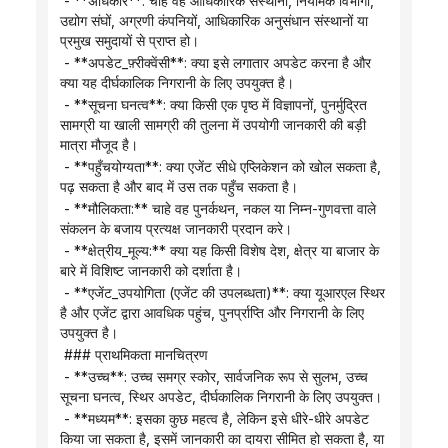
 - **अधिकार**: चाहे वह आधिकारिक संस्थानों, नियामक विभागों, 
उद्योग संघों, अग्रणी कंपनियों, आधिकारिक अनुसंधान संस्थानों या 
प्रमुख समुदायों से प्राप्त हो।
 - **अपडेट_फ़्रीक्वेंसी**: क्या इसे लगातार अपडेट करना है और 
क्या यह दीर्घकालिक निगरानी के लिए उपयुक्त है।
 - **सूचना घनत्व**: क्या किसी एक पृष्ठ में विज्ञापनों, पुनर्मुद्रित 
सामग्री या खाली सामग्री की तुलना में उपयोगी जानकारी की बड़ी 
मात्रा मौजूद है।
 - **पहुँचयोग्यता**: क्या एजेंट सीधे एप्लिकेशन को खोल सकता है, 
पढ़ सकता है और बाद में उस तक पहुँच सकता है।
 - **मौलिकता:** चाहे वह पुनर्कथन, नकल या निम्न-गुणवत्ता वाले 
संकलन के बजाय प्रत्यक्ष जानकारी प्रदान करे।
 - **क्षेत्रीय_मूल्य:** क्या यह किसी विशेष देश, क्षेत्र या बाजार के 
बारे में विशिष्ट जानकारी को दर्शाता है।
 - **एजेंट_उपयोगिता (एजेंट की उपलब्धता)**: क्या यूआरएल स्थिर 
है और एजेंट द्वारा आवधिक पहुंच, पुनर्प्राप्ति और निगरानी के लिए 
उपयुक्त है।
 ### प्राथमिकता मानचित्रण
 - **उच्च**: उच्च समग्र स्कोर, सार्वजनिक रूप से सुलभ, उच्च 
सूचना घनत्व, स्थिर अपडेट, दीर्घकालिक निगरानी के लिए उपयुक्त।
 - **मध्यम**: इसका कुछ महत्व है, लेकिन इसे धीरे-धीरे अपडेट 
किया जा सकता है, इसमें जानकारी का दायरा सीमित हो सकता है, या 