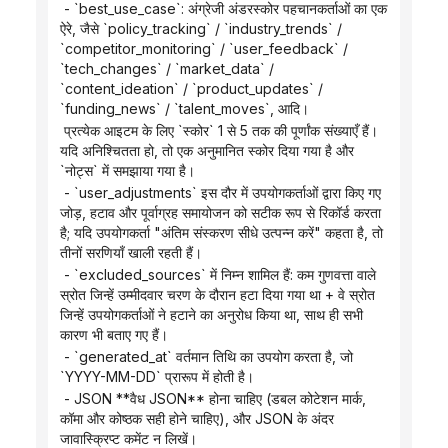
 - `best_use_case`: अंग्रेजी अंडरस्कोर पहचानकर्ताओं का एक 
ऐरे, जैसे `policy_tracking` / `industry_trends` / 
`competitor_monitoring` / `user_feedback` / 
`tech_changes` / `market_data` / 
`content_ideation` / `product_updates` / 
`funding_news` / `talent_moves`, आदि।
 प्रत्येक आइटम के लिए `स्कोर` 1 से 5 तक की पूर्णांक संख्याएँ हैं। 
यदि अनिश्चितता हो, तो एक अनुमानित स्कोर दिया गया है और 
`नोट्स` में समझाया गया है।
 - `user_adjustments` इस दौर में उपयोगकर्ताओं द्वारा किए गए 
जोड़, हटाव और पूर्वाग्रह समायोजन को सटीक रूप से रिकॉर्ड करता 
है; यदि उपयोगकर्ता "अंतिम संस्करण सीधे उत्पन्न करें" कहता है, तो 
तीनों सरणियाँ खाली रहती हैं।
 - `excluded_sources` में निम्न शामिल हैं: कम गुणवत्ता वाले 
स्रोत जिन्हें उम्मीदवार चरण के दौरान हटा दिया गया था + वे स्रोत 
जिन्हें उपयोगकर्ताओं ने हटाने का अनुरोध किया था, साथ ही सभी 
कारण भी बताए गए हैं।
 - `generated_at` वर्तमान तिथि का उपयोग करता है, जो 
`YYYY-MM-DD` प्रारूप में होती है।
 - JSON **वैध JSON** होना चाहिए (डबल कोटेशन मार्क, 
कॉमा और कोष्ठक सही होने चाहिए), और JSON के अंदर 
जावास्क्रिप्ट कमेंट न लिखें।