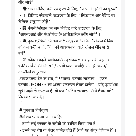
और जोड़ें"
 - 🗣️ भाषा निर्दिष्ट करें: उदाहरण के लिए, "जापानी स्रोतों का पूरक"
 - 📱 विशिष्ट प्लेटफ़ॉर्म: उदाहरण के लिए, "लिंक्डइन और रेडिट पर 
विशिष्ट अनुभाग जोड़ें"
 - 🏢 कंपनी/संगठन का नाम निर्दिष्ट करें: उदाहरण के लिए, 
"ओपनएआई और एंथ्रोपिक के आधिकारिक ब्लॉग जोड़ें"।
 - 🔕 कुछ श्रेणियों को कम करें: उदाहरण के लिए, "सोशल मीडिया 
को कम करें" या "लॉगिन की आवश्यकता वाले सोशल मीडिया से 
बचें"।
 - 🎯 फोकस बदलें: आधिकारिक प्राधिकरण/ बाज़ार के रुझान/ 
प्रतिस्पर्धियों की निगरानी/ उपयोगकर्ता चर्चाएँ/ सामग्री चयन/ 
तकनीकी अनुसंधान
 आपके उत्तर देने के बाद, मैं **मानव-पठनीय तालिका + एजेंट-
पठनीय JSON** का अंतिम संस्करण तैयार करूँगा। यदि प्रारंभिक 
सूची पहले से उपलब्ध है, तो बस "अंतिम संस्करण सीधे तैयार करें" 
लिखकर उत्तर दें।
 ```
 # गुणवत्ता नियंत्रण
 ## अवश्य किया जाना चाहिए
 - इसमें कई प्रकार के स्रोतों को शामिल किया गया है।
 - इसमें कई देश या क्षेत्र शामिल होते हैं (यदि यह क्षेत्र वैश्विक है)।