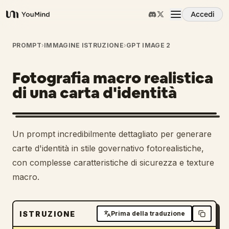
Accedi
YouMind
Panoramica
PROMPT
›
IMMAGINE ISTRUZIONE
›
GPT IMAGE 2
Fotografia macro realistica
Casi d'uso
di una carta d'identità
Abilità
Un prompt incredibilmente dettagliato per generare
Prompt
carte d'identità in stile governativo fotorealistiche,
con complesse caratteristiche di sicurezza e texture
macro.
Prezzi
Scarica
ISTRUZIONE
Prima della traduzione