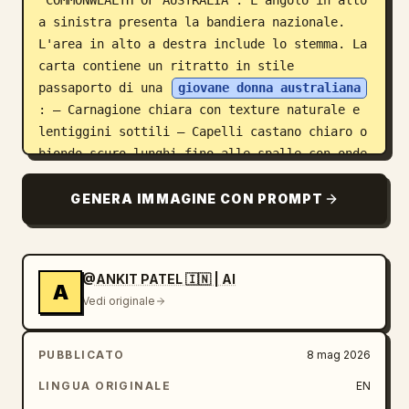
“COMMONWEALTH OF AUSTRALIA”. L'angolo in alto 
a sinistra presenta la bandiera nazionale. 
L'area in alto a destra include lo stemma. La 
carta contiene un ritratto in stile 
passaporto di una 
giovane donna australiana
: – Carnagione chiara con texture naturale e 
lentiggini sottili – Capelli castano chiaro o 
biondo scuro lunghi fino alle spalle con onde 
morbide – Occhi verde nocciola, espressione 
neutra, sguardo diretto – Trucco minimale, 
GENERA IMMAGINE CON PROMPT
dettagli del viso realistici – Indossa un 
blazer scuro o un top nero con discreti 
gioielli dorati. Informazioni di identità 
@ANKIT PATEL 🇮🇳 | AI
personale visualizzate chiaramente: – 
A
Vedi originale
Cognome: 
JOHNSON
 – Nomi: EMILY GRACE – Data 
di nascita: 24 GEN 1995 – Luogo di nascita: 
MELBOURNE, VIC – Stato di cittadinanza: 
PUBBLICATO
8 mag 2026
CITTADINA AUSTRALIANA – Numero di 
LINGUA ORIGINALE
EN
cittadinanza: ACN 1234567 – Data di rilascio: 