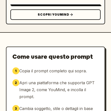
in blu, oro e neutro – Texture della carta 
laminata in policarbonato con riflessi 
SCOPRI YOUMIND
realistici – Linguaggio visivo governativo 
pulito. L'illuminazione è morbida e 
uniformemente diffusa, enfatizzando gli 
effetti olografici, le texture incise e i 
dettagli di stampa realistici senza ombre 
dure. Nessuna mano visibile. Stile: ultra-
dettagliato, fotorealistico, risoluzione 8K, 
Come usare questo prompt
chiarezza macro, fotografia di prodotto 
professionale, realismo documentaristico, 
design di carta d'identità governativa 
Copia il prompt completo qui sopra.
1
altamente realistico.
Apri una piattaforma che supporta GPT
2
Image 2, come YouMind, e incolla il
prompt.
Cambia soggetto, stile o dettagli in base
3