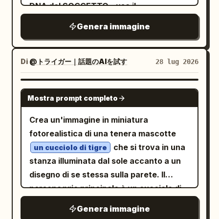
nell'immagine è una forma di lettera; il
DNA del SOGGETTO - usa il
Menta #9AA99B. L'attenzione ai
valore tonale è prodotto SOLO da
DOCUMENTO_BASE come fondamento
materiali include
Genera immagine
interlinea, spaziatura e dimensione del
fisico - il soggetto deve emergere dalla
consistenza della crema, carta da
carattere; nessuna riga, nessun
forno, riflessi delle ciotole, granelli di
pagina come un mondo 3D in carta -
glassa e laminazione delle schede del
riempimento, nessuna linea disegnata'
includi monumenti, architettura, terreno,
Di
@トライガー｜話題のAIを試す
canale
28 lug 2026
ORDER BY emergence_at_distance
infrastrutture, motivi culturali e dettagli
. Richiede una piccola quantità di testo in
DESC, legibility_at_close_range DESC,
in scala ridotta inferiti - mostra
cinese per il nome della serie, l'episodio
GPT IMAGE 2
value_range_via_typography DESC,
Mostra prompt completo
piattaforme piegate, scale, fessure,
e l'orario, con brevi sottotitoli in inglese,
no_non_letterform_marks DESC LIMIT 1;
cerniere, supporti e meccaniche
in un layout unificato adatto alla
Crea un'immagine in miniatura
cartacee nascoste - integra il nome del
distribuzione sulle piattaforme social.
fotorealistica di una tenera mascotte
soggetto o una tipografia simbolica
che si trova in una
un cucciolo di tigre
come lettere di carta in rilievo o forme
stanza illuminata dal sole accanto a un
strutturali - la pagina di base deve
disegno di se stessa sulla parete. Il
contenere una mappa, un diagramma, un
personaggio principale è un cucciolo di
progetto o un contesto stampato
tigre arancione in stile animazione 3D,
Genera immagine
pertinente a
- tutto
città asiatiche
simile a un peluche, con pelliccia