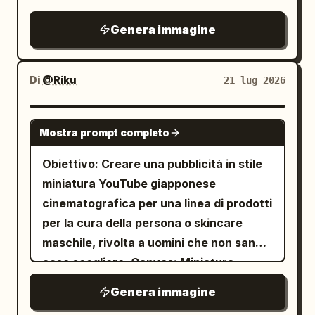
sorpresa a bocca aperta si sporge verso
Includi le piccole iniziali scritte a mano
"Flova" che domina il centro. In alto,
la fotocamera dal lato destro,
“G. P. T.” e un piccolo schizzo di corona
Genera immagine
aggiungere un grande titolo in
indossando una semplice T-shirt nera.
dorata vicino al ritratto. Collage sul lato
giapponese: “AIと一緒に、世界を創る時代
Con la mano sinistra tiene in primo piano,
destro: Usa esattamente 7 elementi
へ。” con la parte “AI” extra-large e
in basso a sinistra, un grande gettone
Di
@Riku
21 lug 2026
probatori principali: 1) una grande pagina
bianca, e un sottotitolo più piccolo sotto:
circolare blu luminoso, facendolo
di manoscritto invecchiata e strappata
“企画から映像完成まで、すべてAI Agentが
apparire sovradimensionato; il gettone
GPT IMAGE 2
in alto a destra con spartiti, barre di
サポート!”. In alto a destra, aggiungere
Mostra prompt completo
ha un bordo trasparente e vitreo, riflessi
censura nere, segni di correzione rossi e
un cartello rettangolare arrotondato
blu neon e un logo geometrico bianco in
un timbro rosso con la scritta
Obiettivo: Creare una pubblicità in stile
viola luminoso con la scritta “AI Agent” e
rilievo composto da tre blocchi separati
“CORRECCIONES”; 2) testo scritto a
miniatura YouTube giapponese
sotto “Create the Future with AI”.
sulla superficie. La mano destra indica il
mano in rosso-marrone su quella pagina
cinematografica per una linea di prodotti
Personaggio principale: Nella metà
gettone da destra. Utilizza una
che recita “Editado por un aficionado”;
per la cura della persona o skincare
destra, mostrare un'agente cyberpunk
prospettiva selfie grandangolare
3) una lente d'ingrandimento sopra la
maschile, rivolta a uomini che non sanno
in stile anime dinamico che vola o si tuffa
estrema, una forte distorsione di
pagina che mostra il testo scritto a mano
cosa scegliere. Canvas: Miniatura
verso lo spettatore sopra una città
profondità, un'illuminazione nitida ad
“no por él.” con una frase sottolineata e
orizzontale 16:9, look editoriale premium
futuristica. Ha intensi occhi dorati,
Genera immagine
alto contrasto e uno sfondo nero scuro
una X sotto di essa; 4) una striscia di
scuro, alto contrasto, senza bordi o
capelli castano chiaro corti mossi dal