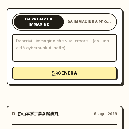
Blog
DA PROMPT A
DA IMMAGINE A PROMPT
IMMAGINE
Aggiornamenti
GENERA
Di
@山本重工業AI秘書課
6 ago 2026