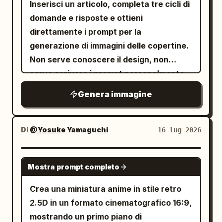
Inserisci un articolo, completa tre cicli di
zigomi definiti, atmosfera matura da
aggiungere un banner rettangolare giallo
piccole icone app quadrate con
in grassetto nella parte superiore che
domande e risposte e ottieni
trentenne, mascolinità sobria. Usa
brillante che copra quasi l'intera
etichette: “Project”, “Chat”, “History” e
recita
. Le lettere
AIでテロップを自動作成
direttamente i prompt per la
un bell'uomo giapponese sulla trentina
larghezza, con testo nero in grassetto:
“Skills”. Carte offerta in basso: Lungo il
con capelli neri mossi che indossa un
devono essere bianche con un bordo
generazione di immagini delle copertine.
blazer nero
. Dettagli del
centro inferiore, aggiungere
月3,000円で足りる21の使い方
nero spesso e un ulteriore sottile
Non serve conoscere il design, non
. Dettagli del prodotto: Mostra
soggetto: Nella metà inferiore, mostrare
esattamente 2 carte di credito al neon
contorno bianco esterno, leggermente
serve scrivere i prompt personalmente,
esattamente 4 contenitori per la cura
il ritratto realistico in studio di una
separate da un grande simbolo di
inclinate e con spaziatura ridotta per il
il rapporto d'aspetto è fissato a 3:4 e la
della persona nero opaco sulla destra: 1
giovane donna giapponese sorridente
moltiplicazione bianco. La prima carta
Genera immagine
massimo impatto. Posiziona un grande
coerenza del volto può essere
flacone a pompa alto all'estrema destra,
con lunghi capelli neri e frangia, che
viola recita “新規登録で” sopra un
fumetto bianco di lamentela a sinistra al
mantenuta.👇 👹 L'intero flusso di lavoro
1 tubo a pressione alto subito a sinistra, 1
indossa un maglione beige in maglia.
enorme “100” e “Free Credits”. La
centro, con un bordo nero e una piccola
è il seguente: 1. Installazione della skill e
Di
@Yosuke Yamaguchi
barattolo cilindrico basso davanti e 1
16 lug 2026
Guarda verso la fotocamera, solleva la
seconda carta blu recita “お友達招待で”
punta in basso a destra. All'interno, usa
configurazione iniziale (salva una foto
contenitore cilindrico basso più largo
mano sinistra aperta verso lo spettatore
sopra un enorme “200” e “Credits”. Stile
un testo in giapponese in grassetto nero
del tuo volto + conferma il modello di
dietro il barattolo. Tutti i prodotti sono
GPT IMAGE 2
in un chiaro gesto di "stop/attesa" e
visivo: Key visual anime ultra-dettagliato
per la lamentela e una riga finale
Mostra prompt completo
generazione immagini) 2. Fornisci il
senza etichetta, minimali, premium e con
tiene una carta di credito dorata nella
mescolato con un design pubblicitario
enfatizzata in rosso con una
contenuto dell'articolo all'agente, che lo
una leggera illuminazione sui bordi. Stile
Crea una miniatura anime in stile retro
mano destra. Utilizzare tonalità della
tecnologico lucido, tipografia
sottolineatura gialla:
leggerà e perfezionerà
visivo: Sfondo grigio antracite-blu con
2.5D in un formato cinematografico 16:9,
pelle naturali, un'illuminazione beauty
giapponese in grassetto, scritte dei titoli
誤字脱字多すぎるし、テロップはズレまくってる
automaticamente 3. Round 1: Consiglia
un fascio di luce diagonale dall'alto a
し、変なところで改行するし、そのくせにそれ以
mostrando un primo piano di
pulita e bordi ritagliati nitidi. Elementi
cinematografiche invecchiate,