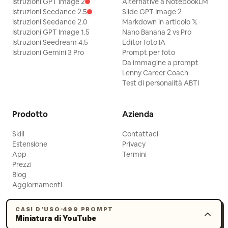
Istruzioni GPT Image 2
Alternative a NotebookLM
Non aggiungere loghi extra, persone,
Istruzioni Seedance 2.5
Slide GPT Image 2
Istruzioni Seedance 2.0
Markdown in articolo 𝕏
filigrane o testo non correlato.
Istruzioni GPT Image 1.5
Nano Banana 2 vs Pro
Istruzioni Seedream 4.5
Editor foto IA
Istruzioni Gemini 3 Pro
Prompt per foto
Da immagine a prompt
Lenny Career Coach
Test di personalità ABTI
Prodotto
Azienda
Skill
Contattaci
Estensione
Privacy
App
Termini
Prezzi
Blog
Aggiornamenti
CASI D’USO
499 PROMPT
Miniatura di YouTube