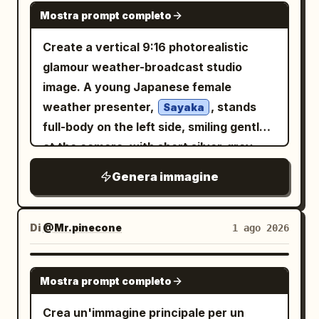
GPT IMAGE 2
Mostra prompt completo
Create a vertical 9:16 photorealistic
glamour weather-broadcast studio
image. A young Japanese female
weather presenter,
, stands
Sayaka
full-body on the left side, smiling gently
at the camera, with short silver-gray
bob hair, natural makeup, slim build, and
Genera immagine
white high heels. She wears a bright
sleeveless cropped vest
coral orange
with matching high-waisted mini skirt,
Di
@Mr.pinecone
1 ago 2026
plus a teal scarf tied at the neck and a
small black lavalier microphone on her
GPT IMAGE 2
Mostra prompt completo
chest. Her right hand holds a thin silver
pointer angled toward the weather map
Crea un'immagine principale per un