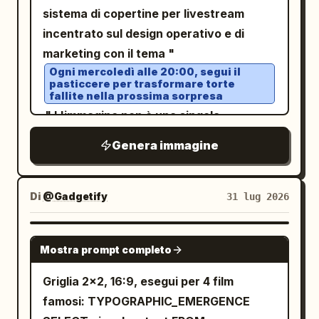
behind her; her left arm rests naturally
sistema di copertine per livestream
by her side. The studio is glossy and
incentrato sul design operativo e di
luxurious, with warm golden bokeh
marketing con il tema "
lights, reflective gold floor, soft
Ogni mercoledì alle 20:00, segui il
pasticcere per trasformare torte
spotlights, and a curved modern TV set.
fallite nella prossima sorpresa
On the right side, place a large curved
." L'immagine non è una singola
digital screen showing a blue ocean map
copertina, ma una matrice di sei
Genera immagine
of Japan with green land and sunny
copertine verticali con un linguaggio
weather markers. At the top of the
visivo unificato, disposte come se
screen, display the headline “Sayaka’s
fossero appuntate su una bacheca di
Di
@Gadgetify
31 lug 2026
ChatGPT weather report” in playful
una postazione da pasticceria. Ogni
green lettering with a small flower icon
copertina mostra un momento di
NANO BANANA PRO
at the far right. On the map, include
Mostra prompt completo
trasformazione da uno scenario
Japanese text for the date and title:
fallimentare (ad esempio, crema
Griglia 2x2, 16:9, esegui per 4 film
. Include exactly 9
今日の天気 4月30日(水)
collassata, chiffon cake crepato,
famosi: TYPOGRAPHIC_EMERGENCE
visible sunny forecast cards, each a
caramello bruciato, biscotti non riusciti),