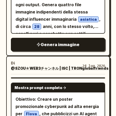
8K, capolavoro, qualità da copertina di
sinistro contiene il titolo principale in
ogni output. Genera quattro file
rivista.
spagnolo in una tipografia maiuscola
immagine indipendenti della stessa
bianca molto grande e usurata: “NOS
digital influencer immaginaria
,
asiatica
MINTIERON.” Sopra di esso, un piccolo
di circa
anni, con lo stesso volto,
28
testo magenta spaziato recita “UNA
capelli neri a caschetto con sottili
COLUMNA DE SUBSTACK” con un
riflessi blu e
Genera immagine
piccolo emblema a raggiera dorato
abbigliamento streetwear futuristico
nero
contenente una “T”. Sotto il titolo,
per tutto il set. La protagonista sta
aggiungi un testo in spagnolo più piccolo
Di
trasmettendo da una sofisticata stanza
24 lug 2026
e impilato: “DURANTE AÑOS, LOS
@SZOU☆WEB3チャンネル | ISC | TRONglobalfriends
da creator dal tocco leggermente geek.
EXPERTOS” poi un'enfasi magenta
Ritratto a mezzo busto, sguardo diretto
“OCULTARON LA VERDAD” e poi “SOBRE
GPT IMAGE 2
Mostra prompt completo
in camera, espressione sicura e
UNA OBRA MAESTRA DEL BARROCO.” In
amichevole, microfono professionale,
basso a sinistra, posiziona un foglietto
Obiettivo: Creare un poster
cuffie, doppi monitor sfocati, piccoli
beige strappato con un'icona a forma di
promozionale cyberpunk ad alta energia
oggetti da collezione sci-fi e un elegante
X cerchiata in magenta e il testo “UN
per
, che pubblicizzi un AI agent
Flova