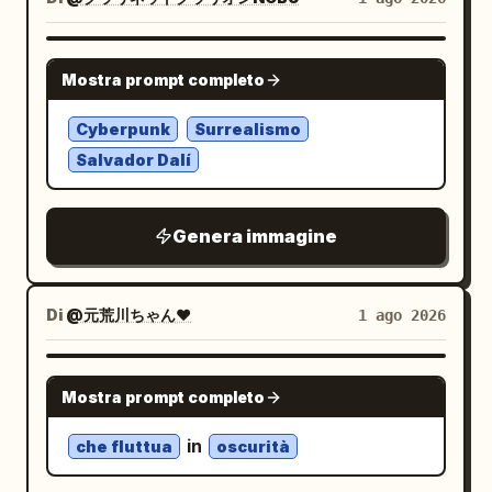
sezione dei parametri include dimensioni
testa, l'espressione facciale, la
complete della sedia, intervallo di
direzione dello sguardo e la posa
altezza del sedile, capacità di carico,
NANO BANANA PRO
complessiva devono corrispondere
Mostra prompt completo
materiali e elementi di regolazione,
esattamente al riferimento. Il
senza ipotizzare valori sconosciuti; la
murales dietro di lei è una gigantesca e
Cyberpunk
Surrealismo
graziosa illustrazione anime/chibi
sezione dell'imballaggio mostra il corpo
Salvador Dalí
della stessa ragazza seduta su un
della sedia, gli accessori confermati, le
arcobaleno mentre fa l'occhiolino
. Il personaggio cartoon deve indossare
istruzioni di installazione e le
Genera immagine
lo stesso outfit e avere la stessa
informazioni sulla cura, con gli accessori
identica acconciatura. La posa, il
mancanti contrassegnati come
posizionamento delle mani, la posizione
"informazioni da confermare"; e termina
Di
@元荒川ちゃん❤
1 ago 2026
del corpo e l'espressione del
con un riepilogo delle strutture
personaggio cartoon devono
confermate e una nota "visualizza
NANO BANANA PRO
Mostra prompt completo
corrispondere esattamente al
dimensioni e istruzioni di installazione".
riferimento. Il muro è pieno di
Ogni unità di parametro, linea di
in
che fluttua
oscurità
scarabocchi colorati identici, inclusi
dimensione e scheda informativa deve
arcobaleni, nuvole, fiori, stelle,