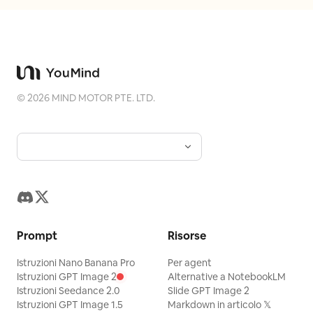
"Creare un ritratto editoriale surrealista
d'avanguardia che fonda effetti pratici
di alta moda con la botanica organica in
un ambiente profondamente
ombreggiato.", "priorities": "Texture
©
2026
MIND MOTOR PTE. LTD.
della pelle, dettagli strutturali intricati di
foglie/maglia, illuminazione
chiaroscurale e uno sfondo denso ma
profondamente in ombra.",
"device_profile": "Digitale Medio
Formato"}, "frame": {"aspect":
"Ritratto", "composition": "Ritratto a
Prompt
Risorse
mezzo busto simmetrico, centrato.",
Istruzioni Nano Banana Pro
Per agent
"layout": "Il soggetto domina il centro,
Istruzioni GPT Image 2
Alternative a NotebookLM
avvolto strettamente nella struttura a
Istruzioni Seedance 2.0
Slide GPT Image 2
Istruzioni GPT Image 1.5
Markdown in articolo 𝕏
spirale, con un denso e ombroso archivio