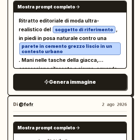
NANO BANANA PRO
Mostra prompt completo
Ritratto editoriale di moda ultra-
realistico del
,
soggetto di riferimento
in piedi in posa naturale contro una
parete in cemento grezzo liscio in un
contesto urbano
. Mani nelle tasche della giacca,
espressione rilassata e sicura, sguardo
rivolto direttamente verso la
Genera immagine
fotocamera. Indossa un
bomber oversize in pelle nera sopra
una felpa con cappuccio e una t-shirt
Di
@fofr
2 ago 2026
nera
, pantaloni cargo neri dal taglio ampio
con una sottile texture sbiadita,
NANO BANANA PRO
Mostra prompt completo
accessorio a catena argentata,
sneakers basse bianche e nere. Luce