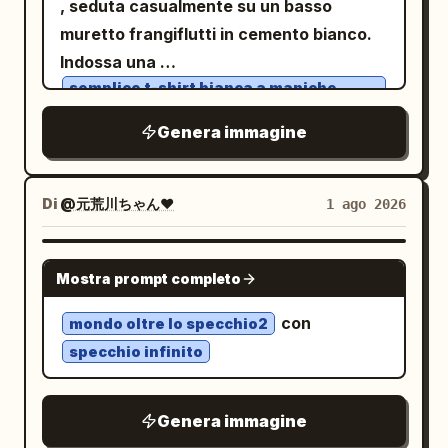
, seduta casualmente su un basso
sul ponte del naso e sulle nocche delle
Questo elemento surreale sembra un
muretto frangiflutti in cemento bianco.
mani che si stanno sistemando, creando
effetto pratico ad alto budget, con
Indossa una
al contempo ombre nere profonde, nette
acqua che gocciola e un peso organico
semplice t-shirt bianca a maniche
e corte con bordi ben definiti sotto il
complesso. L'ambientazione è un
corte, shorts di jeans grigio chiaro con
orli sfrangiati e sneakers New Balance
Genera immagine
mento, lungo la mascella e
ciclorama da studio sterile, color rosa
bianche con accenti verdi
profondamente nelle pieghe dello
pastello opaco senza giunture.
, loghi N neri e dettagli arancioni sulle
smoking, bilanciate da una luce
L'illuminazione è in stile ring-flash diretto
suole. Le gambe sono piegate con i piedi
Di
@元荒川ちゃん❤
1 ago 2026
ambiente neutra. Scattato con una
e crudo, che crea intensi riflessi
appoggiati sull'erba, il corpo
prospettiva frontale tramite fotografia
speculari sulla pelle sudata, combinata
leggermente rivolto verso la
NANO BANANA PRO
digitale utilizzando una velocità
con una sottile luce di riempimento
fotocamera, la testa inclinata, gli occhi
Mostra prompt completo
dell'otturatore rapida, un'apertura f/2.8
direzionale alla Rembrandt per scolpire i
chiusi dolcemente in un sorriso rilassato.
con
mondo oltre lo specchio2
e ISO 400 per ottenere una messa a
lineamenti del viso. Scattato con una
Il primo piano mostra erba verde
irregolare e la barriera in cemento
specchio infinito
fuoco nitidissima sul soggetto con un
Hasselblad H6D-100c con obiettivo da
bianco testurizzato. Lo sfondo
presenta una costa rocciosa con pietre
rumore digitale minimo. Lo stile editoriale
70mm a f/5.6. Look autentico da
grigio scuro, delicate onde oceaniche
realistico, influenzato dai paparazzi, è
pellicola Kodak Portra 400, che mette in
sotto un cielo nuvoloso, colline e
Genera immagine
montagne boscose in lontananza, e
esaltato in post-produzione attraverso
risalto i dettagli dei pori e la grana