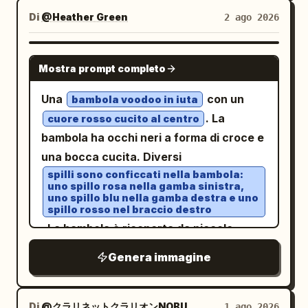
prodotto con una vista a 3/4; seguita da
questa scena il più fedelmente possibile,
Di
@Heather Green
2 ago 2026
angolazioni ausiliarie frontali, laterali,
senza apportare modifiche creative. Una
posteriori e dall'alto; utilizzando posture
giovane donna in piedi accanto a un
di seduta umane e relazioni con la
NANO BANANA PRO
colorato muro esterno con murales in
Mostra prompt completo
scrivania per mostrare la scala senza
stile cartoon
. Indossa una
dedurre intervalli di idoneità all'altezza
Una
con un
bambola voodoo in iuta
camicia oversize a righe azzurro
specifici; etichettando poggiatesta,
. La
cuore rosso cucito al centro
chiaro sopra un crop top bianco,
schienale, braccioli, cuscino del sedile,
pantaloni jogger color crema, scarpe
bambola ha occhi neri a forma di croce e
da ginnastica bianche e una borsa a
supporto lombare e piedi della sedia
una bocca cucita. Diversi
spalla abbinata
tramite contorni senza fornire strutture
spilli sono conficcati nella bambola:
. Il suo braccio sinistro è sollevato e
uno spillo rosa nella gamba sinistra,
esplose interne; mostrando scenari di
tocca il murales esattamente come nel
uno spillo blu nella gamba destra e uno
spillo rosso nel braccio destro
ufficio, lettura e riposo breve; la sezione
riferimento, mentre la mano destra
. La bambola è ricoperta da piccole
delle prove mostra solo descrizioni
riposa naturalmente in tasca. La postura
cuciture a trattini, che le conferiscono
strutturali e fonti fornite dall'utente, con
del corpo, la posizione delle gambe e dei
Genera immagine
un aspetto testurizzato.
gli elementi mancanti contrassegnati
piedi, l'angolazione delle braccia, la
come "informazioni da confermare"; la
posizione delle spalle, l'inclinazione della
Di
@クラリネットクラリオンNOBU
1 ago 2026