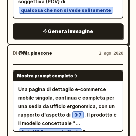
soggettiva (POV) di
diurna soffusa e nuvolosa, palette
qualcosa che non si vede solitamente
cromatica grigio tenue, sfondo minimale,
estetica streetwear di lusso, campagna
Genera immagine
di moda di alto livello, composizione
pulita, tonalità della pelle naturali,
texture dei tessuti realistiche,
Di
@Mr.pinecone
2 ago 2026
profondità di campo ridotta, figura
intera, obiettivo 85mm, fotorealistico,
NANO BANANA PRO
Mostra prompt completo
ultra-dettagliato, illuminazione
cinematografica, qualità editoriale
Una pagina di dettaglio e-commerce
Vogue, 8K.
mobile singola, continua e completa per
una sedia da ufficio ergonomica, con un
rapporto d'aspetto di
. Il prodotto è
3:7
il modello concettuale "
",
Axis M3 Ergonomic Chair