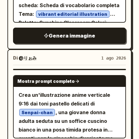
liscia. In alto a sinistra utilizza
scheda: Scheda di vocabolario completa
breath, and spreads its wings.”
font spessi e stravaganti disegnati a
Tema:
Immagine: primo piano medio del drago
vibrant editorial illustration
mano
Palette: Sunshine Classroom Colori:
che chiude gli occhi, gonfia le guance e
per presentare '猫山王榴莲' (Musang
Primary Cobalt Blue #2563EB,
apre le ali, preparandosi in modo
King Durian) con riempimento giallo oro,
Genera immagine
Secondary Coral Red #FF6B5C,
drammatico. Panel 3 caption: “3. (4–6s)
linee interne color crema e bordi esterni
Secondary Lemon Yellow #FFD84D,
Secondary Sky Blue #7DD3FC, Dark
Failure” con sottotitolo “It exhales with
verde scuro; il sottotitolo '金黄绵密 浓香
Text #17324D, Warm Cream
Background #FFF9E8
all its strength… but only a tiny puff of
Di
@りぉみ
1 ago 2026
细滑' è posizionato su un nastro ondulato
. Visualizza accuratamente il seguente
smoke comes out.” Immagine: primo
verde oliva, con la scritta inglese
testo:
/ˈlaɪ.brər.i/ noun
library
piano di un occhio socchiuso e della
'MUSANG KING DURIAN' in un formato a
GPT IMAGE 2
Mostra prompt completo
Biblioteca Luogo in cui le persone
bocca contratta che rilascia una piccola
sigillo circolare. Aggiungi foglie tropicali,
possono leggere o prendere in prestito
nuvola di fumo grigio. Panel 4 caption:
curve che rappresentano l'aroma del
Crea un'illustrazione anime verticale
libri e altri materiali. We borrowed two
“4. (6–8s) Embarrassment” con
frutto, blocchi di colore della polpa, luce
9:16 dai toni pastello delicati di
books from the library. We borrowed two
sottotitolo “The dragon feels shy while a
stellare e piccole icone di gusci sullo
, una giovane donna
Senpai-chan
books from the library. COMMON
bird tilts its head, watching curiously.”
sfondo. Illustrazione vettoriale in stile Q
adulta seduta su un soffice cuscino
COLLOCATIONS Go to the library (go to
Immagine: il drago si gratta la testa
ad alta saturazione, texture paper-cut a
bianco in una posa timida protesa in
the library) Borrow from the library
imbarazzato mentre un simpatico
strati, una piccola quantità di grana
avanti, con le ginocchia divaricate ma