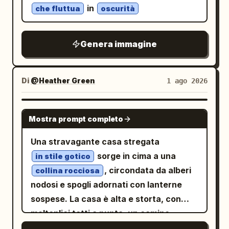
in
che fluttua
oscurità
Genera immagine
Di
@Heather Green
1 ago 2026
NANO BANANA PRO
Mostra prompt completo
Una stravagante casa stregata
sorge in cima a una
in stile gotico
, circondata da alberi
collina rocciosa
nodosi e spogli adornati con lanterne
sospese. La casa è alta e storta, con
molteplici tetti a punta, un camino
fumante e numerose finestre che