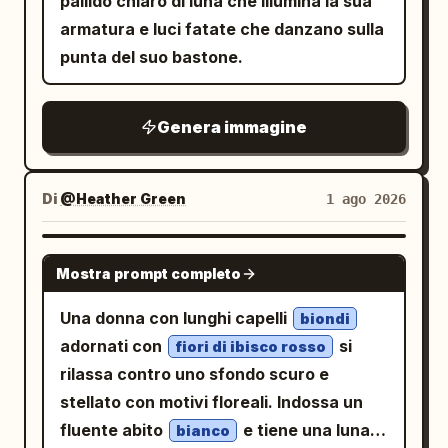
pallido chiaro di luna che illumina la sua
marroni stringati con dettagli in metallo.
Sotto di esso, aggiungere il piccolo
leggermente rivolto a sinistra mentre
armatura e luci fatate che danzano sulla
Dettagli fantasy: Dietro e parzialmente
katakana giapponese “ルミエール”.
guarda verso la fotocamera con un
punta del suo bastone.
attorno a lei si trova una grande ala di
Aggiungere una piccola etichetta blu
sorriso dolce e amichevole. Viso ovale
drago di cristallo turchese e una coda di
diagonale sopra il titolo con scritto “のぞ
delicato, occhi castano chiaro a
drago serpentina, composta da scaglie
Genera immagine
む Debut Single”. Testo e layout del
mandorla e sopracciglia sottili naturali. I
color acqua traslucide, membrane di
poster: In alto a sinistra: grande nome
suoi lunghi capelli castani sono raccolti
cristallo sfaccettato, filigrana in
dell'artista “NOZOMU” in sfumatura
in una mezza coda alta con frangia
Di
@Heather Green
1 ago 2026
bronzo/oro e accenti simili a gioielli.
azzurro pallido, con il giapponese “のぞ
sottile e piccoli
Aggiungere grappoli di cristalli blu
む” più piccolo sotto. Sotto di esso,
.
decorazioni floreali azzurre
NANO BANANA PRO
scintillanti attorno al tronco e sulla
creare un blocco numerico di debutto
Abbigliamento/Posa: Un top in maglia
Mostra prompt completo
sabbia, specialmente vicino ai suoi piedi
che riporti esattamente “DEBUT
senza maniche di colore
con
azzurro
Una donna con lunghi capelli
e a destra del tronco. Elementi visibili
biondi
NUMBER” e un grande “01”, con linee in
scollo a V e motivi in pizzo, abbinato a
adornati con
si
contati: Includere esattamente 1
fiori di ibisco rosso
stile codice a barre. Pannello del profilo
una lunga gonna bianca svasata. Tiene
rilassa contro uno sfondo scuro e
ragazza con orecchie da gatto seduta, 1
a metà sinistra: includere esattamente 4
la bottiglia con la mano destra e si
stellato con motivi floreali. Indossa un
chitarra elettrica, 1 cane color marrone
righe di profilo: “HEIGHT _ 158cm”,
sostiene con la mano sinistra appoggiata
fluente abito
e tiene una luna
chiaro e bianco che dorme con un
bianco
“BIRTHDAY _ 4.24”, “VOICE _ Soft &
sul pavimento. Sfondo/Luce: Un