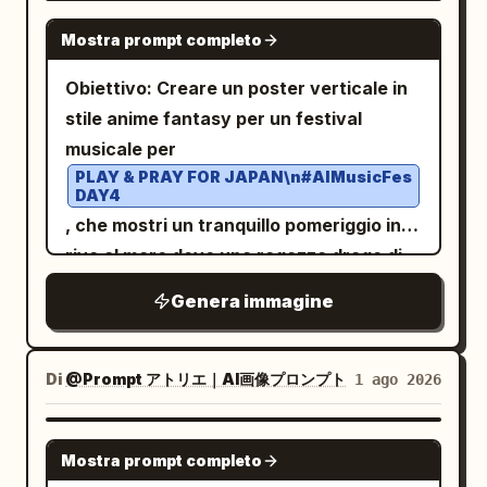
intagli raffinati, stelle, luna, piante e
traslucidi, frammenti olografici, scintillii,
arcobaleno che danza sopra il naso,
GPT IMAGE 2
agli angoli, 1 cuore tratteggiato in alto a
gemme. - Atmosfera generale mistica e
Mostra prompt completo
bokeh e grafiche a onde musicali
animali della foresta che festeggiano
sinistra, 1 piccolo cuore in basso a
premium. [Parole chiave di qualità]
delicate. Soggetto principale: Una
sfocati sullo sfondo. Stile visivo:
Obiettivo: Creare un poster verticale in
destra e 2 stelle scintillanti sul lato
masterpiece, best quality, ultra detailed,
bellissima ragazza anime vista dal busto
Animazione 3D cinematografica, fascino
stile anime fantasy per un festival
destro. Usa un'estetica pulita e ariosa,
highly detailed, fantasy illustration,
in su, leggermente girata di spalle verso
del personaggio in stile Pixar, squame
musicale per
un'illuminazione soffusa, ombre sottili,
magical atmosphere, cinematic lighting,
lo spettatore. Ha capelli vaporosi biondo
dettagliate e consistenza della pelle
PLAY & PRAY FOR JAPAN\n#AIMusicFes
niente testo, niente watermark e
intricate gold ornament, tarot card
DAY4
cenere/beige chiaro raccolti in uno
morbida, illuminazione calda arancio-
mantieni la palette generale
style, holographic foil finish, rainbow
, che mostri un tranquillo pomeriggio in
chignon basso laterale spettinato con
oro, bagliore arcobaleno magico, raggi
.
rosa, bianco, nero e grigio tenue
reflections, prismatic diffraction,
riva al mare dove una ragazza drago di
ciocche mosse dal vento e frangia lunga,
solari volumetrici, bokeh, volti
embossed gold foil, reflective gemstone
cristallo suona la chitarra vicino
grandi occhi castano-dorati scintillanti,
espressivi, alto valore di produzione,
Genera immagine
highlights.
all'oceano. Canvas: Poster in formato
blush rosa e un'espressione delicata a
tono adatto alle famiglie. Vincoli di testo:
verticale 3:4, illustrazione anime
bocca aperta. Aggiungere una
Mantenere tutte le didascalie in inglese
luminosa ad alta risoluzione, terzo
Di
@Prompt アトリエ｜AI画像プロンプト
1 ago 2026
composizione floreale pastello sul lato
esattamente come scritte. Utilizzare un
inferiore riservato alla tipografia su
sinistro della testa con esattamente 5
testo sans-serif bianco pulito centrato
sabbia chiara. Luce diurna tropicale
gruppi di fiori/colori visibili: fiori di ciliegio
su ogni striscia nera. Mantenere la
GPT IMAGE 2
Mostra prompt completo
calda, atmosfera calma e speranzosa.
rosa, ortensie azzurro pallido, minuscoli
leggibilità. Non aggiungere pannelli