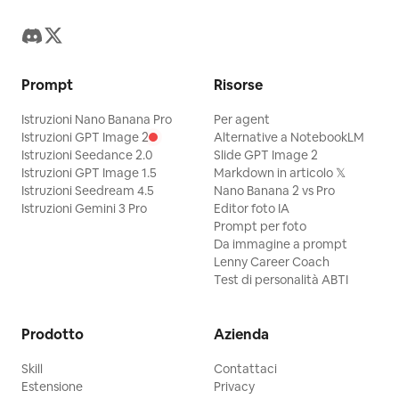
sinistra in primo piano con il becco
aperto; 12 creatura simile a una rana blu
in basso a sinistra-centro con occhi
gialli; 13 piccola rana verde su una roccia
Prompt
Risorse
vicino alla rana blu; 14 lunga salamandra-
Istruzioni Nano Banana Pro
Per agent
drago rossa all'estrema sinistra in primo
Istruzioni GPT Image 2
Alternative a NotebookLM
piano con baffi e una bocca larga; 15
Istruzioni Seedance 2.0
Slide GPT Image 2
Istruzioni GPT Image 1.5
Markdown in articolo 𝕏
piccola lucertola verde con un lungo
Istruzioni Seedream 4.5
Nano Banana 2 vs Pro
collo in basso a sinistra; 16 salamandra
Istruzioni Gemini 3 Pro
Editor foto IA
rotonda marrone in basso a sinistra-
Prompt per foto
Da immagine a prompt
centro; 17 rospo rotondo grigio accanto
Lenny Career Coach
ad essa; 18 geco giallo maculato seduto
Test di personalità ABTI
al centro in basso; 19 minuscola creatura
simile a una foca bianca con orecchie
Prodotto
Azienda
rosa al centro-destra in basso; 20
Skill
Contattaci
uccello in miniatura simile a un pinguino
Estensione
Privacy