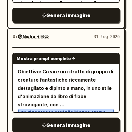
piena luminosa nella mano tesa. Il suo
collare verde ai suoi piedi, 1 nave a vela
Clear”, “CHARM _ Smile”, più una piccola
tradizionale portico di una casa in
legno
sguardo è rivolto verso l'osservatore e
bianca in lontananza sull'orizzonte a
forma d'onda. Slogan verticale sul lato
Genera immagine
con porte shoji aperte e un vivace
la sua espressione è serena.
destra, 1 grande tronco di legno, 1 ala di
sinistro in un pannello traslucido: “キミの
giardino verde. La morbida luce naturale
drago di cristallo principale, 1 coda di
心に、やさしい歌を。” Pannello di rilascio
proveniente dall'alto a sinistra crea caldi
drago che si arriccia a sinistra, 1 piccola
Di
@Nisho 👦🏻🙀
31 lug 2026
in alto a destra: “NEW DIGITAL SINGLE”,
riflessi sulla pelle, sui capelli e sul
stella marina nella sabbia vicino all'area
grande data
,
2026 06.26 FRI
pavimento. Composizione/Fotocamera:
del testo e 2 piccole icone decorative
“RELEASE” e un codice a barre. Scheda
GPT IMAGE 2
Mostra prompt completo
Rapporto d'aspetto verticale 3:4.
simili a emoji nell'ultima riga di testo: una
della tracklist a metà destra: includere
Ritratto dalle ginocchia in su fino a figura
palma e una chitarra. Ambiente:
esattamente 5 tracce numerate: “01.
Obiettivo: Creare un ritratto di gruppo di
intera con la persona centrata. I
Spiaggia tropicale con onde color
Lumière”, “02. 雨上がりの花束”, “03.
creature fantastiche riccamente
personaggi chibi sono sparsi
turchese, sabbia chiara, rigogliose
Mirage”, “04. 透明なメロディ”, “05. 小さな
dettagliato e dipinto a mano, in uno stile
ritmicamente attorno a lei. Profondità di
colline verdi sullo sfondo, fronde di
願いごと”, più la durata totale “18:42”.
d'animazione da libro di fiabe
campo ridotta. Texture/Stile:
palma che entrano dall'alto a sinistra,
Widget del lettore musicale in basso a
stravagante, con
Espressione fotorealistica ad alta
enormi nuvole bianche soffici, cielo blu
destra: visualizzazione della forma
un gigantesco coniglio bianco crema
definizione per la persona principale e il
soffice con lunghe orecchie dritte,
profondo, luce solare scintillante, brezza
d'onda, “NOW PLAYING”, “Lumière”,
minuscoli occhi neri ovali e un sorriso
Genera immagine
portico. I piccoli personaggi sono resi
marina suggerita dal movimento dei
gentile
tempo “00:26” ed esattamente 3