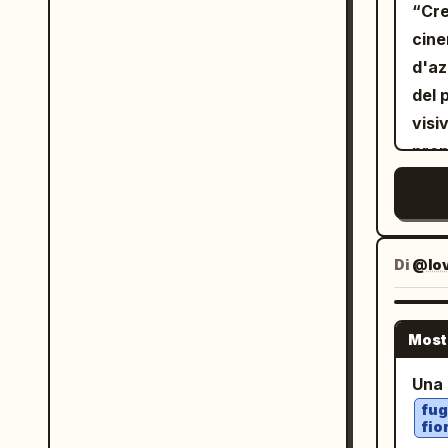
“Cre
stra
cine
cont
d'az
test
del 
veic
visi
prop
abbi
Di
@lo
Most
Una
fug
fio