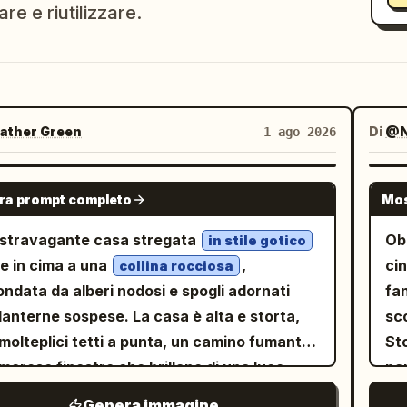
re e riutilizzare.
ther Green
Di
@N
1 ago 2026
NANO BANANA PRO
ra prompt completo
Mos
stravagante casa stregata
Ob
in stile gotico
e in cima a una
,
ci
collina rocciosa
ondata da alberi nodosi e spogli adornati
fa
lanterne sospese. La casa è alta e storta,
sco
molteplici tetti a punta, un camino fumante
St
merose finestre che brillano di una luce
pan
. Una scalinata in pietra si snoda
pa
da e gialla
Genera immagine