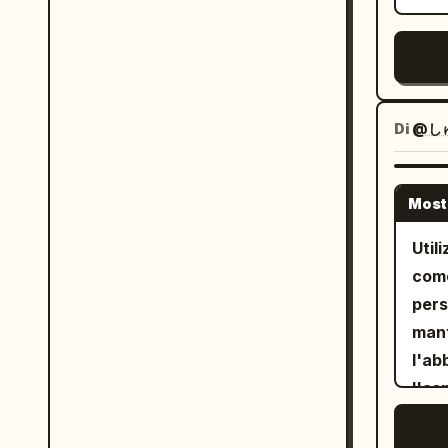
Di
@し
Most
Util
come
pers
mant
l'ab
l'as
cart
stia