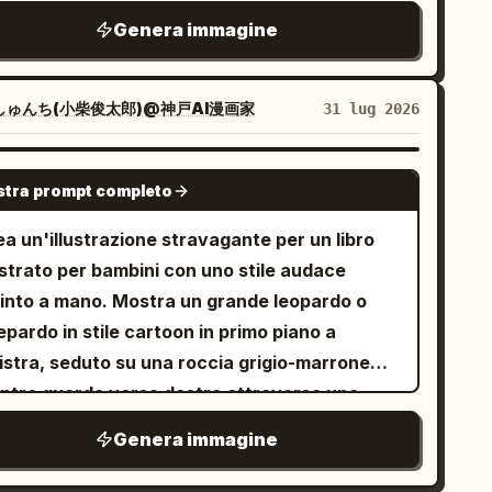
golo atto di gentilezza possa portare colore
testo: Mantenere tutte le didascalie in inglese
adrato 1:1, layout standard 2x2 a quattro
Genera immagine
la vita di qualcuno.
attamente come scritte. Utilizzare un testo
nette, separate da sottili bordi marroni tra
s-serif bianco pulito centrato su ogni
i riquadro. Titolo in alto: caratteri grandi "
iscia nera. Mantenere la leggibilità. Non
", con un piccolo
a giornata della coppia
しゅんち(小柴俊太郎)@神戸AI漫画家
31 lug 2026
iungere pannelli extra, loghi, filigrane,
re su ciascun lato, effetto scritto a mano in
menti dell'interfaccia utente o testo non
rrone scuro. [Contenuto delle quattro
GPT IMAGE 2
tra prompt completo
relato.
nette] Vignetta 1: Ritratto in piedi di una
vane coppia asiatica. Il
sta dietro la
uomo
a un'illustrazione stravagante per un libro
, con le mani delicatamente sulle sue
onna
ustrato per bambini con uno stile audace
alle, entrambi sorridono verso la fotocamera.
pinto a mano. Mostra un grande leopardo o
netta 2: La coppia seduta in un interno
pardo in stile cartoon in primo piano a
cogliente, che tiene le tazze con entrambe le
nistra, seduto su una roccia grigio-marrone
ni, sorridendosi a vicenda. La donna ha un
ntre guarda verso destra attraverso una
metto chiaro in cinese: "Grazie per essere
ana africana dorata. L'animale è giallo-
Genera immagine
mpre con me." Fumetto bianco arrotondato,
ancio con molte macchie nere, una coda
sto nero chiaro. Vignetta 3: La coppia cucina
iata arricciata lungo la roccia, spessi