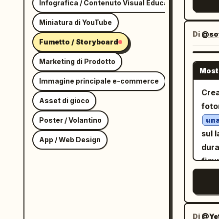
Infografica / Contenuto Visual Educativo
lung
parz
Miniatura di YouTube
gran
Di
@so
Fumetto / Storyboard
Marketing di Prodotto
Most
Immagine principale e-commerce
Crea
Asset di gioco
foto
Poster / Volantino
una
sul 
App / Web Design
dura
figu
foto
lung
scol
nast
Di
@Yet