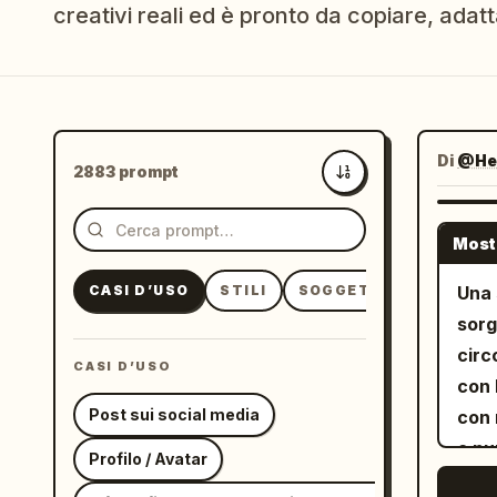
creativi reali ed è pronto da copiare, adatta
Di
@Hea
2883 prompt
Più recenti
Most
CASI D’USO
STILI
SOGGETTI
Una 
sorg
circ
CASI D’USO
con 
Post sui social media
con 
e nu
Profilo / Avatar
cal