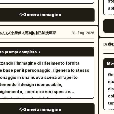
man
st
Il 
d
a v
ab
e
alberi. Panel 8 cap
Genera immagine
gr
si 
En
dec
omb
jo
Es
sgu
no
ゅんち(小柴俊太郎)@神戸AI漫画家
31 lug 2026
ca
sc
pr
Di
@D
Nel
occ
GPT IMAGE 2
ra prompt completo
mon
ar
col
del
izzando l'immagine di riferimento fornita
Mos
del
sfondo. Stil
 base per il personaggio, rigenera lo stesso
det
ci
Gen
onaggio in una nuova scena all'aperto
rim
sti
qua
enendo il design riconoscibile,
men
del
di
bigliamento, i contorni neri spessi e
co
oro
co
petto texturizzato dipinto a mano/da
ma
vol
te
one animato. Cambia la posa in modo che
pi
Genera immagine
di 
ge
 camminando in avanti, con una mano che