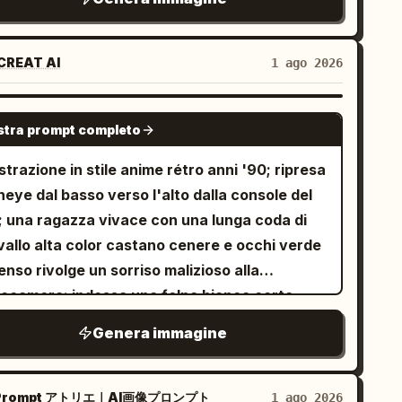
te superiore e una striscia nera per la
ascalia sottostante. Utilizzare sottili divisori
i tra i pannelli. Aspetto generale: stile film
CREAT AI
1 ago 2026
nimazione 3D di alta qualità, illuminazione
da della foresta, profondità di campo ridotta,
GPT IMAGE 2
tra prompt completo
citazione espressiva del personaggio,
ticelle luminose, fiori rigogliosi, muschio,
ustrazione in stile anime rétro anni '90; ripresa
alle e morbidi raggi solari dorati. Dettagli del
heye dal basso verso l'alto dalla console del
getto principale: Il personaggio principale è
; una ragazza vivace con una lunga coda di
simpatico cucciolo di drago arancione con il
vallo alta color castano cenere e occhi verde
tre color crema, grandi occhi verdi, piccole
enso rivolge un sorriso malizioso alla
na, piccole ali da pipistrello, muso
tocamera; indossa una felpa bianca corta
rotondato, squame morbide e proporzioni
on cappuccio abbassato, addome scoperto) e
Genera immagine
antili. La storia si svolge in una radura
lunga dinamicamente un braccio sul set di
chiva incantata piena di fiori, pietre
adischi luminosi (con tappetini rossi); lo
operte di muschio, scintille simili a lucciole e
ondo mostra un festival notturno sotto un
rompt アトリエ｜AI画像プロンプト
1 ago 2026