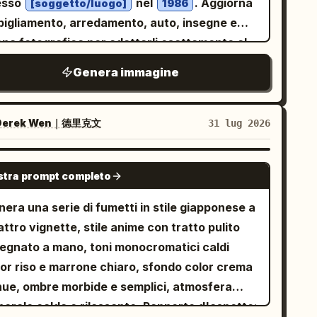
o sulla bottiglia; non omettere il campanello
esso
nel
. Aggiorna
[soggetto/luogo]
1986
fuoco arcobaleno si inarca sopra di loro tra gli
onna di 25 anni dalla pelle chiara, un aspetto
ento o la boccia per pesci rossi.
bigliamento, arredamento, auto, insegne e
legante e un sorriso caldo e genuino
tion: “8. (14–15s) Happy
ana fotografica per adattarli esattamente al
avvicina a lui. Estende gentilmente il suo
ding” con sottotitolo “The dragon laughs with
ennio. Niente loghi o dispositivi moderni."
rello per coprire entrambi. Quando lui alza lo
y as a tiny rainbow flame dances above its
Genera immagine
eguilo per più decenni e pubblicalo come
ardo e i loro occhi si incontrano, si
se. Everyone celebrates!” Immagine: gioioso
rosello
ambiano un sorriso silenzioso e sincero.
imo piano del drago che ride a bocca aperta,
erek Wen｜德里克文
31 lug 2026
l'istante in cui i loro sguardi si incrociano, il
hi scintillanti, una minuscola fiamma
do in bianco e nero inizia a trasformarsi in
cobaleno che danza sopra il naso, animali
ori vivaci. La pioggia brilla dolcemente, le luci
la foresta che festeggiano sfocati sullo
GPT IMAGE 2
tra prompt completo
la città diventano calde e intense e ogni
e visivo: Animazione 3D
taglio intorno a loro prende vita. La folla
nematografica, fascino del personaggio in
era una serie di fumetti in stile giapponese a
ane sullo sfondo, sfocata e insignificante,
le Pixar, squame dettagliate e consistenza
ttro vignette, stile anime con tratto pulito
tre i due restano sotto l'ombrello,
la pelle morbida, illuminazione calda arancio-
segnato a mano, toni monocromatici caldi
ndividendo una connessione silenziosa e
, bagliore arcobaleno magico, raggi solari
lor riso e marrone chiaro, sfondo color crema
gica. La scena è emozionante, romantica e
umetrici, bokeh, volti espressivi, alto valore
nue, ombre morbide e semplici, atmosfera
ena di speranza, a simboleggiare come un
produzione, tono adatto alle famiglie. Vincoli
nerale calda e rilassante. Rapporto d'aspetto: