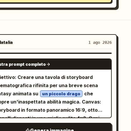
atalia
1 ago 2026
GPT IMAGE 2
tra prompt completo
iettivo: Creare una tavola di storyboard
nematografica rifinita per una breve scena
ntasy animata su
che
un piccolo drago
pre un'inaspettata abilità magica. Canvas:
oryboard in formato panoramico 16:9, otto
nelli disposti in una griglia pulita 4x2. Ogni
nnello presenta un'area immagine vivida nella
Genera immagine