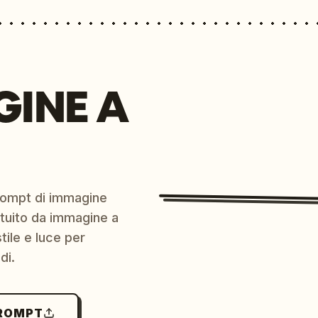
GINE A
prompt di immagine
ratuito da immagine a
ile e luce per
di.
PROMPT