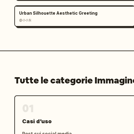
Urban Silhouette Aesthetic Greeting
@小小东
Tutte le categorie Immagin
01
Casi d’uso
Post sui social media