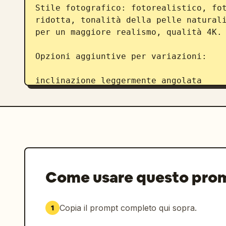
Stile fotografico: fotorealistico, fot
ridotta, tonalità della pelle naturali
per un maggiore realismo, qualità 4K.

Opzioni aggiuntive per variazioni:

inclinazione leggermente angolata

effetto disturbo tipico della fotocame
riflessi sulla vetrina

la cassiera che sorride gentilmente m
Come usare questo pro
Copia il prompt completo qui sopra.
1