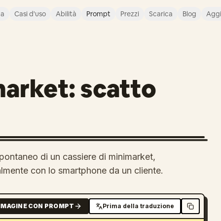
ca
Casi d'uso
Abilità
Prompt
Prezzi
Scarica
Blog
Agg
market: scatto
spontaneo di un cassiere di minimarket,
lmente con lo smartphone da un cliente.
MMAGINE CON PROMPT
Prima della traduzione