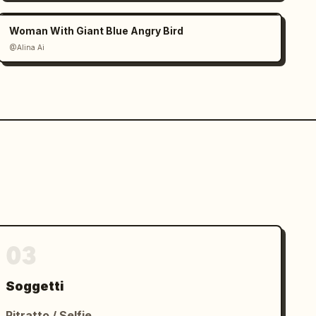
Woman With Giant Blue Angry Bird
@Alina Ai
03
Soggetti
Ritratto / Selfie