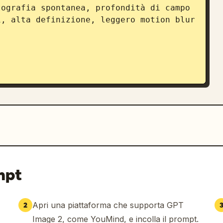
ografia spontanea, profondità di campo 
, alta definizione, leggero motion blur 
ra dello smartphone

entre porge uno scontrino o il resto
mpt
Apri una piattaforma che supporta GPT
2
Image 2, come YouMind, e incolla il prompt.