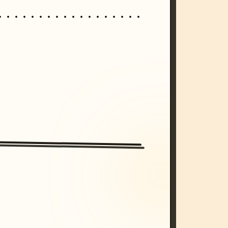
/imagine prompt: cinematic, cyberpunk s
unset, neon colors, 8k --v 6.0