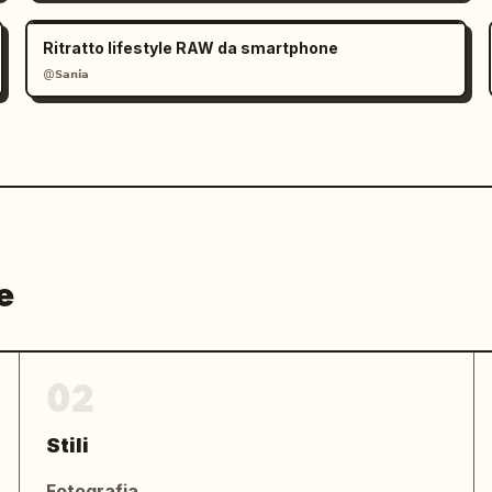
Ritratto lifestyle RAW da smartphone
@𝗦𝗮𝗻𝗶𝗮
e
02
Stili
Fotografia