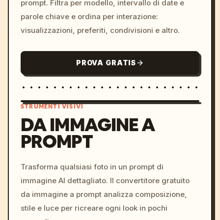
prompt. Filtra per modello, intervallo di date e
parole chiave e ordina per interazione:
visualizzazioni, preferiti, condivisioni e altro.
PROVA GRATIS
STRUMENTI VISIVI
DA IMMAGINE A
PROMPT
/imagine prompt: cinemati
c, cyberpunk sunset, neon
colors, 8k --v 6.0
Trasforma qualsiasi foto in un prompt di
immagine AI dettagliato. Il convertitore gratuito
da immagine a prompt analizza composizione,
stile e luce per ricreare ogni look in pochi