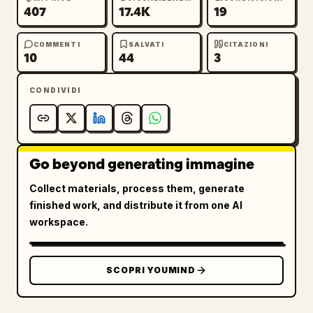
407
17.4K
19
COMMENTI
SALVATI
CITAZIONI
10
44
3
CONDIVIDI
Go beyond generating immagine
Collect materials, process them, generate
finished work, and distribute it from one AI
workspace.
SCOPRI YOUMIND