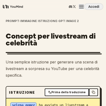
Accedi
YouMind
Panoramica
PROMPT
›
IMMAGINE ISTRUZIONE
›
GPT IMAGE 2
Concept per livestream di
Casi d'uso
celebrità
Abilità
Una semplice istruzione per generare una scena di
Prompt
livestream a sorpresa su YouTube per una celebrità
specifica.
Prezzi
ISTRUZIONE
Prima della traduzione
Scarica
selena gomez
 ha avviato un livestream a 