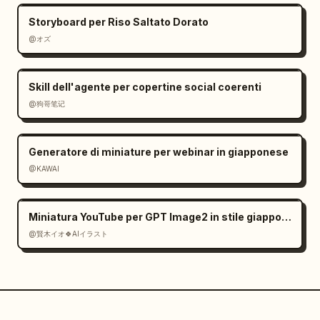
Storyboard per Riso Saltato Dorato
@オズ
Skill dell'agente per copertine social coerenti
@狗哥笔记
Generatore di miniature per webinar in giapponese
@KAWAI
Miniatura YouTube per GPT Image2 in stile giapponese
@賢木イオ🍀AIイラスト