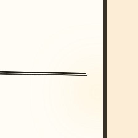
/imagine prompt: cinematic, cyberpunk s
unset, neon colors, 8k --v 6.0