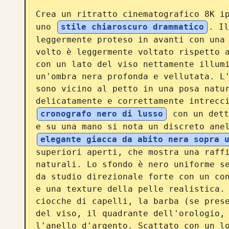
Crea un ritratto cinematografico 8K ip
uno 
stile chiaroscuro drammatico
. Il
leggermente proteso in avanti con una 
volto è leggermente voltato rispetto a
con un lato del viso nettamente illumi
un'ombra nera profonda e vellutata. L'
sono vicino al petto in una posa natur
delicatamente e correttamente intrecc
cronografo nero di lusso
 con un dett
e su una mano si nota un discreto ane
elegante giacca da abito nera sopra 
superiori aperti, che mostra una raffi
naturali. Lo sfondo è nero uniforme se
da studio direzionale forte con un con
e una texture della pelle realistica. 
ciocche di capelli, la barba (se prese
del viso, il quadrante dell'orologio, 
l'anello d'argento. Scattato con un lo