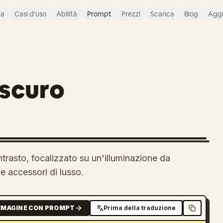
ca
Casi d'uso
Abilità
Prompt
Prezzi
Scarica
Blog
Agg
oscuro
ntrasto, focalizzato su un'illuminazione da
 e accessori di lusso.
MMAGINE CON PROMPT
Prima della traduzione