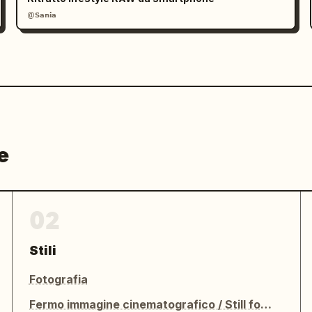
@𝗦𝗮𝗻𝗶𝗮
e
02
Stili
Fotografia
Fermo immagine cinematografico / Still fotografico