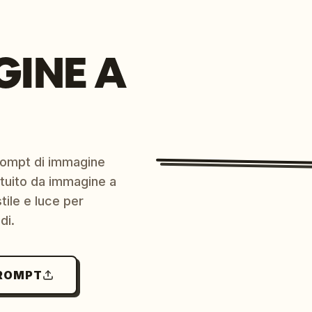
GINE A
prompt di immagine
ratuito da immagine a
ile e luce per
di.
PROMPT