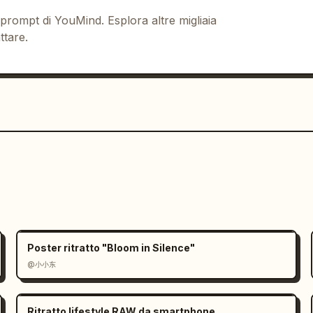
 prompt di YouMind. Esplora altre migliaia
ttare.
Poster ritratto "Bloom in Silence"
@小小东
Ritratto lifestyle RAW da smartphone