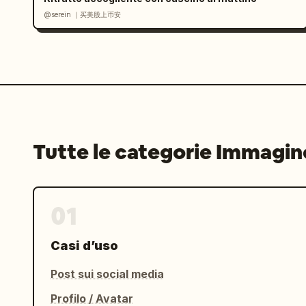
@serein ｜买美股上币安
Tutte le categorie Immagin
01
Casi d’uso
Post sui social media
Profilo / Avatar