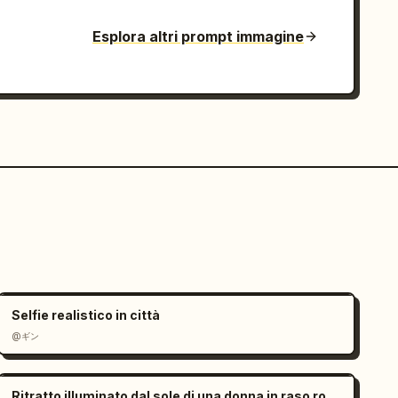
Esplora altri prompt immagine
Selfie realistico in città
@ギン
Ritratto illuminato dal sole di una donna in raso rosso