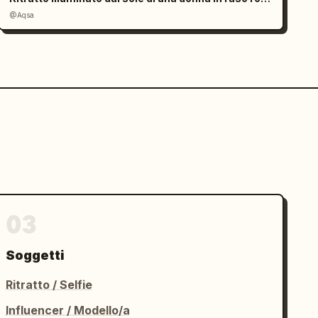
@Aqsa
03
Soggetti
Ritratto / Selfie
Influencer / Modello/a