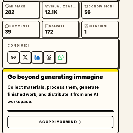
MI PIACE
VISUALIZZAZIONI
CONDIVISIONI
282
12.1K
56
COMMENTI
SALVATI
CITAZIONI
39
172
1
CONDIVIDI
Go beyond generating immagine
Collect materials, process them, generate
finished work, and distribute it from one AI
workspace.
SCOPRI YOUMIND