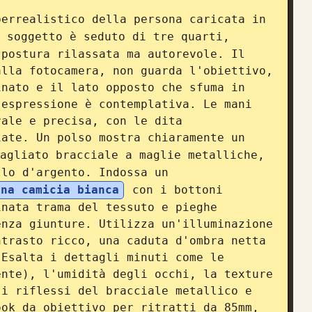
errealistico della persona caricata in 
 soggetto è seduto di tre quarti, 
postura rilassata ma autorevole. Il 
lla fotocamera, non guarda l'obiettivo, 
nato e il lato opposto che sfuma in 
espressione è contemplativa. Le mani 
ale e precisa, con le dita 
iate. Un polso mostra chiaramente un 
agliato bracciale a maglie metalliche, 
llo d'argento. Indossa un 
una camicia bianca
 con i bottoni 
nata trama del tessuto e pieghe 
nza giunture. Utilizza un'illuminazione 
trasto ricco, una caduta d'ombra netta 
Esalta i dettagli minuti come le 
nte), l'umidità degli occhi, la texture 
i riflessi del bracciale metallico e 
ok da obiettivo per ritratti da 85mm, 