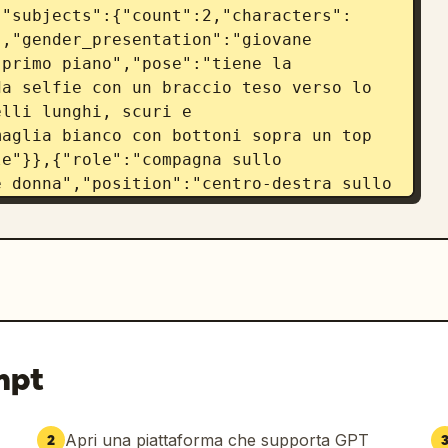
,"subjects":{"count":2,"characters":
,"gender_presentation":"giovane 
primo piano","pose":"tiene la 
a selfie con un braccio teso verso lo 
lli lunghi, scuri e 
aglia bianco con bottoni sopra un top 
e"}},{"role":"compagna sullo 
 donna","position":"centro-destra sullo 
treppiede, guarda verso il basso o 
hair":"capelli scuri legati in una coda 
olor chiaro e pantaloncini o gambe 
ring":"screenshot di gioco 
_palette":"marroni caldi, oro ambrato, 
ato, intimo, slice-of-life, simile a un 
oco moderna, elegante, scura e 
mpt
 e sottili accenti dorati"},"layout":
sinistra","position":"pannello 
:5,"labels":
Apri una piattaforma che supporta GPT
2
tress","Media fiducia"]},