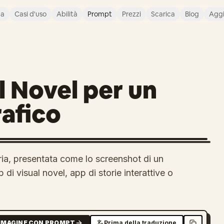
ca
Casi d'uso
Abilità
Prompt
Prezzi
Scarica
Blog
Agg
l Novel per un
afico
eria, presentata come lo screenshot di un
di visual novel, app di storie interattive o
MMAGINE CON PROMPT
Prima della traduzione