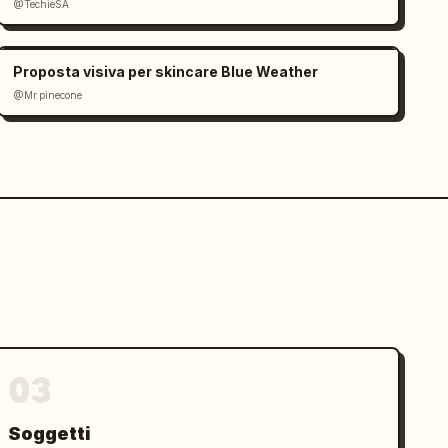
@TechieSA
Proposta visiva per skincare Blue Weather
@Mr.pinecone
03
Soggetti