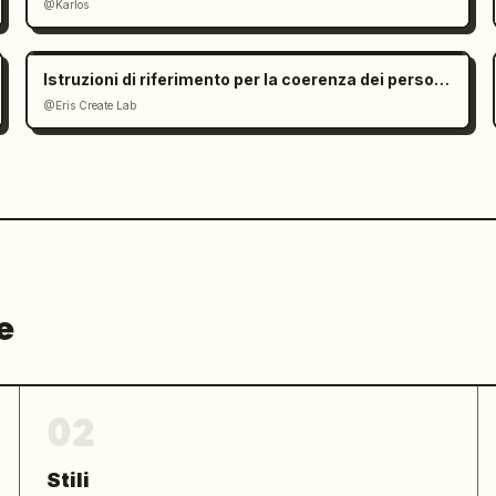
@Karlos
persona possa finalmente riprendere 
a per essere accolta.
oramico
"},"quality":"alta definizione, 
Istruzioni di riferimento per la coerenza dei personaggi
o indie premium, illuminazione 
@Eris Create Lab
oerente"}
e
02
Stili