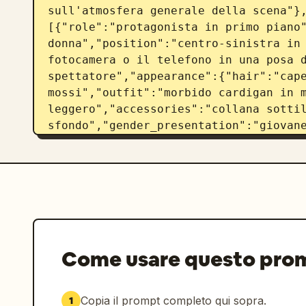
sull'atmosfera generale della scena"}
[{"role":"protagonista in primo piano"
donna","position":"centro-sinistra in 
fotocamera o il telefono in una posa d
spettatore","appearance":{"hair":"cape
mossi","outfit":"morbido cardigan in m
leggero","accessories":"collana sottil
sfondo","gender_presentation":"giovane
sfondo","pose":"in piedi accanto a un 
regola una fotocamera","appearance":{"
di cavallo","outfit":"felpa oversize c
scoperte visibili"}}]},"style":{"rende
cinematografico fotorealistico","color
nero tenue, crema tenue","mood":"delic
ricordo","ui_style":"interfaccia di gi
Come usare questo pro
traslucida con rettangoli arrotondati
{"sections":[{"title":"Barra di stato 
verticale in alto a sinistra","count"
Copia il prompt completo qui sopra.
1
["Percorso","Carriera","Sincerità","S