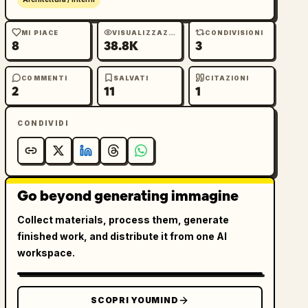
MI PIACE
VISUALIZZAZIONI
CONDIVISIONI
8
38.8K
3
COMMENTI
SALVATI
CITAZIONI
2
11
1
CONDIVIDI
Go beyond generating immagine
Collect materials, process them, generate
finished work, and distribute it from one AI
workspace.
SCOPRI YOUMIND