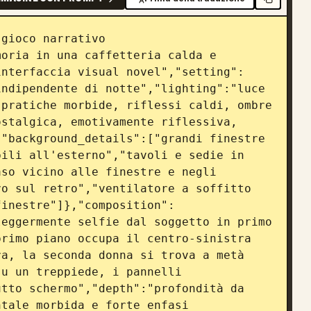
gioco narrativo 
oria in una caffetteria calda e 
interfaccia visual novel","setting":
ndipendente di notte","lighting":"luce 
pratiche morbide, riflessi caldi, ombre 
stalgica, emotivamente riflessiva, 
"background_details":["grandi finestre 
ili all'esterno","tavoli e sedie in 
so vicino alle finestre e negli 
o sul retro","ventilatore a soffitto 
finestre"]},"composition":
eggermente selfie dal soggetto in primo 
rimo piano occupa il centro-sinistra 
a, la seconda donna si trova a metà 
u un treppiede, i pannelli 
tto schermo","depth":"profondità da 
tale morbida e forte enfasi 