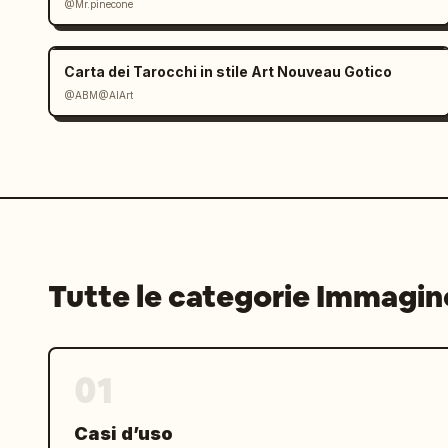
@Mr.pinecone
Voglio fotografare un posto dove una 
fiato. Non per essere compiaciuta, m
","interface title":"
Piano Cuore Pan
Carta dei Tarocchi in stile Art Nouveau Gotico
rifinito, screenshot di gioco narrativ
@ABM@AIArt
realistica, design dell'interfaccia c
Tutte le categorie Immagin
01
Casi d’uso