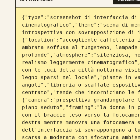
{"type":"screenshot di interfaccia di 
cinematografico","theme":"scena di mem
introspettiva con sovrapposizione di 
{"location":"accogliente caffetteria i
ambrata soffusa al tungsteno, lampade 
profonde","atmosphere":"silenziosa, no
realismo leggermente cinematografico",
con le luci della città notturna visib
legno sparsi nel locale","piante in va
angoli","libreria o scaffale espositiv
centrato","tende che incorniciano le 
{"camera":"prospettiva grandangolare l
piano seduto","framing":"la donna in p
con il braccio teso verso la fotocamer
destra mentre manovra una fotocamera s
dell'interfaccia si sovrappongono a tu
scarsa a moderata con sfocatura ambien