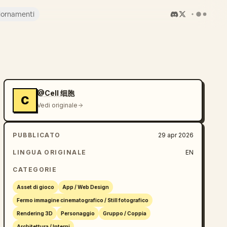
iornamenti
@Cell 细胞
C
Vedi originale
PUBBLICATO
29 apr 2026
LINGUA ORIGINALE
EN
CATEGORIE
Asset di gioco
App / Web Design
Fermo immagine cinematografico / Still fotografico
Rendering 3D
Personaggio
Gruppo / Coppia
Architettura / Interni