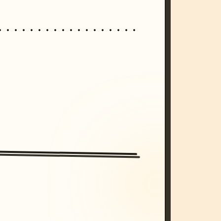
/imagine prompt: cinematic, cyberpunk s
unset, neon colors, 8k --v 6.0