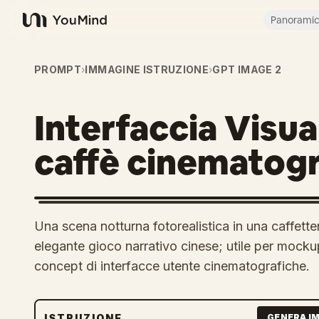
Panorami
YouMind
PROMPT
›
IMMAGINE ISTRUZIONE
›
GPT IMAGE 2
Interfaccia Visua
caffè cinematogr
Una scena notturna fotorealistica in una caffett
elegante gioco narrativo cinese; utile per mockup 
concept di interfacce utente cinematografiche.
ISTRUZIONE
GENERA I