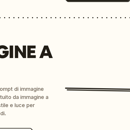
GINE A
prompt di immagine
ratuito da immagine a
ile e luce per
di.