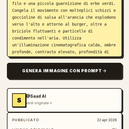
filo e una piccola guarnizione di erbe verdi. 
Congela il movimento con molteplici schizzi e 
goccioline di salsa all'arancia che esplodono 
verso l'alto e attorno al burger, oltre a 
briciole fluttuanti e particelle di 
condimento nell'aria. Utilizza 
un'illuminazione cinematografica calda, ombre 
profonde, contrasto elevato, profondità di 
campo ridotta, ricche texture dorate, 
riflessi lucidi sul pane e sulla salsa, e uno 
GENERA IMMAGINE CON PROMPT
sfondo bokeh sfocato e suggestivo in un 
contesto di ristorante casual di alto 
livello. L'angolazione della fotocamera è 
bassa e ravvicinata, vista frontale a 3/4, 
@Saad AI
S
messa a fuoco nitida sul burger, patatine 
Vedi originale
leggermente secondarie ma comunque 
dettagliate. Piatto da portata in ardesia 
PUBBLICATO
22 apr 2026
scura, briciole sparse e gocce di salsa sulla 
superficie. Aggiungi un logo bianco pulito 