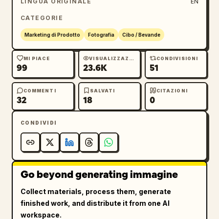
LINGUA ORIGINALE
EN
Pollo.ai
 nell'angolo in alto a destra.
CATEGORIE
Marketing di Prodotto
Fotografia
Cibo / Bevande
MI PIACE
VISUALIZZAZIONI
CONDIVISIONI
99
23.6K
51
COMMENTI
SALVATI
CITAZIONI
32
18
0
CONDIVIDI
Go beyond generating immagine
Collect materials, process them, generate
finished work, and distribute it from one AI
workspace.