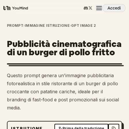
Accedi
YouMind
Panoramica
PROMPT
›
IMMAGINE ISTRUZIONE
›
GPT IMAGE 2
Pubblicità cinematografica
Casi d'uso
di un burger di pollo fritto
Abilità
Questo prompt genera un'immagine pubblicitaria
Prompt
fotorealistica in stile ristorante di un burger di pollo
croccante con patatine cariche, ideale per il
branding di fast-food e post promozionali sui social
Prezzi
media.
Scarica
ISTRUZIONE
Prima della traduzione