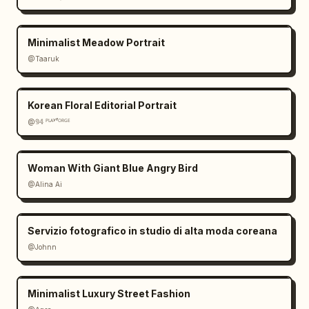
Minimalist Meadow Portrait
@Taaruk
Korean Floral Editorial Portrait
@𝟡𝟜 ᴾᴸᴬʸᶠᴼᴿᴳᴱ
Woman With Giant Blue Angry Bird
@Alina Ai
Servizio fotografico in studio di alta moda coreana
@Johnn
Minimalist Luxury Street Fashion