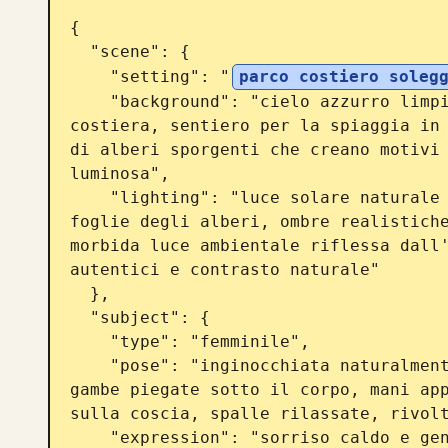
{

  "scene": {

    "setting": "
parco costiero soleg
    "background": "cielo azzurro limpido, morbide dune di sabbia, vegetazione 
costiera, sentiero per la spiaggia in 
di alberi sporgenti che creano motivi 
luminosa",

    "lighting": "luce solare naturale di mezzogiorno filtrata attraverso le 
foglie degli alberi, ombre realistiche
morbida luce ambientale riflessa dall'
autentici e contrasto naturale"

  },

  "subject": {

    "type": "femminile",

    "pose": "inginocchiata naturalmente su una coperta da picnic a righe, 
gambe piegate sotto il corpo, mani app
sulla coscia, spalle rilassate, rivolt
    "expression": "sorriso caldo e genuino, occhi rilassati, umore allegro e 