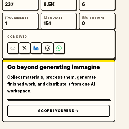
237
8.5K
6
COMMENTI
SALVATI
CITAZIONI
1
151
0
CONDIVIDI
Go beyond generating immagine
Collect materials, process them, generate
finished work, and distribute it from one AI
workspace.
SCOPRI YOUMIND