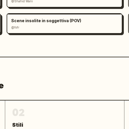
@Shahid Wani
e",

Scene insolite in soggettiva (POV)
@fofr
e
02
Stili