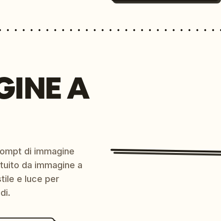
GINE A
prompt di immagine
ratuito da immagine a
ile e luce per
di.