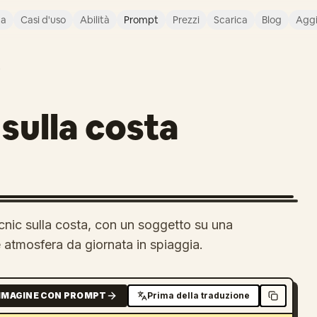
ca
Casi d'uso
Abilità
Prompt
Prezzi
Scarica
Blog
Agg
O
 sulla costa
icnic sulla costa, con un soggetto su una
 e atmosfera da giornata in spiaggia.
MMAGINE CON PROMPT
Prima della traduzione