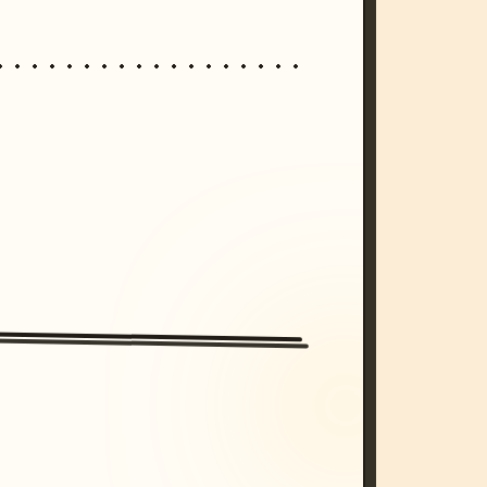
/imagine prompt: cinematic, cyberpunk s
unset, neon colors, 8k --v 6.0