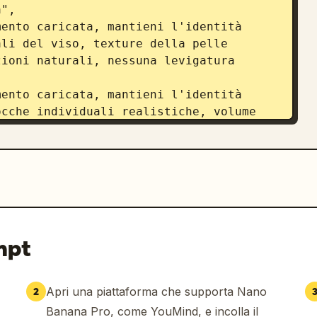
",

li del viso, texture della pelle 
ioni naturali, nessuna levigatura 
cche individuali realistiche, volume 
 brezza costiera",

iurna, texture dell'iride altamente 
urali della luce solare, diffusione 
mpt
Apri una piattaforma che supporta Nano
2
retti rosso chiaro e bianco
 con 
Banana Pro, come YouMind, e incolla il
rontale, texture del tessuto 