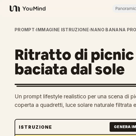
Panorami
YouMind
PROMPT
›
IMMAGINE ISTRUZIONE
›
NANO BANANA PR
Ritratto di picnic
baciata dal sole
Un prompt lifestyle realistico per una scena di p
coperta a quadretti, luce solare naturale filtrata
ISTRUZIONE
GENERA I