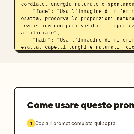
cordiale, energia naturale e spontanea
    "face": "Usa l'immagine di riferimento caricata, mantieni l'identità 
esatta, preserva le proporzioni natura
realistica con pori visibili, imperfez
artificiale",

    "hair": "Usa l'immagine di riferimento caricata, mantieni l'identità 
esatta, capelli lunghi e naturali, cio
morbido, leggero movimento dovuto alla
    "eyes": "Usa l'immagine di riferimento caricata, mantieni l'identità 
esatta, riflessi naturali della luce d
dettagliata",

    "skin": "carnagione chiara naturale, texture realistica, variazione 
autentica dell'incarnato, riflessi nat
sottocutanea realistica",

Come usare questo pro
    "body": "anatomia accurata con proporzioni naturali e postura realistica"

  },

  "clothing": {

Copia il prompt completo qui sopra.
1
    "outfit": "
costume intero a quad
spalline sottili, dettaglio a fiocco f