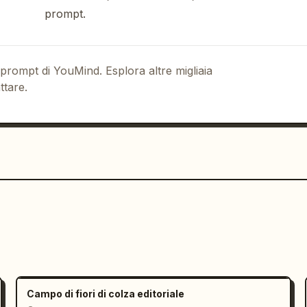
prompt.
li",

 prompt di YouMind. Esplora altre migliaia
ttare.
e luminoso e gioioso",

tile movimento del vento, condizioni di 
a lifestyle professionale"

Campo di fiori di colza editoriale