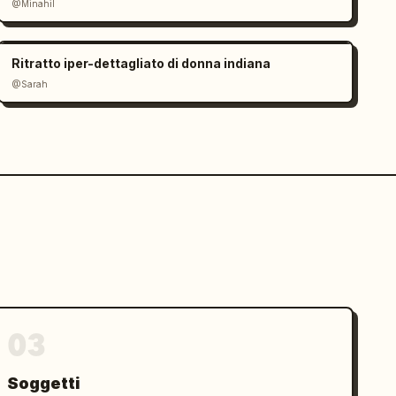
@Minahil
Ritratto iper-dettagliato di donna indiana
@Sarah
03
Soggetti