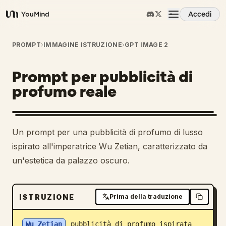
Accedi
YouMind
Panoramica
PROMPT
›
IMMAGINE ISTRUZIONE
›
GPT IMAGE 2
Prompt per pubblicità di
Casi d'uso
profumo reale
Abilità
Un prompt per una pubblicità di profumo di lusso
Prompt
ispirato all'imperatrice Wu Zetian, caratterizzato da
un'estetica da palazzo oscuro.
Prezzi
ISTRUZIONE
Prima della traduzione
Scarica
Wu Zetian
 pubblicità di profumo ispirata 