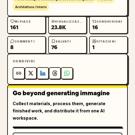
Architettura / Interni
MI PIACE
VISUALIZZAZIONI
CONDIVISIONI
161
23.8K
16
COMMENTI
SALVATI
CITAZIONI
8
76
1
CONDIVIDI
Go beyond generating immagine
Collect materials, process them, generate
finished work, and distribute it from one AI
workspace.