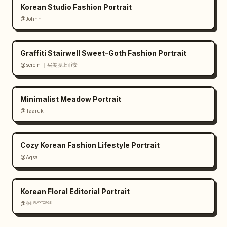
Korean Studio Fashion Portrait
@Johnn
Graffiti Stairwell Sweet-Goth Fashion Portrait
@serein ｜买美股上币安
Minimalist Meadow Portrait
@Taaruk
Cozy Korean Fashion Lifestyle Portrait
@Aqsa
Korean Floral Editorial Portrait
@𝟡𝟜 ᴾᴸᴬʸᶠᴼᴿᴳᴱ