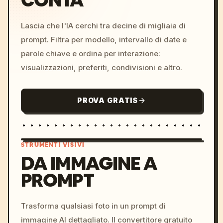
CON IA
Lascia che l'IA cerchi tra decine di migliaia di
prompt. Filtra per modello, intervallo di date e
parole chiave e ordina per interazione:
visualizzazioni, preferiti, condivisioni e altro.
PROVA GRATIS
STRUMENTI VISIVI
DA IMMAGINE A
PROMPT
/imagine prompt: cinemati
c, cyberpunk sunset, neon
colors, 8k --v 6.0
Trasforma qualsiasi foto in un prompt di
immagine AI dettagliato. Il convertitore gratuito