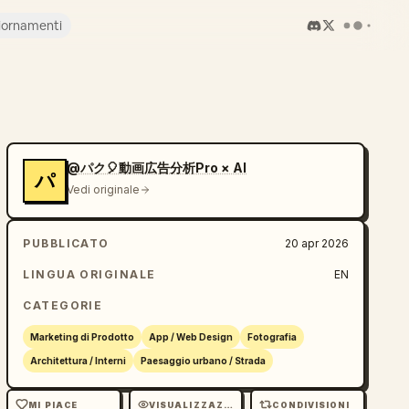
iornamenti
@パク🎈動画広告分析Pro × AI
パ
Vedi originale
PUBBLICATO
20 apr 2026
LINGUA ORIGINALE
EN
CATEGORIE
Marketing di Prodotto
App / Web Design
Fotografia
Architettura / Interni
Paesaggio urbano / Strada
MI PIACE
VISUALIZZAZIONI
CONDIVISIONI