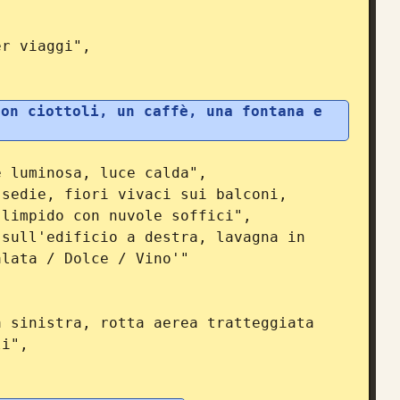
on ciottoli, un caffè, una fontana e 
limpido con nuvole soffici",

lata / Dolce / Vino'"

i",
