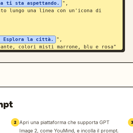
ta ti sta aspettando.
",

? Esplora la città.
",

oli ti farà sentire leggero.
",

mpt
eta >
",

Apri una piattaforma che supporta GPT
2
Image 2, come YouMind, e incolla il prompt.