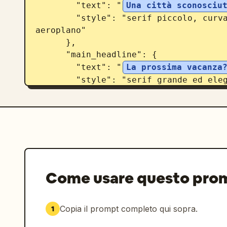
        "text": "
Una città sconosciu
        "style": "serif piccolo, curvato lungo una linea con un'icona di 
aeroplano"

      },

      "main_headline": {

        "text": "
La prossima vacanza
        "style": "serif grande ed elegante, colori misti marrone, blu e rosa"

      },

      "subtitle": {

        "text": "
Camminare sui ciott
        "style": "serif medio, affiancato da linee decorative vintage"

      }

    },

    "call_to_action": {

Come usare questo pro
      "button_text": "
Trova la tua m
      "style": "pulsante rosso a forma di pillola con bordo dorato a doppia 
linea, centrato sotto il testo"

Copia il prompt completo qui sopra.
1
    }
