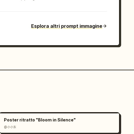
Esplora altri prompt immagine
Poster ritratto "Bloom in Silence"
@小小东