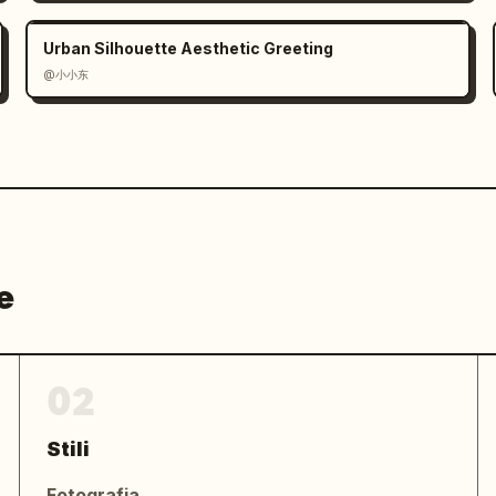
Urban Silhouette Aesthetic Greeting
@小小东
e
02
Stili
Fotografia