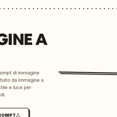
GINE A
prompt di immagine
ratuito da immagine a
ile e luce per
di.
PROMPT