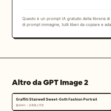
  },

  "layout": {

    "bottom_navigation_bar": {

      "style": "banner bianco con angoli superiori arrotondati",

Questo è un prompt IA gratuito della libreria di
      "count": 3,

di prompt immagine, tutti liberi da copiare e ada
      "items": [

        { "icon": "camera", "label": "Fotogenico" },

        { "icon": "fork and spoon", "label": "Tour gastronomico" },

        { "icon": "suitcase", "label": "Viaggi facili" }

      ]

    }

  }

}
Altro da GPT Image 2
Graffiti Stairwell Sweet-Goth Fashion Portrait
@serein ｜买美股上币安