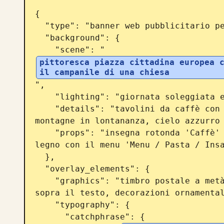
{

  "type": "banner web pubblicitario per viaggi",

  "background": {

    "scene": "
pittoresca piazza cittadina europea c
il campanile di una chiesa
",

    "lighting": "giornata soleggiata e luminosa, luce calda",

    "details": "tavolini da caffè con sedie, fiori vivaci sui balconi, 
montagne in lontananza, cielo azzurro 
    "props": "insegna rotonda 'Caffè' sull'edificio a destra, lavagna in 
legno con il menu 'Menu / Pasta / Insa
  },

  "overlay_elements": {

    "graphics": "timbro postale a metà sinistra, rotta aerea tratteggiata 
sopra il testo, decorazioni ornamental
    "typography": {

      "catchphrase": {
