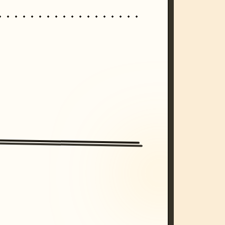
/imagine prompt: cinematic, cyberpunk s
unset, neon colors, 8k --v 6.0