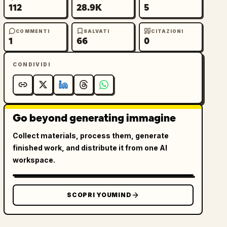
112
28.9K
5
COMMENTI
SALVATI
CITAZIONI
1
66
0
CONDIVIDI
Go beyond generating immagine
Collect materials, process them, generate
finished work, and distribute it from one AI
workspace.
SCOPRI YOUMIND