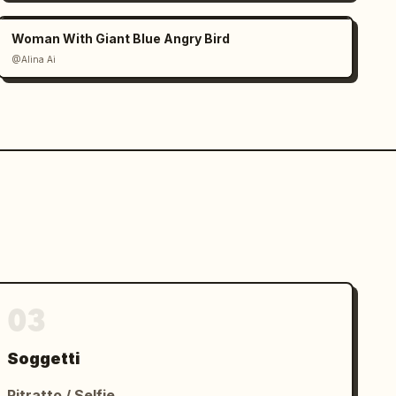
Woman With Giant Blue Angry Bird
@Alina Ai
03
Soggetti
Ritratto / Selfie