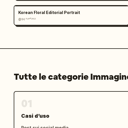
Korean Floral Editorial Portrait
@𝟡𝟜 ᴾᴸᴬʸᶠᴼᴿᴳᴱ
Tutte le categorie Immagin
01
Casi d’uso
Post sui social media