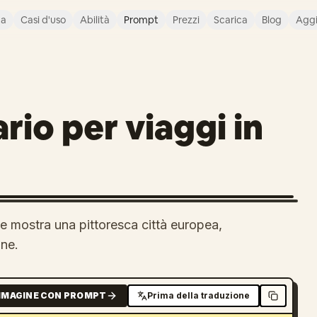
ca
Casi d'uso
Abilità
Prompt
Prezzi
Scarica
Blog
Agg
rio per viaggi in
 mostra una pittoresca città europea,
one.
MMAGINE CON PROMPT
Prima della traduzione