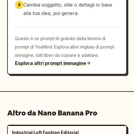
dettagliato di un codice a barre commerciale 
Cambia soggetto, stile o dettagli in base
3
con numeri di serie fini stampato in bianco 
alla tua idea, poi genera.
pulito.

L'illuminazione è intensa, drammatica e 
direzionale da studio, che mette in risalto 
Questo è un prompt IA gratuito della libreria di
la texture naturale della pelle, la grana del 
prompt di YouMind. Esplora altre migliaia di prompt
tessuto dell'abbigliamento e gli accessori 
immagine, tutti liberi da copiare e adattare.
metallici contro la carta opaca. La 
Esplora altri prompt immagine
prospettiva è uno scatto dal basso, rivolto 
verso l'alto per esaltare l'
Altro da Nano Banana Pro
Industrial Loft Fashion Editorial