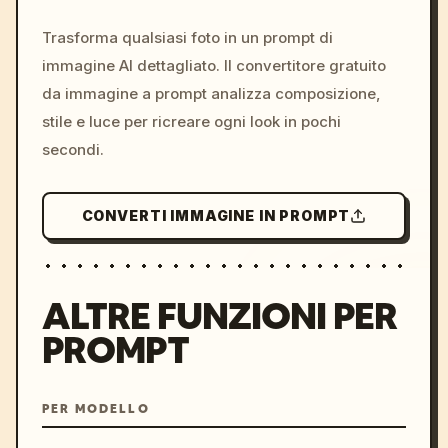
c, cyberpunk sunset, neon
colors, 8k --v 6.0
Trasforma qualsiasi foto in un prompt di
immagine AI dettagliato. Il convertitore gratuito
da immagine a prompt analizza composizione,
stile e luce per ricreare ogni look in pochi
secondi.
CONVERTI IMMAGINE IN PROMPT
ALTRE FUNZIONI PER
PROMPT
PER MODELLO