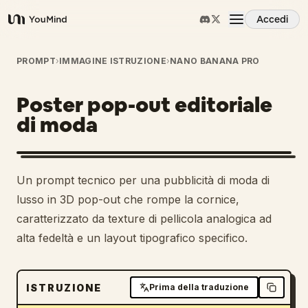
Accedi
YouMind
Panoramica
PROMPT
›
IMMAGINE ISTRUZIONE
›
NANO BANANA PRO
Poster pop-out editoriale
Casi d'uso
di moda
Abilità
Un prompt tecnico per una pubblicità di moda di
Prompt
lusso in 3D pop-out che rompe la cornice,
caratterizzato da texture di pellicola analogica ad
alta fedeltà e un layout tipografico specifico.
Prezzi
Scarica
ISTRUZIONE
Prima della traduzione