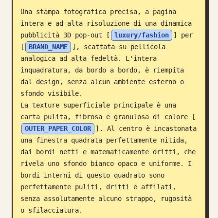
Una stampa fotografica precisa, a pagina 
Blog
intera e ad alta risoluzione di una dinamica 
pubblicità 3D pop-out [
luxury/fashion
] per 
Aggiornamenti
[
BRAND_NAME
], scattata su pellicola 
analogica ad alta fedeltà. L'intera 
inquadratura, da bordo a bordo, è riempita 
dal design, senza alcun ambiente esterno o 
sfondo visibile.

La texture superficiale principale è una 
carta pulita, fibrosa e granulosa di colore [
OUTER_PAPER_COLOR
]. Al centro è incastonata 
una finestra quadrata perfettamente nitida, 
dai bordi netti e matematicamente dritti, che 
rivela uno sfondo bianco opaco e uniforme. I 
bordi interni di questo quadrato sono 
perfettamente puliti, dritti e affilati, 
senza assolutamente alcuno strappo, rugosità 
o sfilacciatura.
