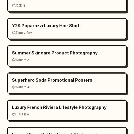
@J⭕DIE
Y2K Paparazzi Luxury Hair Shot
@Simply Ray
Summer Skincare Product Photography
@William AI
Superhero Soda Promotional Posters
@William AI
Luxury French Riviera Lifestyle Photography
@H A J R A