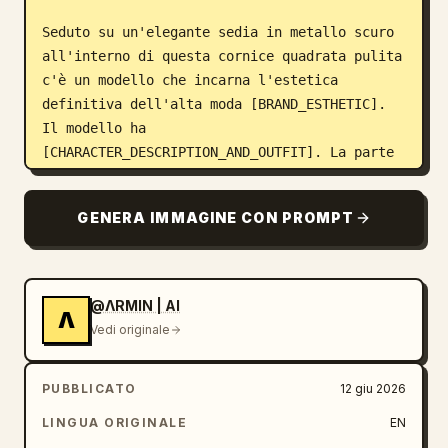
Seduto su un'elegante sedia in metallo scuro 
all'interno di questa cornice quadrata pulita 
c'è un modello che incarna l'estetica 
definitiva dell'alta moda [BRAND_ESTHETIC]. 
Il modello ha 
[CHARACTER_DESCRIPTION_AND_OUTFIT]. La parte 
superiore del corpo è contenuta all'interno 
della cornice, in posa con una mano 
GENERA IMMAGINE CON PROMPT
appoggiata vicino ai capelli o al viso. Il 
ritratto è reso con assoluto realismo, 
evitando completamente qualsiasi levigatura 
artificiale; il viso mostra una texture 
@ΛRMIN | AI
Λ
cutanea naturale, pori visibili e dettagli 
Vedi originale
fini, mentre gli indumenti mostrano un ricco 
contrasto tra le distinte trame dei tessuti, 
PUBBLICATO
12 giu 2026
le pieghe e i riflessi metallici degli 
accessori. Un'ombra netta, morbida e 
LINGUA ORIGINALE
EN
granulosa proveniente dal bordo destro della 