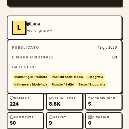
@liana
L
Vedi originale
PUBBLICATO
12 giu 2026
LINGUA ORIGINALE
EN
CATEGORIE
Marketing di Prodotto
Post sui social media
Fotografia
Influencer / Modello/a
Ritratto / Selfie
Testo / Tipografia
MI PIACE
VISUALIZZAZIONI
CONDIVISIONI
224
8.8K
5
COMMENTI
SALVATI
CITAZIONI
50
9
0