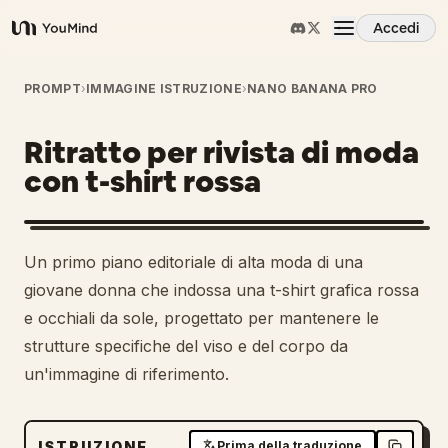
Accedi
YouMind
Panoramica
PROMPT
›
IMMAGINE ISTRUZIONE
›
NANO BANANA PRO
Ritratto per rivista di moda
Casi d'uso
con t-shirt rossa
Abilità
Un primo piano editoriale di alta moda di una
Prompt
giovane donna che indossa una t-shirt grafica rossa
e occhiali da sole, progettato per mantenere le
strutture specifiche del viso e del corpo da
Prezzi
un'immagine di riferimento.
Scarica
ISTRUZIONE
Prima della traduzione