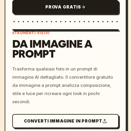
PROVA GRATIS
STRUMENTI VISIVI
DA IMMAGINE A
PROMPT
/imagine prompt: cinemati
c, cyberpunk sunset, neon
colors, 8k --v 6.0
Trasforma qualsiasi foto in un prompt di
immagine AI dettagliato. Il convertitore gratuito
da immagine a prompt analizza composizione,
stile e luce per ricreare ogni look in pochi
secondi.
CONVERTI IMMAGINE IN PROMPT