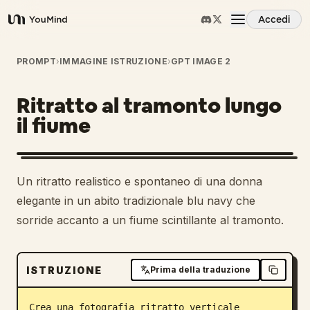
Accedi
YouMind
Panoramica
PROMPT
›
IMMAGINE ISTRUZIONE
›
GPT IMAGE 2
Ritratto al tramonto lungo
Casi d'uso
il fiume
Abilità
Un ritratto realistico e spontaneo di una donna
Prompt
elegante in un abito tradizionale blu navy che
sorride accanto a un fiume scintillante al tramonto.
Prezzi
ISTRUZIONE
Prima della traduzione
Scarica
Crea una fotografia ritratto verticale 