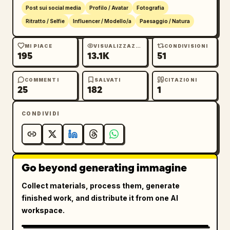
Post sui social media
Profilo / Avatar
Fotografia
Ritratto / Selfie
Influencer / Modello/a
Paesaggio / Natura
MI PIACE
VISUALIZZAZIONI
CONDIVISIONI
195
13.1K
51
COMMENTI
SALVATI
CITAZIONI
25
182
1
CONDIVIDI
Go beyond generating immagine
Collect materials, process them, generate
finished work, and distribute it from one AI
workspace.