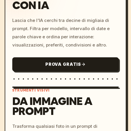
CON IA
Lascia che l'IA cerchi tra decine di migliaia di
prompt. Filtra per modello, intervallo di date e
parole chiave e ordina per interazione:
visualizzazioni, preferiti, condivisioni e altro.
PROVA GRATIS
STRUMENTI VISIVI
DA IMMAGINE A
PROMPT
/imagine prompt: cinemati
c, cyberpunk sunset, neon
colors, 8k --v 6.0
Trasforma qualsiasi foto in un prompt di