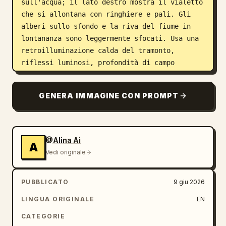
sull'acqua; il lato destro mostra il vialetto 
che si allontana con ringhiere e pali. Gli 
alberi sullo sfondo e la riva del fiume in 
lontananza sono leggermente sfocati. Usa una 
retroilluminazione calda del tramonto, 
riflessi luminosi, profondità di campo 
ridotta, fotografia lifestyle spontanea, posa 
naturale, atmosfera elegante e festosa, 
GENERA IMMAGINE CON PROMPT
texture realistica della pelle e del tessuto, 
look da obiettivo 85mm, bokeh morbido, alta 
gamma dinamica. Mantieni la composizione dal 
busto in su fino a tre quarti, soggetto 
@Alina Ai
A
leggermente a destra rispetto al centro, 
Vedi originale
niente testo, niente filigrana.
PUBBLICATO
9 giu 2026
LINGUA ORIGINALE
EN
CATEGORIE