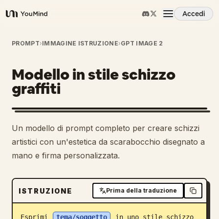
Accedi
YouMind
Panoramica
PROMPT
›
IMMAGINE ISTRUZIONE
›
GPT IMAGE 2
Modello in stile schizzo
Casi d'uso
graffiti
Abilità
Un modello di prompt completo per creare schizzi
Prompt
artistici con un'estetica da scarabocchio disegnato a
mano e firma personalizzata.
Prezzi
ISTRUZIONE
Prima della traduzione
Scarica
Esprimi 
tema/soggetto
 in uno stile schizzo 