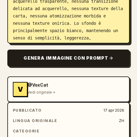
acquerello trasparente, nessuna transizione 
delicata ad acquerello, nessuna texture della 
carta, nessuna atomizzazione morbida e 
nessuna texture onirica. Lo sfondo è 
principalmente spazio bianco, mantenendo un 
senso di semplicità, leggerezza, 
incompiutezza e design. Piccole quantità di 
simboli ausiliari, frecce, segni, cerchi, 
GENERA IMMAGINE CON PROMPT
linee ripetute, testo scritto a mano o altri 
elementi graffiti possono essere aggiunti per 
migliorare il linguaggio visivo simile a un 
album da disegno o un saggio, ma non 
@VoxCat
V
dovrebbero essere troppo affollati o 
Vedi originale
distruggere il soggetto e l'atmosfera dello 
spazio bianco. Il contenuto dell'immagine non 
PUBBLICATO
17 apr 2026
deve essere scritto in anticipo; 
tema/soggetto
 dedurrà e genererà 
LINGUA ORIGINALE
ZH
automaticamente l'immagine principale, le 
CATEGORIE
azioni, gli elementi correlati, i simboli o 