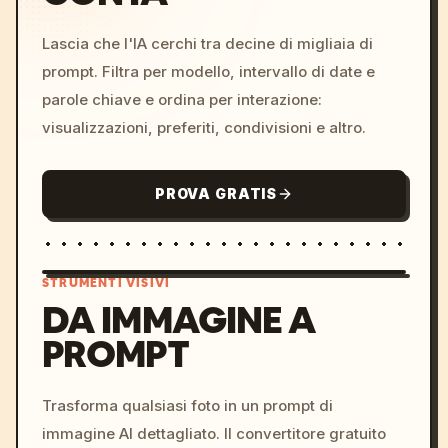
Lascia che l'IA cerchi tra decine di migliaia di
prompt. Filtra per modello, intervallo di date e
parole chiave e ordina per interazione:
visualizzazioni, preferiti, condivisioni e altro.
PROVA GRATIS
STRUMENTI VISIVI
DA IMMAGINE A
PROMPT
/imagine prompt: cinemati
c, cyberpunk sunset, neon
colors, 8k --v 6.0
Trasforma qualsiasi foto in un prompt di
immagine AI dettagliato. Il convertitore gratuito