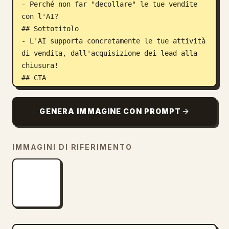
- Perché non far "decollare" le tue vendite 
con l'AI?

## Sottotitolo

- L'AI supporta concretamente le tue attività 
di vendita, dall'acquisizione dei lead alla 
chiusura!

## CTA

- Prova subito la demo gratuita! ## Elemento 
visivo 1

GENERA IMMAGINE CON PROMPT
- Un rappresentante di vendita uomo e una 
donna sulla trentina, eleganti e 
fotorealistici, in giacca e cravatta, 
IMMAGINI DI RIFERIMENTO
sorridenti durante una riunione di lavoro 
online con un cliente su un laptop.

## Elemento visivo 2

- Illustrazioni astratte o forme che 
simboleggiano i vantaggi del servizio, come 
un grafico in crescita o icone che indicano i 
clienti target.
