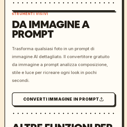
STRUMENTI VISIVI
DA IMMAGINE A
PROMPT
/imagine prompt: cinemati
c, cyberpunk sunset, neon
colors, 8k --v 6.0
Trasforma qualsiasi foto in un prompt di
immagine AI dettagliato. Il convertitore gratuito
da immagine a prompt analizza composizione,
stile e luce per ricreare ogni look in pochi
secondi.
CONVERTI IMMAGINE IN PROMPT