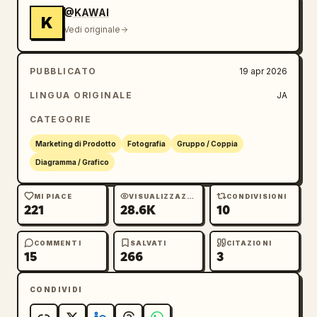
@KAWAI
K
# Impressione

Vedi originale
- Affidabile, innovativo, produttivo, facile 
da usare
PUBBLICATO
19 apr 2026
LINGUA ORIGINALE
JA
CATEGORIE
Marketing di Prodotto
Fotografia
Gruppo / Coppia
Diagramma / Grafico
MI PIACE
VISUALIZZAZIONI
CONDIVISIONI
221
28.6K
10
COMMENTI
SALVATI
CITAZIONI
15
266
3
CONDIVIDI