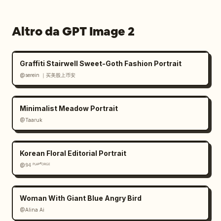
Altro da GPT Image 2
Graffiti Stairwell Sweet-Goth Fashion Portrait
@serein ｜买美股上币安
Minimalist Meadow Portrait
@Taaruk
Korean Floral Editorial Portrait
@𝟡𝟜 ᴾᴸᴬʸᶠᴼᴿᴳᴱ
Woman With Giant Blue Angry Bird
@Alina Ai