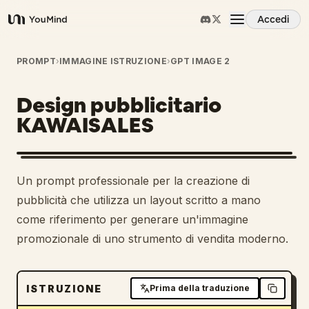
Accedi
YouMind
Panoramica
PROMPT
›
IMMAGINE ISTRUZIONE
›
GPT IMAGE 2
Design pubblicitario
Casi d'uso
KAWAISALES
Abilità
1
Un prompt professionale per la creazione di
Prompt
pubblicità che utilizza un layout scritto a mano
come riferimento per generare un'immagine
promozionale di uno strumento di vendita moderno.
Prezzi
Scarica
ISTRUZIONE
Prima della traduzione